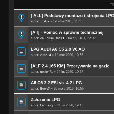
TE
[ ALL] Podstawy montażu i strojenia LPG
autor:
» 19 kwie 2013, 21:48
xoslox
[All] - Pomoc w sprawie technicznej
autor:
» 04 sty 2011, 22:09
A6 Forum - fassi1
LPG AUDI A6 C5 2.8 V6 AQ
autor:
» 12 mar 2020, 10:56
zirazuyi
[ALF 2.4 165 KM] Przerywanie na gazie
autor:
» 24 lut 2020, 10:37
gostek71
A6 C6 3.2 FSI vs. 4.2 LPG
autor:
» 20 maja 2018, 10:55
Borys3
Założenie LPG
autor:
» 11 lis 2020, 19:15
FanBarcy