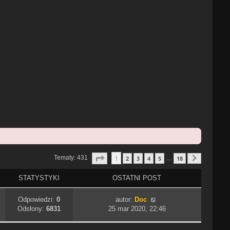
Strona
1
Z
18
1
Tematy: 431
2
3
4
5
18
…
Następn
STATYSTYKI
OSTATNI POST
Odpowiedzi:
0
autor:
Doc
Odsłony:
6831
25 mar 2020, 22:46