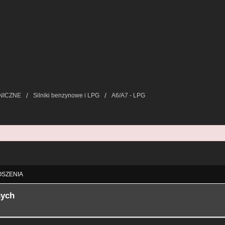
NICZNE
Silniki benzynowe i LPG
A6/A7 - LPG
ie Zaawansowane
SZENIA
nych