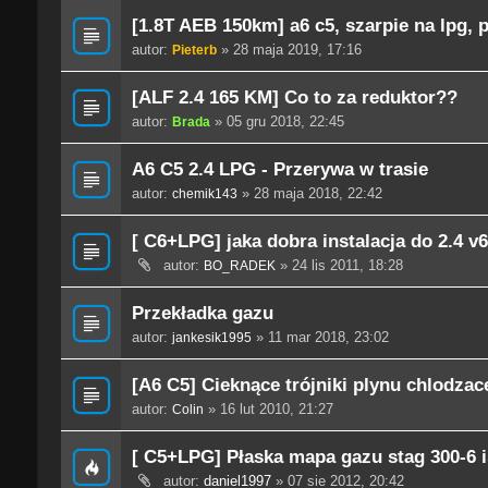
[1.8T AEB 150km] a6 c5, szarpie na lpg,
autor:
» 28 maja 2019, 17:16
Pieterb
[ALF 2.4 165 KM] Co to za reduktor??
autor:
» 05 gru 2018, 22:45
Brada
A6 C5 2.4 LPG - Przerywa w trasie
autor:
» 28 maja 2018, 22:42
chemik143
[ C6+LPG] jaka dobra instalacja do 2.4 
autor:
» 24 lis 2011, 18:28
BO_RADEK
Przekładka gazu
autor:
» 11 mar 2018, 23:02
jankesik1995
[A6 C5] Cieknące trójniki plynu chlodzac
autor:
» 16 lut 2010, 21:27
Colin
[ C5+LPG] Płaska mapa gazu stag 300-6 
autor:
daniel1997
» 07 sie 2012, 20:42