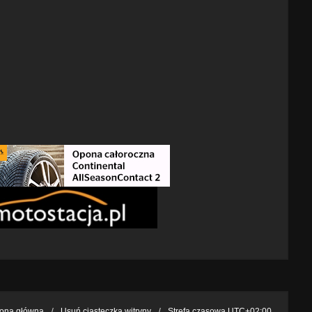
rona główna
Usuń ciasteczka witryny
Strefa czasowa
UTC+02:00