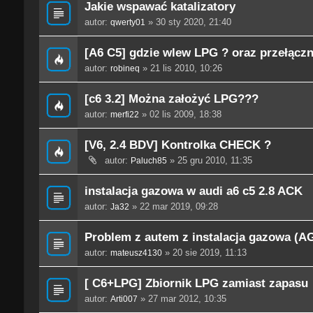
Jakie wspawać katalizatory
autor:
» 30 sty 2020, 21:40
qwerty01
[A6 C5] gdzie wlew LPG ? oraz przełącz
autor:
» 21 lis 2010, 10:26
robineq
[c6 3.2] Można założyć LPG???
autor:
» 02 lis 2009, 18:38
merfi22
[V6, 2.4 BDV] Kontrolka CHECK ?
autor:
» 25 gru 2010, 11:35
Paluch85
instalacja gazowa w audi a6 c5 2.8 ACK
autor:
» 22 mar 2019, 09:28
Ja32
Problem z autem z instalacja gazowa (AG
autor:
» 20 sie 2019, 11:13
mateusz4130
[ C6+LPG] Zbiornik LPG zamiast zapasu
autor:
» 27 mar 2012, 10:35
Arti007