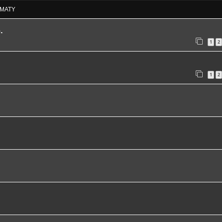
MATY
.
1
2
1
2