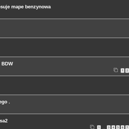
 psuje mape benzynowa
v6 BDW
1
2
ego .
isa2
1
3
4
5
6
7
…