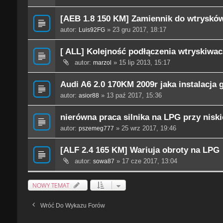
[AEB 1.8 150 KM] Zamiennik do wtrysk
autor:
» 23 gru 2017, 18:17
Luis92FG
[ ALL] Kolejność podłączenia wtryskiwac
autor:
» 15 lip 2013, 15:17
marzol
Audi A6 2.0 170KM 2009r jaka instalacja
autor:
» 13 paź 2017, 15:36
asior88
nierówna praca silnika na LPG przy nisk
autor:
» 25 wrz 2017, 19:46
pszemeg777
[ALF 2.4 165 KM] Wariuja obroty na LPG
autor:
» 17 cze 2017, 13:04
sowa87
NOWY TEMAT
Wróć Do Wykazu Forów