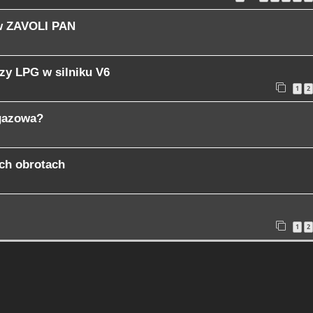
ów ZAVOLI PAN
zy LPG w silniku V6
1
2
 gazowa?
ich obrotach
1
2