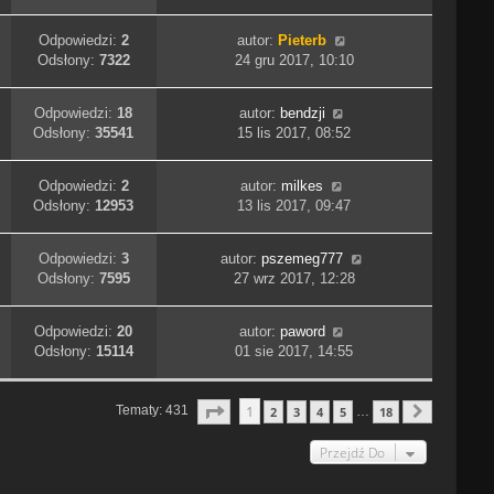
Odpowiedzi:
2
autor:
Pieterb
Odsłony:
7322
24 gru 2017, 10:10
Odpowiedzi:
18
autor:
bendzji
Odsłony:
35541
15 lis 2017, 08:52
Odpowiedzi:
2
autor:
milkes
Odsłony:
12953
13 lis 2017, 09:47
Odpowiedzi:
3
autor:
pszemeg777
Odsłony:
7595
27 wrz 2017, 12:28
Odpowiedzi:
20
autor:
paword
Odsłony:
15114
01 sie 2017, 14:55
Strona
1
Z
18
1
Tematy: 431
2
3
4
5
18
…
Następn
Przejdź Do