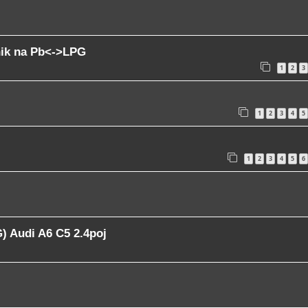
nik na Pb<->LPG
1
2
3
1
2
3
4
5
1
2
3
4
5
6
) Audi A6 C5 2.4poj