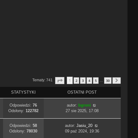
Strona
1
Z
30
1
Tematy: 741
2
3
4
5
30
…
Następn
STATYSTYKI
OSTATNI POST
Odpowiedzi:
76
autor:
bgroni
Odsłony:
122782
27 sie 2025, 17:08
Odpowiedzi:
58
autor:
Jasiu_20
Odsłony:
78030
09 paź 2024, 19:36