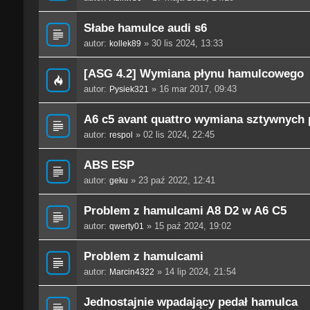
Słabe hamulce audi s6
autor:
» 30 lis 2024, 13:33
kollek89
[ASG 4.2] Wymiana płynu hamulcowego
autor:
» 16 mar 2017, 09:43
Pysiek321
A6 c5 avant quattro wymiana sztywnych 
autor:
» 02 lis 2024, 22:45
respol
ABS ESP
autor:
» 23 paź 2022, 12:41
geku
Problem z hamulcami A8 D2 w A6 C5
autor:
» 15 paź 2024, 19:02
qwerty01
Problem z hamulcami
autor:
» 14 lip 2024, 21:54
Marcin4322
Jednostajnie wpadający pedał hamulca