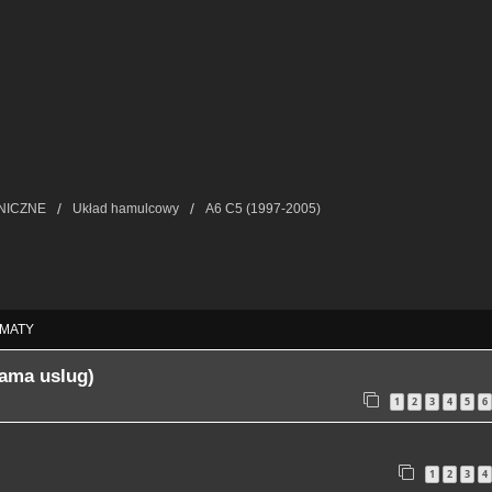
NICZNE
Układ hamulcowy
A6 C5 (1997-2005)
ie Zaawansowane
MATY
lama uslug)
1
2
3
4
5
6
1
2
3
4