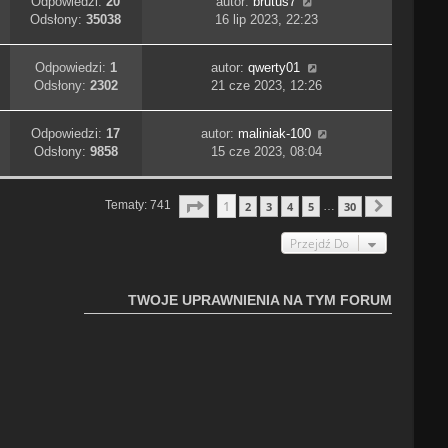
Odpowiedzi:
20
autor:
brutus7
Odsłony:
35038
16 lip 2023, 22:23
Odpowiedzi:
1
autor:
qwerty01
Odsłony:
2302
21 cze 2023, 12:26
Odpowiedzi:
17
autor:
maliniak-100
Odsłony:
9858
15 cze 2023, 08:04
Strona
1
Z
30
1
Tematy: 741
2
3
4
5
30
…
Następn
Przejdź Do
TWOJE UPRAWNIENIA NA TYM FORUM