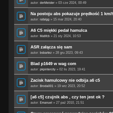
autor:
» 03 cze 2024, 00:49
derMeister
Na postoju abs pokazuje prędkość 1 km/
autor:
» 15 mar 2024, 20:40
rafalgg
A6 C5 miękki pedał hamulca
autor:
» 21 sty 2024, 10:53
Matifcb
ASR załącza się sam
autor:
» 28 gru 2023, 09:43
bsbartez
Blad p1649 w wag com
autor:
» 02 lis 2023, 19:41
pkpintercity
Zacisk hamulcowy nie odbija a6 c5
autor:
» 19 wrz 2023, 20:52
Broda001
[a6 c5] czujnik abs , czy ten jest ok ?
autor:
» 27 paź 2010, 21:51
Emanuel