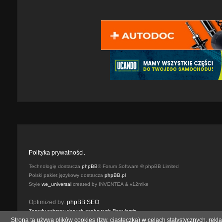
o
[
p
Z
u
a
l
m
a
k
r
n
n
i
e
ę
]
t
e
]
Polityka prywatności.
Technologię dostarcza
phpBB
® Forum Software © phpBB Limited
Polski pakiet językowy dostarcza
phpBB.pl
Style
we_universal
created by INVENTEA & v12mike
Optimized by:
phpBB SEO
Zasady ochrony danych osobowych
Regulamin
Strona ta używa plików cookies (tzw. ciasteczka) w celach statystycznych, r