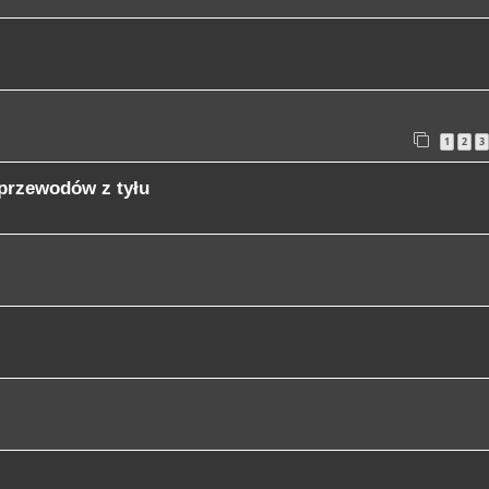
1
2
3
przewodów z tyłu