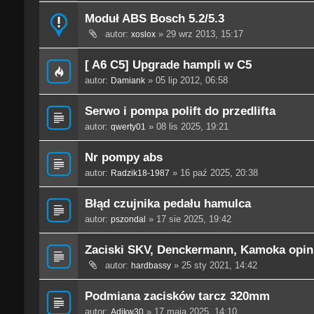
Moduł ABS Bosch 5.2/5.3
autor:
» 29 wrz 2013, 15:17
xoslox
[ A6 C5] Upgrade hampli w C5
autor:
» 05 lip 2012, 06:58
Damiank
Serwo i pompa polift do przedlifta
autor:
» 08 lis 2025, 19:21
qwerty01
Nr pompy abs
autor:
» 16 paź 2025, 20:38
Radzik18-1987
Błąd czujnika pedału hamulca
autor:
» 17 sie 2025, 19:42
pszondal
Zaciski SKV, Denckermann, Kamoka opin
autor:
» 25 sty 2021, 14:42
hardbassy
Podmiana zacisków tarcz 320mm
autor:
» 17 maja 2025, 14:10
Adikw30