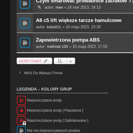
Czym smarować prowadnice zacisków ?
autor:
» 24 mar 2013, 14:13
mwx
A6 c5 lift większe tarcze hamulcowe
autor:
» 16 maja 2023, 23:26
kuba021
Zapowietrzona pompa ABS
autor:
» 15 maja 2023, 17:02
maliniak-100
NOWY TEMAT
Wróć Do Wykazu Forów
LEGENDA – KOLORY GRUP
Nieprzeczytane posty
N
Nieprzeczytane posty [ Popularne ]
i
e
N
p
Nieprzeczytane posty [ Zablokowane ]
i
r
e
N
z
p
Nie ma nieprzeczytanych postów
i
e