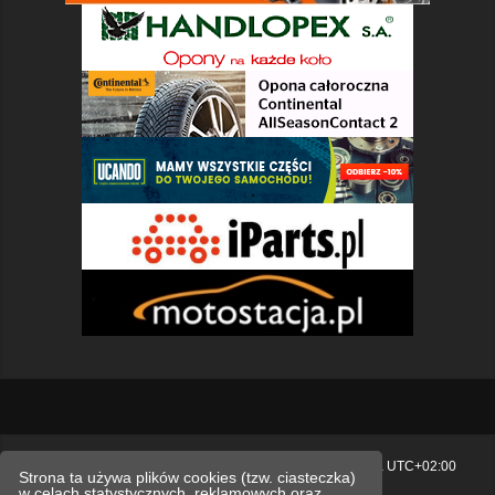
Strona główna
Usuń ciasteczka witryny
Strefa czasowa
UTC+02:00
Strona ta używa plików cookies (tzw. ciasteczka)
w celach statystycznych, reklamowych oraz