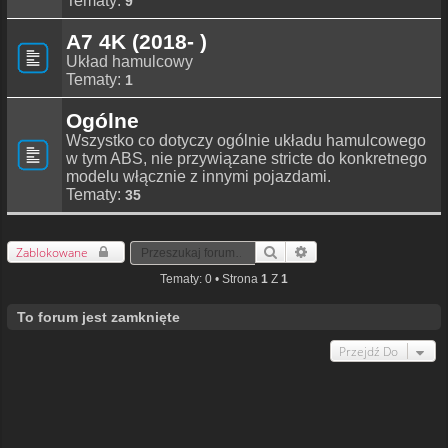
Tematy:
9
A7 4K (2018- )
Układ hamulcowy
Tematy:
1
Ogólne
Wszystko co dotyczy ogólnie układu hamulcowego
w tym ABS, nie przywiązane stricte do konkretnego
modelu włącznie z innymi pojazdami.
Tematy:
35
Zablokowane
Szukaj
Wyszukiwanie Zaawansowa
Tematy: 0 • Strona
1
Z
1
To forum jest zamknięte
Przejdź Do