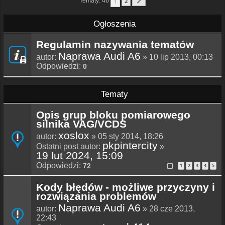
1
Tematy: 46
2
Następna
Ogłoszenia
Regulamin nazywania tematów
Naprawa Audi A6
autor:
» 10 lip 2013, 00:13
Odpowiedzi:
0
Tematy
Opis grup bloku pomiarowego
silnika VAG/VCDS
xoslox
autor:
» 05 sty 2014, 18:26
pkpintercity
Ostatni post autor:
»
19 lut 2024, 15:09
Odpowiedzi:
72
1
2
3
4
5
Kody błędów - możliwe przyczyny i
rozwiązania problemów
Naprawa Audi A6
autor:
» 28 cze 2013,
22:43