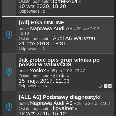
tomek414
Ostatni post autor:
»
10 wrz 2020, 18:20
Odpowiedzi:
2
[All] Etka ONLINE
Naprawa Audi A6
autor:
» 09 wrz 2013,
13:19
Audi A6 Warsztat
Ostatni post autor:
»
21 cze 2018, 18:31
Odpowiedzi:
2
Jak zrobić opis grup silnika po
polsku w VAG/VCDS
xoslox
autor:
» 08 gru 2013, 23:47
zediii
Ostatni post autor:
»
15 maja 2017, 22:03
Odpowiedzi:
16
1
2
[ALL A6] Podstawy diagnostyki
Naprawa Audi A6
autor:
» 29 lip 2013, 22:03
kovalnet
Ostatni post autor:
»
12 wrz 2016, 15:12