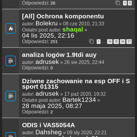
Odpowiedzi:
26
1
2
[All] Ochrona komponentu
Bolekru
autor:
» 08 cze 2010, 21:33
shaqal
Ostatni post autor:
»
04 lis 2025, 22:16
Odpowiedzi:
251
1
14
15
16
17
…
analiza logów 1.9tdi auy
adrusek
autor:
» 26 sie 2025, 22:44
Odpowiedzi:
0
Dziwne zachowanie na esp OFF i S
sport 01315
adrusek
autor:
» 17 paź 2020, 19:32
Bartek1234
Ostatni post autor:
»
28 maja 2025, 08:27
Odpowiedzi:
2
ODIS i VAS5054A
Dahsheg
autor:
» 09 sty 2020, 22:21