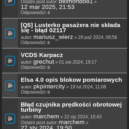
belmondo81
Ostatni post autor:
»
12 mar 2025, 21:53
Odpowiedzi:
4
[Q5] Lusterko pasażera nie składa
się - błąd 02117
mariusz_wierz
autor:
» 29 paź 2024, 08:56
Odpowiedzi:
0
VCDS Karpacz
grechut
autor:
» 01 sie 2024, 19:17
Odpowiedzi:
0
Elsa 4.0 opis blokow pomiarowych
pkpintercity
autor:
» 19 lut 2024, 11:08
Odpowiedzi:
0
Błąd czujnika prędkości obrotowej
turbiny
marchem
autor:
» 22 sty 2024, 10:43
marchem
Ostatni post autor:
»
27 sty 2024, 19:50