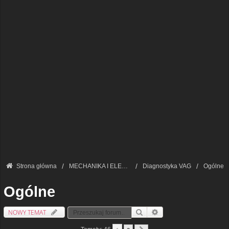
Strona główna
MECHANIKA I ELEKTRONIKA — FORUM TECHNICZNE
Diagnostyka VAG
Ogólne
Ogólne
NOWY TEMAT
Szukaj
Wyszukiwanie Zaawansowa