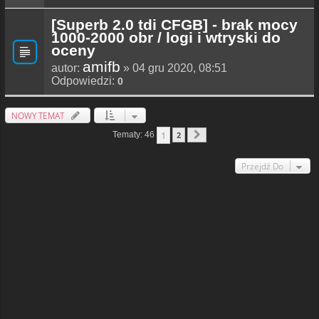
[Superb 2.0 tdi CFGB] - brak mocy
1000-2000 obr / logi i wtryski do
oceny
amifb
autor:
» 04 gru 2020, 08:51
Odpowiedzi:
0
NOWY TEMAT
1
Tematy: 46
2
Następna
Przejdź Do