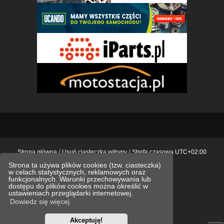
Strona główna
Usuń ciasteczka witryny
Strefa czasowa
UTC+02:00
Strona ta używa plików cookies (tzw. ciasteczka)
Polityka prywatności.
w celach statystycznych, reklamowych oraz
funkcjonalnych. Warunki przechowywania lub
Technologię dostarcza
phpBB
® Forum Software © phpBB Limited
dostępu do plików cookies można określić w
Polski pakiet językowy dostarcza
phpBB.pl
ustawieniach przeglądarki internetowej.
Style
we_universal
created by INVENTEA & v12mike
Dowiedz się więcej
Optimized by:
phpBB SEO
Akceptuję!