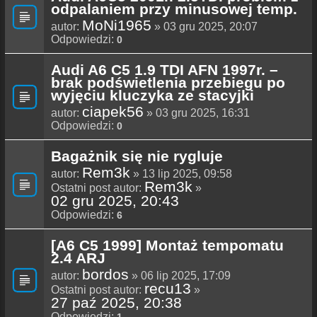
odpalaniem przy minusowej temp.
MoNi1965
autor:
» 03 gru 2025, 20:07
Odpowiedzi:
0
Audi A6 C5 1.9 TDI AFN 1997r. –
brak podświetlenia przebiegu po
wyjęciu kluczyka ze stacyjki
ciapek56
autor:
» 03 gru 2025, 16:31
Odpowiedzi:
0
Bagażnik się nie rygluje
Rem3k
autor:
» 13 lip 2025, 09:58
Rem3k
Ostatni post autor:
»
02 gru 2025, 20:43
Odpowiedzi:
6
[A6 C5 1999] Montaż tempomatu
2.4 ARJ
bordos
autor:
» 06 lip 2025, 17:09
recu13
Ostatni post autor:
»
27 paź 2025, 20:38
Odpowiedzi:
1