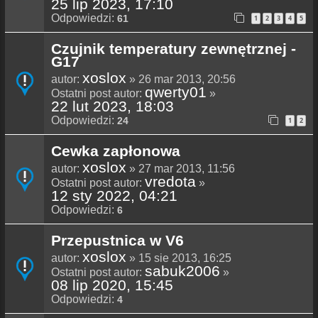
25 lip 2023, 17:10
Odpowiedzi:
61
1
2
3
4
5
Czujnik temperatury zewnętrznej -
G17
xoslox
autor:
» 26 mar 2013, 20:56
qwerty01
Ostatni post autor:
»
22 lut 2023, 18:03
Odpowiedzi:
24
1
2
Cewka zapłonowa
xoslox
autor:
» 27 mar 2013, 11:56
vredota
Ostatni post autor:
»
12 sty 2022, 04:21
Odpowiedzi:
6
Przepustnica w V6
xoslox
autor:
» 15 sie 2013, 16:25
sabuk2006
Ostatni post autor:
»
08 lip 2020, 15:45
Odpowiedzi:
4