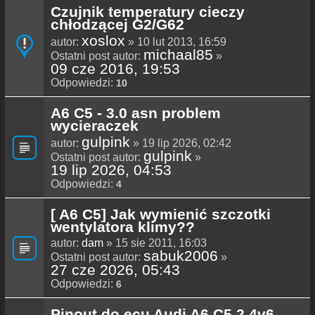
Czujnik temperatury cieczy
chłodzącej G2/G62
xoslox
autor:
» 10 lut 2013, 16:59
michaal85
Ostatni post autor:
»
09 cze 2016, 19:53
Odpowiedzi:
10
A6 C5 - 3.0 asn problem
wycieraczek
gulpink
autor:
» 19 lip 2026, 02:42
gulpink
Ostatni post autor:
»
19 lip 2026, 04:53
Odpowiedzi:
4
[ A6 C5] Jak wymienić szczotki
wentylatora klimy??
autor:
dam
» 15 sie 2011, 16:03
sabuk2006
Ostatni post autor:
»
27 cze 2026, 05:43
Odpowiedzi:
6
Pinout do ecu Audi A6 C5 2.4v6