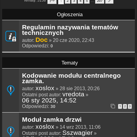
1
Tematy: 5158
2
3
4
5
207
…
Następna
Ogłoszenia
Regulamin nazywania tematów
technicznych
Doc
autor:
» 20 cze 2020, 22:43
Odpowiedzi:
0
Tematy
Kodowanie modułu centralnego
zamka.
xoslox
autor:
» 28 sie 2013, 20:26
vredota
Ostatni post autor:
»
06 sty 2025, 14:52
Odpowiedzi:
30
1
2
3
Moduł zamka drzwi
xoslox
autor:
» 14 wrz 2013, 11:06
Sszwagier
Ostatni post autor:
»