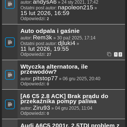
andysA6
autor:
» 24 sty 2021, 17:42
napoleon215
Ostatni post autor:
»
15 lut 2026, 16:59
Odpowiedzi:
2
Auto odpala i gaśnie
Rem3k
autor:
» 30 paź 2025, 17:14
djluki4
Ostatni post autor:
»
11 lut 2026, 19:55
Odpowiedzi:
27
1
2
Wtyczka alternatora, ile
przewodów?
pitstop77
autor:
» 06 gru 2025, 20:40
Odpowiedzi:
0
[A6 C5 2.8 ACK] Brak prądu do
przekaźnika pompy paliwa
Ziru93
autor:
» 04 gru 2025, 11:04
Odpowiedzi:
0
Audi A6C5 2001r. 2.5TDI problem z