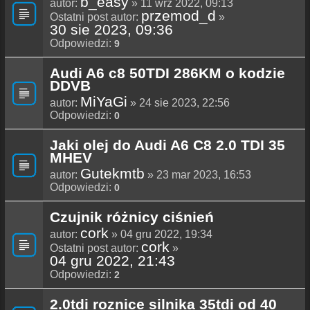
b_easy
autor:
» 11 wrz 2022, 09:13
przemod_d
Ostatni post autor:
»
30 sie 2023, 09:36
Odpowiedzi:
9
Audi A6 c8 50TDI 286KM o kodzie
DDVB
MiYaGi
autor:
» 24 sie 2023, 22:56
Odpowiedzi:
0
Jaki olej do Audi A6 C8 2.0 TDI 35
MHEV
Gutekmtb
autor:
» 23 mar 2023, 16:53
Odpowiedzi:
0
Czujnik różnicy ciśnień
cork
autor:
» 04 gru 2022, 19:34
cork
Ostatni post autor:
»
04 gru 2022, 21:43
Odpowiedzi:
2
2.0tdi roznice silnika 35tdi od 40