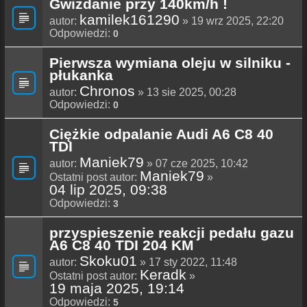
Gwizdanie przy 140km/h !
kamilek161290
autor:
» 19 wrz 2025, 22:20
Odpowiedzi:
0
Pierwsza wymiana oleju w silniku -
płukanka
Chronos
autor:
» 13 sie 2025, 00:28
Odpowiedzi:
0
Ciężkie odpalanie Audi A6 C8 40
TDI
Maniek79
autor:
» 07 cze 2025, 10:42
Maniek79
Ostatni post autor:
»
04 lip 2025, 09:38
Odpowiedzi:
3
przyspieszenie reakcji pedału gazu
A6 C8 40 TDI 204 KM
Skoku01
autor:
» 17 sty 2022, 11:48
Keradk
Ostatni post autor:
»
19 maja 2025, 19:14
Odpowiedzi:
5