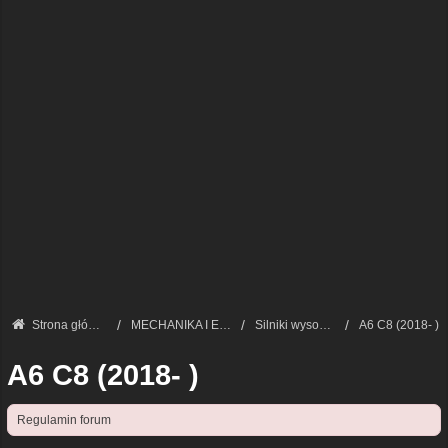
Strona główna
MECHANIKA I ELEKTRONIKA — FORUM TECHNICZNE
Silniki wysokoprężne
A6 C8 (2018- )
A6 C8 (2018- )
Regulamin forum