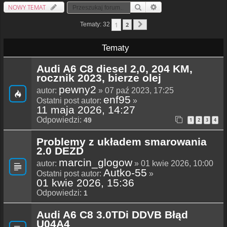
NOWY TEMAT
Szukaj
Wyszukiwanie Zaawansowa
1
Tematy: 32
2
Następna
Tematy
Audi A6 C8 diesel 2,0, 204 KM,
rocznik 2023, bierze olej
pewny2
autor:
» 07 paź 2023, 17:25
enf95
Ostatni post autor:
»
11 maja 2026, 14:27
Odpowiedzi:
49
1
2
3
4
Problemy z układem smarowania
2.0 DEZD
marcin_glogow
autor:
» 01 kwie 2026, 10:00
Autko-55
Ostatni post autor:
»
01 kwie 2026, 15:36
Odpowiedzi:
1
Audi A6 C8 3.0TDi DDVB Błąd
U04A4