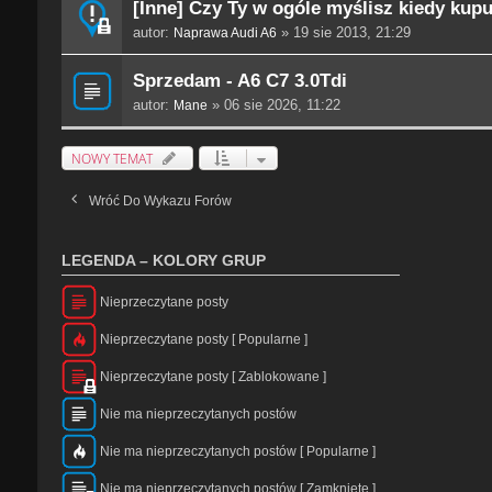
[Inne] Czy Ty w ogóle myślisz kiedy kup
autor:
» 19 sie 2013, 21:29
Naprawa Audi A6
Sprzedam - A6 C7 3.0Tdi
autor:
» 06 sie 2026, 11:22
Mane
NOWY TEMAT
Wróć Do Wykazu Forów
LEGENDA – KOLORY GRUP
Nieprzeczytane posty
N
Nieprzeczytane posty [ Popularne ]
i
e
N
p
Nieprzeczytane posty [ Zablokowane ]
i
r
e
N
z
p
Nie ma nieprzeczytanych postów
i
e
r
e
c
N
z
p
z
Nie ma nieprzeczytanych postów [ Popularne ]
i
e
r
y
e
c
N
z
t
m
z
Nie ma nieprzeczytanych postów [ Zamknięte ]