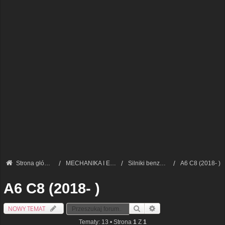
Strona główna
MECHANIKA I ELEKTRONIKA — FORUM TECHNICZNE
Silniki benzynowe i LPG
A6 C8 (2018- )
A6 C8 (2018- )
NOWY TEMAT
Szukaj
Wyszukiwanie Zaawansowa
Tematy: 13 • Strona
1
Z
1