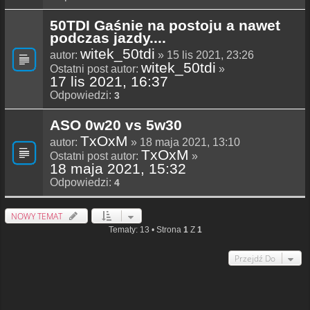
50TDI Gaśnie na postoju a nawet
podczas jazdy....
witek_50tdi
autor:
» 15 lis 2021, 23:26
witek_50tdi
Ostatni post autor:
»
17 lis 2021, 16:37
Odpowiedzi:
3
ASO 0w20 vs 5w30
TxOxM
autor:
» 18 maja 2021, 13:10
TxOxM
Ostatni post autor:
»
18 maja 2021, 15:32
Odpowiedzi:
4
NOWY TEMAT
Tematy: 13 • Strona
1
Z
1
Przejdź Do