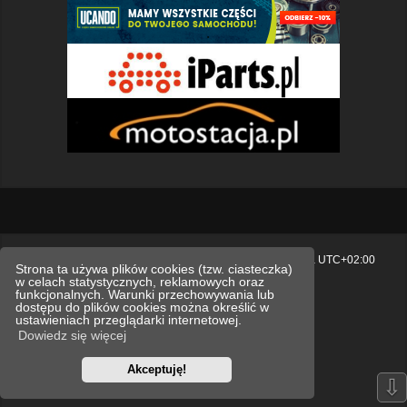
Strona główna
Usuń ciasteczka witryny
Strefa czasowa
UTC+02:00
Strona ta używa plików cookies (tzw. ciasteczka)
w celach statystycznych, reklamowych oraz
Polityka prywatności.
funkcjonalnych. Warunki przechowywania lub
dostępu do plików cookies można określić w
Technologię dostarcza
phpBB
® Forum Software © phpBB Limited
ustawieniach przeglądarki internetowej.
Polski pakiet językowy dostarcza
phpBB.pl
Dowiedz się więcej
Style
we_universal
created by INVENTEA & v12mike
Akceptuję!
Optimized by:
phpBB SEO
⇩
Zasady ochrony danych osobowych
Regulamin