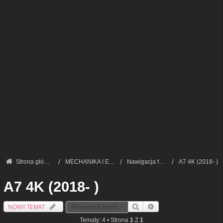
Strona główna
MECHANIKA I ELEKTRONIKA — FORUM TECHNICZNE
Nawigacja fabryczna
A7 4K (2018- )
A7 4K (2018- )
NOWY TEMAT
Szukaj
Wyszukiwanie Zaawansowa
Tematy: 4 • Strona
1
Z
1