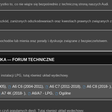
stko to, co nie wiąże się bezpośrednio z techniczną stroną naszych Audi.
i szkód, zaniżonych odszkodowaniach oraz kwestiach prawnych związanych z
ochodów lub mienia oraz porady i dyskusje związane z bezpieczeństwem.
IKA — FORUM TECHNICZNE
instalacji LPG, tutaj również układ wydechowy.
005)
,
A6 C6 (2004-2011)
,
A6 C7 (2011-2018)
,
A6 C8 (2018- )
,
A7 4K (2018- )
,
A6/A7 - LPG
,
Ogólne
czyli popularnych diesli. Tutaj również układ wydechowy.