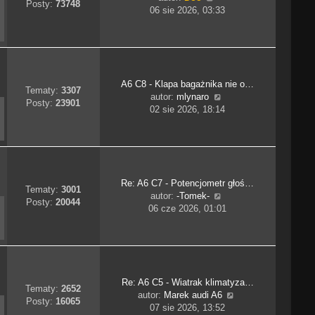
y
Posty:
73748
y
06 sie 2026, 03:33
a
p
ś
j
o
w
n
s
i
o
t
e
w
t
s
A6 C8 - Klapa bagażnika nie o…
l
z
Tematy:
3307
W
autor:
mlynaro
n
y
Posty:
23901
y
02 sie 2026, 18:14
a
p
ś
j
o
w
n
s
i
o
t
e
w
t
s
Re: A6 C7 - Potencjometr głoś…
l
z
Tematy:
3001
W
autor:
-Tomek-
n
y
Posty:
20044
y
06 cze 2026, 01:01
a
p
ś
j
o
w
n
s
i
o
t
e
w
t
s
Re: A6 C5 - Wiatrak klimatyza…
l
z
Tematy:
2652
W
autor:
Marek audi A6
n
y
Posty:
16065
y
07 sie 2026, 13:52
a
p