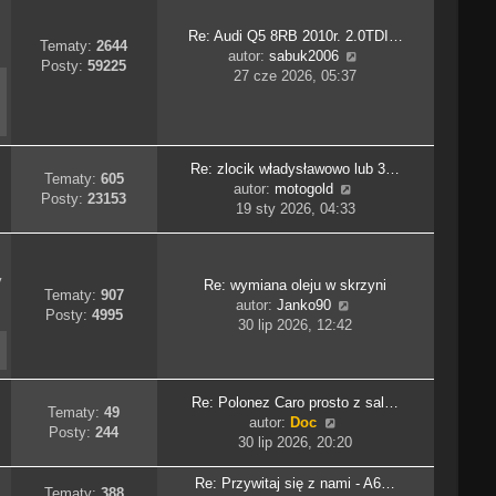
e
t
Re: Audi Q5 8RB 2010r. 2.0TDI…
l
Tematy:
2644
W
autor:
sabuk2006
n
Posty:
59225
y
27 cze 2026, 05:37
a
ś
j
w
n
i
o
e
w
Re: zlocik władysławowo lub 3…
t
Tematy:
605
s
W
autor:
motogold
l
Posty:
23153
z
y
19 sty 2026, 04:33
n
y
ś
a
p
w
j
o
i
n
y
s
Re: wymiana oleju w skrzyni
e
o
Tematy:
907
t
W
autor:
Janko90
t
w
Posty:
4995
y
30 lip 2026, 12:42
l
s
ś
n
z
w
a
y
i
j
p
Re: Polonez Caro prosto z sal…
e
n
Tematy:
49
o
W
autor:
Doc
t
o
Posty:
244
s
y
30 lip 2026, 20:20
l
w
t
ś
n
s
w
Re: Przywitaj się z nami - A6…
a
z
Tematy:
388