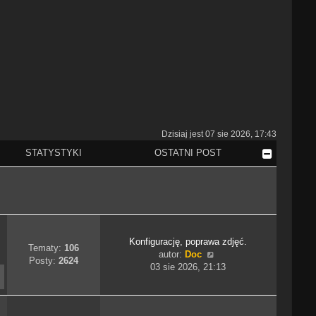
Dzisiaj jest 07 sie 2026, 17:43
STATYSTYKI
OSTATNI POST
Konfigurację, poprawa zdjęć.
Tematy:
106
W
autor:
Doc
Posty:
2624
y
03 sie 2026, 21:13
ś
w
i