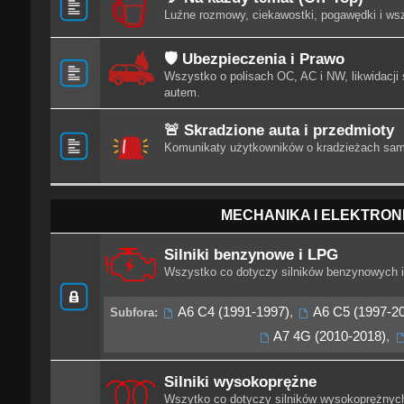
Luźne rozmowy, ciekawostki, pogawędki i wszy
🛡️ Ubezpieczenia i Prawo
Wszystko o polisach OC, AC i NW, likwidacj
autem.
🚨 Skradzione auta i przedmioty
Komunikaty użytkowników o kradzieżach sam
MECHANIKA I ELEKTRON
Silniki benzynowe i LPG
Wszystko co dotyczy silników benzynowych i 
A6 C4 (1991-1997)
,
A6 C5 (1997-2
Subfora:
A7 4G (2010-2018)
,
Silniki wysokoprężne
Wszytko co dotyczy silników wysokoprężnych 