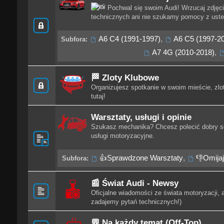
Pochwal się swoim Audi! Wrzucaj zdjęcia
technicznych ani nie szukamy pomocy z uste
A6 C4 (1991-1997)
,
A6 C5 (1997-2
Subfora:
A7 4G (2010-2018)
,
🏁 Zloty Klubowe
Organizujesz spotkanie w swoim mieście, zlo
tutaj!
Warsztaty, usługi i opinie
Szukasz mechanika? Chcesz polecić dobry se
usługi motoryzacyjne.
👍Sprawdzone Warsztaty
,
👎Omijaj
Subfora:
📰 Świat Audi - Newsy
Oficjalne wiadomości ze świata motoryzacji, 
zadajemy pytań technicznych!)
💬 Na każdy temat (Off-Top)