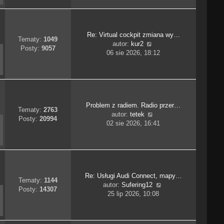
n
s
i
o
t
e
w
t
s
Re: Virtual cockpit zmiana wy…
l
z
Tematy:
1049
W
autor:
kur2
n
y
Posty:
9057
y
06 sie 2026, 18:12
a
p
ś
j
o
w
n
s
i
o
t
e
w
t
s
Problem z radiem. Radio przer…
l
z
Tematy:
2763
W
autor:
tetek
n
y
Posty:
20994
y
02 sie 2026, 16:41
a
p
ś
j
o
w
n
s
i
o
t
e
w
t
s
Re: Usługi Audi Connect, mapy…
l
z
Tematy:
1144
W
autor:
Sufering12
n
y
Posty:
14307
y
25 lip 2026, 10:08
a
p
ś
j
o
w
n
s
i
o
t