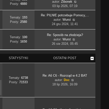
i
W
autor:
Zibonek
j
y
Posty:
4880
e
y
03 lip 2026, 07:19
n
p
t
ś
o
o
l
w
w
Re: PILNIE potrzebuje Pomocy,…
s
Tematy:
193
n
i
s
W
autor:
Wurst
t
Posty:
2580
a
e
z
y
24 gru 2024, 11:41
j
t
y
ś
n
l
p
w
Re: Sposób na złodzieja?
o
n
o
i
Tematy:
100
W
autor:
Wurst
w
a
s
e
Posty:
1650
y
26 sie 2024, 05:45
s
j
t
t
ś
z
n
l
w
y
o
n
i
STATYSTYKI
OSTATNI POST
p
w
a
e
o
s
j
t
s
z
n
l
t
y
o
n
Re: A6 C6 - Rozrząd w 4.2 BAT
p
w
Tematy:
6738
a
W
autor:
Doc
o
s
Posty:
71533
j
y
18 lip 2026, 16:09
s
z
n
ś
t
y
o
w
p
w
i
o
s
e
s
z
t
t