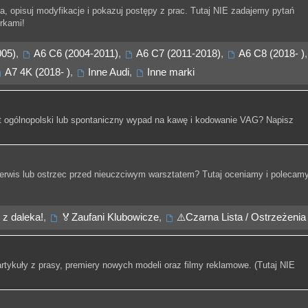
, opisuj modyfikacje i pokazuj postępy z prac. Tutaj NIE zadajemy pytań
rkami!
005)
,
A6 C6 (2004-2011)
,
A6 C7 (2011-2018)
,
A6 C8 (2018- )
,
A7 4K (2018- )
,
Inne Audi
,
Inne marki
t ogólnopolski lub spontaniczny wypad na kawę i kodowanie VAG? Napisz
rwis lub ostrzec przed nieuczciwym warsztatem? Tutaj oceniamy i polecam
 z daleka!
,
🏅Zaufani Klubowicze
,
⚠️Czarna Lista / Ostrzeżenia
artykuły z prasy, premiery nowych modeli oraz filmy reklamowe. (Tutaj NIE