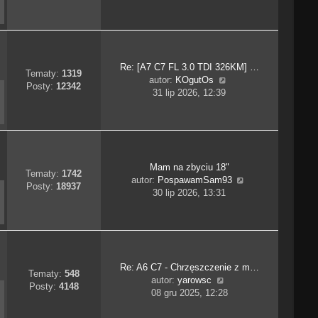
ś
j
o
w
n
s
i
o
t
e
w
t
s
Re: [A7 C7 FL 3.0 TDI 326KM] …
l
z
Tematy:
1319
W
autor:
KOgutOs
n
y
Posty:
12342
y
31 lip 2026, 12:39
a
p
ś
j
o
w
n
s
i
o
t
e
w
t
s
Mam na zbyciu 18"
l
z
Tematy:
1742
W
autor:
PospawamSam93
n
y
Posty:
18937
y
30 lip 2026, 13:31
a
p
ś
j
o
w
n
s
i
o
t
e
w
t
s
Re: A6 C7 - Chrzęszczenie z m…
l
z
Tematy:
548
W
autor:
yarowsc
n
y
Posty:
4148
y
08 gru 2025, 12:28
a
p
ś
j
o
w