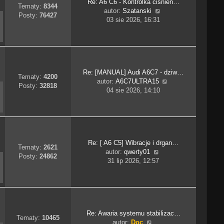
y
Re: A6 C6 - Kontrolka ciśnien…
l
Tematy:
8344
p
W
autor:
Szatanski
n
Posty:
76427
o
y
03 sie 2026, 16:31
a
s
ś
j
t
w
n
i
o
e
w
t
s
Re: [MANUAL] Audi A6C7 - dziw…
l
z
Tematy:
4200
W
autor:
A6C7ULTRA15
n
y
Posty:
32818
y
04 sie 2026, 14:10
a
p
ś
j
o
w
n
s
i
o
t
e
w
t
s
Re: [ A6 C5] Wibracje i drgan…
l
z
Tematy:
2621
W
autor:
qwerty01
n
y
Posty:
24862
y
31 lip 2026, 12:57
a
p
ś
j
o
w
n
s
i
o
t
e
w
t
s
Re: Awaria systemu stabilizac…
l
z
Tematy:
10465
W
autor:
Doc
n