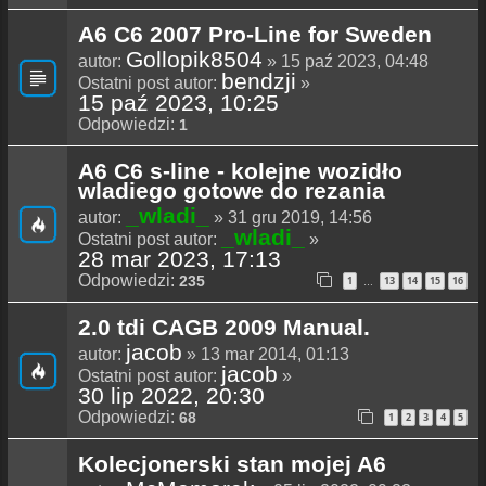
A6 C6 2007 Pro-Line for Sweden
Gollopik8504
autor:
» 15 paź 2023, 04:48
bendzji
Ostatni post autor:
»
15 paź 2023, 10:25
Odpowiedzi:
1
A6 C6 s-line - kolejne wozidło
wladiego gotowe do rezania
_wladi_
autor:
» 31 gru 2019, 14:56
_wladi_
Ostatni post autor:
»
28 mar 2023, 17:13
Odpowiedzi:
235
1
13
14
15
16
…
2.0 tdi CAGB 2009 Manual.
jacob
autor:
» 13 mar 2014, 01:13
jacob
Ostatni post autor:
»
30 lip 2022, 20:30
Odpowiedzi:
68
1
2
3
4
5
Kolecjonerski stan mojej A6