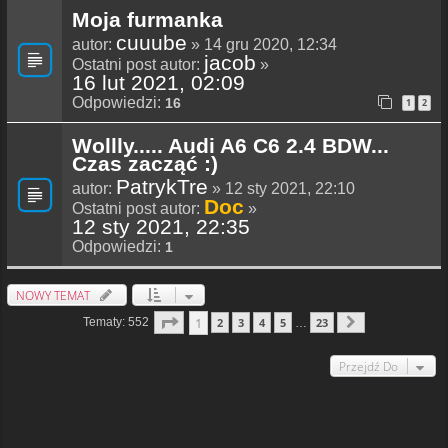
Moja furmanka
cuuube
autor:
» 14 gru 2020, 12:34
jacob
Ostatni post autor:
»
16 lut 2021, 02:09
Odpowiedzi:
16
1
2
Wollly..... Audi A6 C6 2.4 BDW...
Czas zacząć :)
PatrykTre
autor:
» 12 sty 2021, 22:10
Doc
Ostatni post autor:
»
12 sty 2021, 22:35
Odpowiedzi:
1
NOWY TEMAT
Strona
1
Z
23
1
Tematy: 552
2
3
4
5
23
…
Następna
Przejdź Do