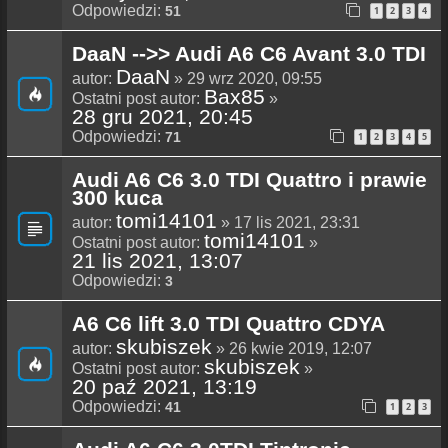
Odpowiedzi:
51
1
2
3
4
DaaN -->> Audi A6 C6 Avant 3.0 TDI
DaaN
autor:
» 29 wrz 2020, 09:55
Bax85
Ostatni post autor:
»
28 gru 2021, 20:45
Odpowiedzi:
71
1
2
3
4
5
Audi A6 C6 3.0 TDI Quattro i prawie
300 kuca
tomi14101
autor:
» 17 lis 2021, 23:31
tomi14101
Ostatni post autor:
»
21 lis 2021, 13:07
Odpowiedzi:
3
A6 C6 lift 3.0 TDI Quattro CDYA
skubiszek
autor:
» 26 kwie 2019, 12:07
skubiszek
Ostatni post autor:
»
20 paź 2021, 13:19
Odpowiedzi:
41
1
2
3