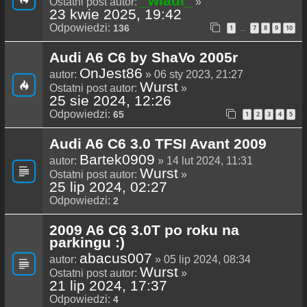
_wladi_
Ostatni post autor:
»
23 kwie 2025, 19:42
Odpowiedzi:
136
1
7
8
9
10
…
Audi A6 C6 by ShaVo 2005r
OnJest86
autor:
» 06 sty 2023, 21:27
Wurst
Ostatni post autor:
»
25 sie 2024, 12:26
Odpowiedzi:
65
1
2
3
4
5
Audi A6 C6 3.0 TFSI Avant 2009
Bartek0909
autor:
» 14 lut 2024, 11:31
Wurst
Ostatni post autor:
»
25 lip 2024, 02:27
Odpowiedzi:
2
2009 A6 C6 3.0T po roku na
parkingu :)
abacus007
autor:
» 05 lip 2024, 08:34
Wurst
Ostatni post autor:
»
21 lip 2024, 17:37
Odpowiedzi:
4