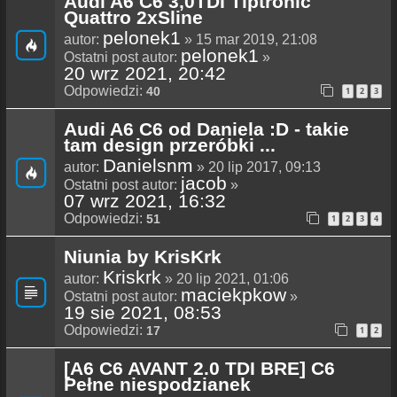
Audi A6 C6 3,0TDI Tiptronic
Quattro 2xSline
pelonek1
autor:
» 15 mar 2019, 21:08
pelonek1
Ostatni post autor:
»
20 wrz 2021, 20:42
Odpowiedzi:
40
1
2
3
Audi A6 C6 od Daniela :D - takie
tam design przeróbki ...
Danielsnm
autor:
» 20 lip 2017, 09:13
jacob
Ostatni post autor:
»
07 wrz 2021, 16:32
Odpowiedzi:
51
1
2
3
4
Niunia by KrisKrk
Kriskrk
autor:
» 20 lip 2021, 01:06
maciekpkow
Ostatni post autor:
»
19 sie 2021, 08:53
Odpowiedzi:
17
1
2
[A6 C6 AVANT 2.0 TDI BRE] C6
Pełne niespodzianek