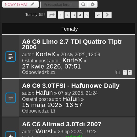
NOWY TEMAT
Szukaj
Wyszukiwanie Zaawansowa
Strona
1
Z
23
1
Tematy: 552
2
3
4
5
23
…
Następna
Tematy
A6 C6 Limo 2.7 TDI Quattro Tiptr
2006
KorteX
autor:
» 20 sty 2025, 12:09
KorteX
Ostatni post autor:
»
27 kwie 2026, 07:51
Odpowiedzi:
21
1
2
A6 C6 3.0TFSI - Hafunowe Daily
Hafun
autor:
» 07 sty 2025, 21:24
Hafun
Ostatni post autor:
»
15 maja 2025, 16:57
Odpowiedzi:
13
A6 C6 Allroad 3.0Tdi 2007
Wurst
autor:
» 23 lip 2024, 19:22