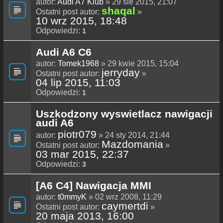
autor:
Audi A7 Klub
» 29 sie 2015, 21:07
shaqal
Ostatni post autor:
»
10 wrz 2015, 18:48
Odpowiedzi:
1
Audi A6 C6
autor:
Tomek1968
» 29 kwie 2015, 15:04
jerryday
Ostatni post autor:
»
04 lip 2015, 11:03
Odpowiedzi:
1
Uszkodzony wyswietlacz nawigacji
audi A6
piotr079
autor:
» 24 sty 2014, 21:44
Mazdomania
Ostatni post autor:
»
03 mar 2015, 22:37
Odpowiedzi:
3
[A6 C4] Nawigacja MMI
autor:
t0mmyK
» 02 wrz 2008, 11:29
caymertdi
Ostatni post autor:
»
20 maja 2013, 16:00