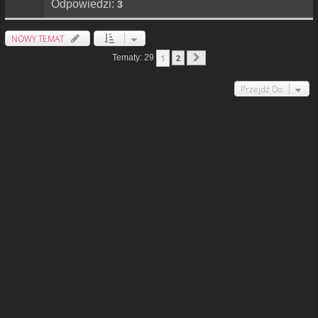
Odpowiedzi:
3
NOWY TEMAT
1
Tematy: 29
2
Następna
Przejdź Do