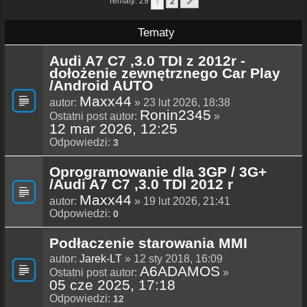
1
Tematy: 29
2
Następna
Tematy
Audi A7 C7 ,3.0 TDI z 2012r -
dołożenie zewnętrznego Car Play
/Android AUTO
Maxx44
autor:
» 23 lut 2026, 18:38
Ronin2345
Ostatni post autor:
»
12 mar 2026, 12:25
Odpowiedzi:
3
Oprogramowanie dla 3GP / 3G+
/Audi A7 C7 ,3.0 TDI 2012 r
Maxx44
autor:
» 19 lut 2026, 21:41
Odpowiedzi:
0
Podłaczenie starowania MMI
autor:
Jarek-LT
» 12 sty 2018, 16:09
A6ADAMOS
Ostatni post autor:
»
05 cze 2025, 17:18
Odpowiedzi:
12