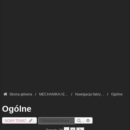
Strona główna
MECHANIKA I ELEKTRONIKA — FORUM TECHNICZNE
Nawigacja fabryczna
Ogólne
Ogólne
NOWY TEMAT
Szukaj
Wyszukiwanie Zaawansowa