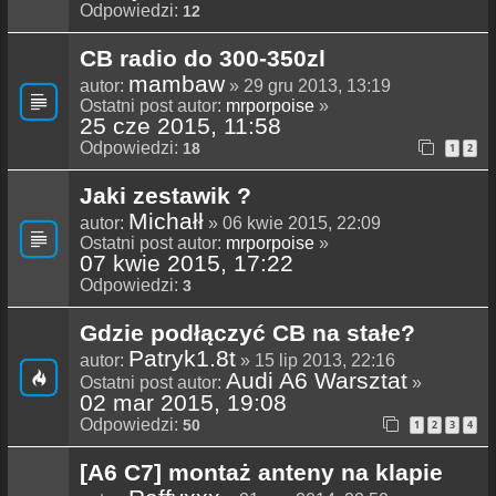
Odpowiedzi:
12
CB radio do 300-350zl
mambaw
autor:
» 29 gru 2013, 13:19
Ostatni post autor:
mrporpoise
»
25 cze 2015, 11:58
Odpowiedzi:
18
1
2
Jaki zestawik ?
Michałł
autor:
» 06 kwie 2015, 22:09
Ostatni post autor:
mrporpoise
»
07 kwie 2015, 17:22
Odpowiedzi:
3
Gdzie podłączyć CB na stałe?
Patryk1.8t
autor:
» 15 lip 2013, 22:16
Audi A6 Warsztat
Ostatni post autor:
»
02 mar 2015, 19:08
Odpowiedzi:
50
1
2
3
4
[A6 C7] montaż anteny na klapie