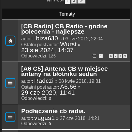
1
Tematy: 34
2
Następna
Tematy
[CB Radio] CB Radio - godne
polecenia - najlepsze
Ibiza6J0
autor:
» 03 cze 2012, 22:04
Wurst
Ostatni post autor:
»
23 sie 2024, 14:37
Odpowiedzi:
125
1
6
7
8
9
…
[A6 C5] Antena CB w miejsce
anteny na błotniku sedan
Radczi
autor:
» 08 kwie 2018, 19:31
A6.66
Ostatni post autor:
»
29 cze 2020, 11:41
Odpowiedzi:
3
Podłączenie cb radia.
vagas1
autor:
» 27 cze 2018, 14:21
Odpowiedzi:
0