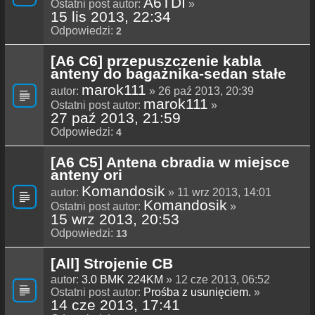
A6TDI
Ostatni post autor:
»
15 lis 2013, 22:34
Odpowiedzi:
2
[A6 C6] przepuszczenie kabla
anteny do bagażnika-sedan stałe
marok111
autor:
» 26 paź 2013, 20:39
marok111
Ostatni post autor:
»
27 paź 2013, 21:59
Odpowiedzi:
4
[A6 C5] Antena cbradia w miejsce
anteny ori
Komandosik
autor:
» 11 wrz 2013, 14:01
Komandosik
Ostatni post autor:
»
15 wrz 2013, 20:53
Odpowiedzi:
13
[All] Strojenie CB
autor:
3.0 BMK 224KM
» 12 cze 2013, 06:52
Ostatni post autor:
Prośba z usunięciem.
»
14 cze 2013, 17:41