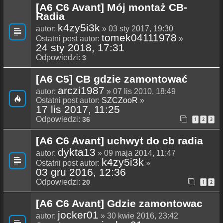
[A6 C6 Avant] Mój montaż CB-
Radia
k4zy5i3k
autor:
» 03 sty 2017, 19:30
tomek04111978
Ostatni post autor:
»
24 sty 2018, 17:31
Odpowiedzi:
3
[A6 C5] CB gdzie zamontować
arczi1987
autor:
» 07 lis 2010, 18:49
Ostatni post autor:
SZCZooR
»
17 lis 2017, 11:25
Odpowiedzi:
36
1
2
3
[A6 C6 Avant] uchwyt do cb radia
dykta13
autor:
» 09 maja 2014, 11:47
k4zy5i3k
Ostatni post autor:
»
03 gru 2016, 12:36
Odpowiedzi:
20
1
2
[A6 C6 Avant] Gdzie zamontowac
jocker01
autor:
» 30 kwie 2016, 23:42