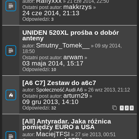
Raffyxxx
autor:
» 21 cze 2014, 22:50
makkrzys
Ostatni post autor:
»
24 cze 2014, 21:13
Odpowiedzi:
3
UNIDEN 520XL prośba o dobór
anteny
Smutny_Tomek__
autor:
» 09 sty 2014,
18:50
arwam
Ostatni post autor:
»
03 maja 2014, 15:17
Odpowiedzi:
10
[A6 C7] Zestaw do a6c7
autor:
Społeczność Audi A6
» 26 wrz 2013, 21:12
arturn29
Ostatni post autor:
»
09 gru 2013, 14:10
Odpowiedzi:
32
1
2
3
[All] Antyradar. Jaka różnica
pomiędzy EURO a USA
MaciejTFSI
autor:
» 27 sie 2013, 00:51