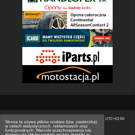
Strona główna
Usuń ciasteczka witryny
Strefa czasowa
UTC+02:00
Strona ta używa plików cookies (tzw. ciasteczka)
w celach statystycznych, reklamowych oraz
Polityka prywatności.
funkcjonalnych. Warunki przechowywania lub
dostępu do plików cookies można określić w