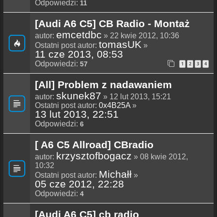
Odpowiedzi:
11
[Audi A6 C5] CB Radio - Montaż
emcetdbc
autor:
» 22 kwie 2012, 10:36
tomasUK
Ostatni post autor:
»
11 cze 2013, 08:53
Odpowiedzi:
57
1
2
3
4
[All] Problem z nadawaniem
skunek87
autor:
» 12 lut 2013, 15:21
Ostatni post autor:
0x4B25A
»
13 lut 2013, 22:51
Odpowiedzi:
6
[ A6 C5 Allroad] CBradio
krzysztofbogacz
autor:
» 08 kwie 2012,
10:32
Michałł
Ostatni post autor:
»
05 cze 2012, 22:28
Odpowiedzi:
4
[Audi A6 C5] cb radio