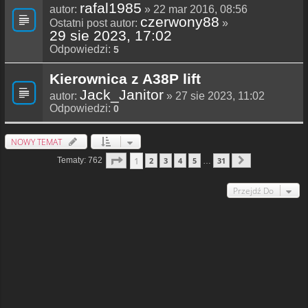
rafal1985
autor:
» 22 mar 2016, 08:56
czerwony88
Ostatni post autor:
»
29 sie 2023, 17:02
Odpowiedzi:
5
Kierownica z A38P lift
Jack_Janitor
autor:
» 27 sie 2023, 11:02
Odpowiedzi:
0
NOWY TEMAT
Strona
1
Z
31
1
Tematy: 762
2
3
4
5
31
…
Następna
Przejdź Do