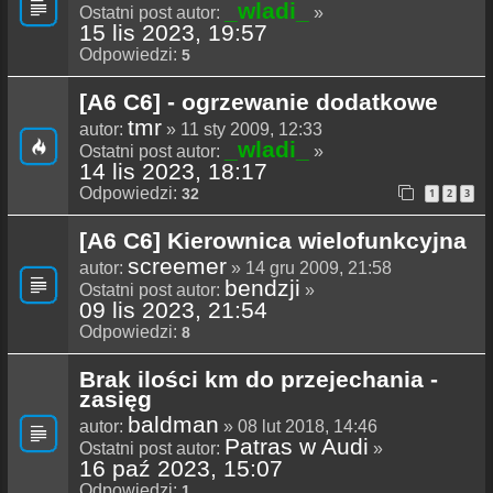
_wladi_
Ostatni post autor:
»
15 lis 2023, 19:57
Odpowiedzi:
5
[A6 C6] - ogrzewanie dodatkowe
tmr
autor:
» 11 sty 2009, 12:33
_wladi_
Ostatni post autor:
»
14 lis 2023, 18:17
Odpowiedzi:
32
1
2
3
[A6 C6] Kierownica wielofunkcyjna
screemer
autor:
» 14 gru 2009, 21:58
bendzji
Ostatni post autor:
»
09 lis 2023, 21:54
Odpowiedzi:
8
Brak ilości km do przejechania -
zasięg
baldman
autor:
» 08 lut 2018, 14:46
Patras w Audi
Ostatni post autor:
»
16 paź 2023, 15:07
Odpowiedzi:
1