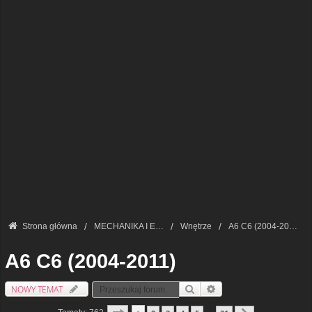
Strona główna
MECHANIKA I ELEKTRONIKA — FORUM TECHNICZNE
Wnętrze
A6 C6 (2004-2011)
A6 C6 (2004-2011)
NOWY TEMAT
Szukaj
Wyszukiwanie Zaawansowa
Strona
1
Z
31