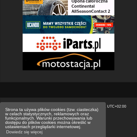
Strona główna
Usuń ciasteczka witryny
Strefa czasowa
UTC+02:00
Strona ta używa plików cookies (tzw. ciasteczka)
w celach statystycznych, reklamowych oraz
Polityka prywatności.
funkcjonalnych. Warunki przechowywania lub
dostępu do plików cookies można określić w
Technologię dostarcza
phpBB
® Forum Software © phpBB Limited
ustawieniach przeglądarki internetowej.
Polski pakiet językowy dostarcza
phpBB.pl
Dowiedz się więcej
Style
we_universal
created by INVENTEA & v12mike