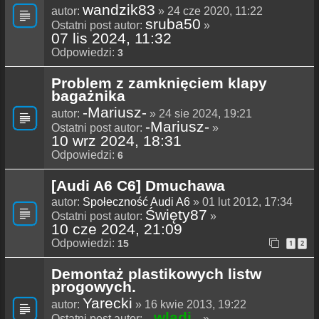
wandzik83
autor:
» 24 cze 2020, 11:22
sruba50
Ostatni post autor:
»
07 lis 2024, 11:32
Odpowiedzi:
3
Problem z zamknięciem klapy
bagażnika
-Mariusz-
autor:
» 24 sie 2024, 19:21
-Mariusz-
Ostatni post autor:
»
10 wrz 2024, 18:31
Odpowiedzi:
6
[Audi A6 C6] Dmuchawa
autor:
Społeczność Audi A6
» 01 lut 2012, 17:34
Święty87
Ostatni post autor:
»
10 cze 2024, 21:09
Odpowiedzi:
15
1
2
Demontaż plastikowych listw
progowych.
Yarecki
autor:
» 16 kwie 2013, 19:22
_wladi_
Ostatni post autor:
»