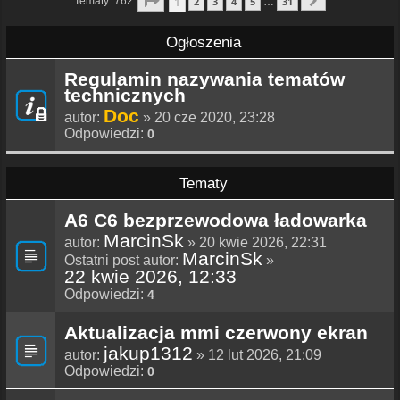
1
Tematy: 762
2
3
4
5
31
…
Następna
Ogłoszenia
Regulamin nazywania tematów
technicznych
Doc
autor:
» 20 cze 2020, 23:28
Odpowiedzi:
0
Tematy
A6 C6 bezprzewodowa ładowarka
MarcinSk
autor:
» 20 kwie 2026, 22:31
MarcinSk
Ostatni post autor:
»
22 kwie 2026, 12:33
Odpowiedzi:
4
Aktualizacja mmi czerwony ekran
jakup1312
autor:
» 12 lut 2026, 21:09
Odpowiedzi:
0