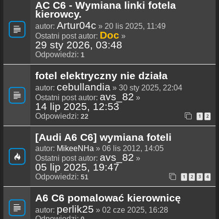
AC C6 - Wymiana linki fotela
kierowcy.
Artur04c
autor:
» 20 lis 2025, 11:49
Doc
Ostatni post autor:
»
29 sty 2026, 03:48
Odpowiedzi:
1
fotel elektryczny nie działa
cebullandia
autor:
» 30 sty 2025, 22:04
avs_82
Ostatni post autor:
»
14 lip 2025, 12:53
Odpowiedzi:
22
1
2
[Audi A6 C6] wymiana foteli
autor:
MikeeNHa
» 06 lis 2012, 14:05
avs_82
Ostatni post autor:
»
05 lip 2025, 19:47
Odpowiedzi:
51
1
2
3
4
A6 C6 pomalować kierownicę
perlik25
autor:
» 02 cze 2025, 16:28
Odpowiedzi:
0