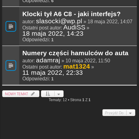
Odpowiedzi:
6
Klocki tył A6 C8 - jaki interfejs?
slasocki@wp.pl
autor:
» 18 maja 2022, 14:07
AudiSS
Ostatni post autor:
»
18 maja 2022, 14:23
Odpowiedzi:
1
Numery części hamulców do auta
adamraj
autor:
» 10 maja 2022, 11:50
mat1324
Ostatni post autor:
»
11 maja 2022, 22:33
Odpowiedzi:
1
NOWY TEMAT
Tematy: 12 • Strona
1
Z
1
Przejdź Do