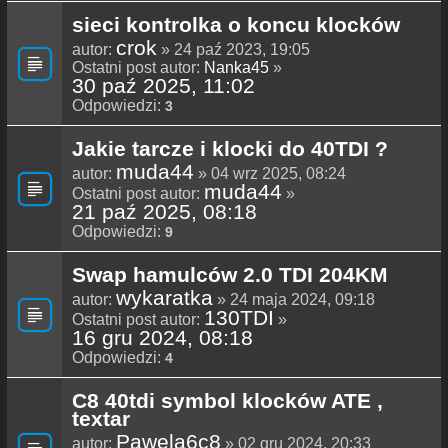
sieci kontrolka o koncu klocków
crok
autor:
» 24 paź 2023, 19:05
Ostatni post autor:
Nanka45
»
30 paź 2025, 11:02
Odpowiedzi:
3
Jakie tarcze i klocki do 40TDI ?
muda44
autor:
» 04 wrz 2025, 08:24
muda44
Ostatni post autor:
»
21 paź 2025, 08:18
Odpowiedzi:
9
Swap hamulców 2.0 TDI 204KM
wykaratka
autor:
» 24 maja 2024, 09:18
130TDI
Ostatni post autor:
»
16 gru 2024, 08:18
Odpowiedzi:
4
C8 40tdi symbol klocków ATE ,
textar
Pawela6c8
autor:
» 02 gru 2024, 20:33