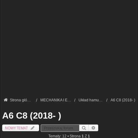
Strona główna
MECHANIKA I ELEKTRONIKA — FORUM TECHNICZNE
Układ hamulcowy
A6 C8 (2018- )
A6 C8 (2018- )
NOWY TEMAT
Szukaj
Wyszukiwanie Zaawansowa
Tematy: 12 • Strona
1
Z
1