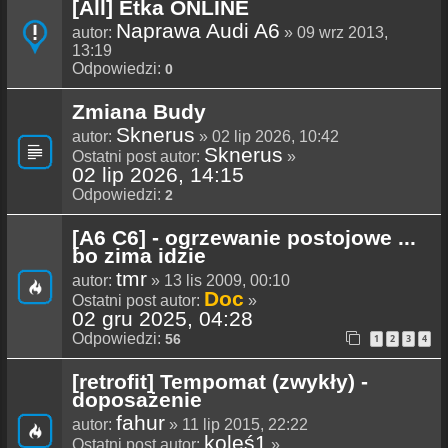
[All] Etka ONLINE
Naprawa Audi A6
autor:
» 09 wrz 2013,
13:19
Odpowiedzi:
0
Zmiana Budy
Sknerus
autor:
» 02 lip 2026, 10:42
Sknerus
Ostatni post autor:
»
02 lip 2026, 14:15
Odpowiedzi:
2
[A6 C6] - ogrzewanie postojowe ...
bo zima idzie
tmr
autor:
» 13 lis 2009, 00:10
Doc
Ostatni post autor:
»
02 gru 2025, 04:28
Odpowiedzi:
56
1
2
3
4
[retrofit] Tempomat (zwykły) -
doposażenie
fahur
autor:
» 11 lip 2015, 22:22
koleś1
Ostatni post autor:
»