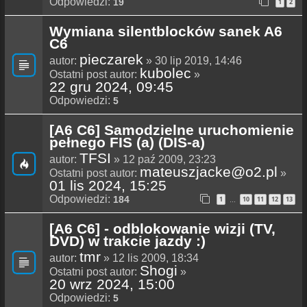
Odpowiedzi:
19
1
2
Wymiana silentblocków sanek A6
C6
pieczarek
autor:
» 30 lip 2019, 14:46
kubolec
Ostatni post autor:
»
22 gru 2024, 09:45
Odpowiedzi:
5
[A6 C6] Samodzielne uruchomienie
pełnego FIS (a) (DIS-a)
TFSI
autor:
» 12 paź 2009, 23:23
mateuszjacke@o2.pl
Ostatni post autor:
»
01 lis 2024, 15:25
Odpowiedzi:
184
1
10
11
12
13
…
[A6 C6] - odblokowanie wizji (TV,
DVD) w trakcie jazdy :)
tmr
autor:
» 12 lis 2009, 18:34
Shogi
Ostatni post autor:
»
20 wrz 2024, 15:00
Odpowiedzi:
5