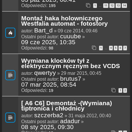
Odpowiedzi:
195
1
11
12
13
14
…
Montaż haka holowniczego
Westfalia automat - fotostory
Bart_d
autor:
» 09 cze 2014, 09:46
cuuube
Ostatni post autor:
»
09 cze 2025, 10:35
Odpowiedzi:
98
1
4
5
6
7
…
Wymiana klocków tył z
elektrycznym ręcznym bez VCDS
qwertyy
autor:
» 29 mar 2015, 00:45
brutus7
Ostatni post autor:
»
07 mar 2025, 08:54
Odpowiedzi:
19
1
2
[ A6 C6] Demontaż -(Wymiana)
tiptronica i chłodnicy
szczerba2
autor:
» 31 maja 2012, 00:40
adadur
Ostatni post autor:
»
08 sty 2025, 09:30