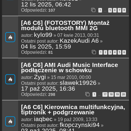
12 lis 2025, 06:42
Odpowiedzi:
107
1
5
6
7
8
…
[A6 C6] (FOTOSTORY) Montaż
modułu bluetooth MMI 2G
kylo99
autor:
» 07 kwie 2013, 00:31
KazekAudi A6
Ostatni post autor:
»
04 lis 2025, 15:59
Odpowiedzi:
81
1
2
3
4
5
6
[A6 C6] AMI Audi Music Interface
podłączenie w schowku
Zygi
autor:
» 15 mar 2010, 00:00
slawek19926
Ostatni post autor:
»
17 paź 2025, 16:36
Odpowiedzi:
298
1
17
18
19
20
…
[A6 C6] Kierownica multifunkcyjna,
tiptronik + podgrzewanie
iaqbec
autor:
» 19 paź 2009, 13:33
fkopczynski94
Ostatni post autor:
»
03 paź 2025, 08:41