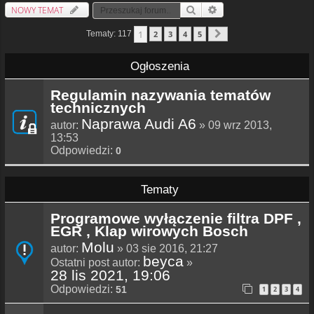
NOWY TEMAT
Szukaj
Wyszukiwanie Zaawansowa
1
Tematy: 117
2
3
4
5
Następna
Ogłoszenia
Regulamin nazywania tematów
technicznych
Naprawa Audi A6
autor:
» 09 wrz 2013,
13:53
Odpowiedzi:
0
Tematy
Programowe wyłączenie filtra DPF ,
EGR , Klap wirowych Bosch
Molu
autor:
» 03 sie 2016, 21:27
beyca
Ostatni post autor:
»
28 lis 2021, 19:06
Odpowiedzi:
51
1
2
3
4