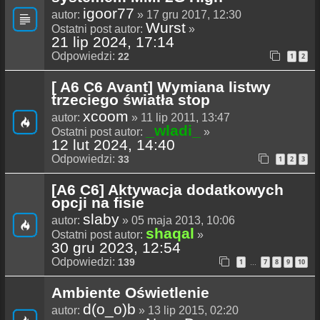
igoor77
autor:
» 17 gru 2017, 12:30
Wurst
Ostatni post autor:
»
21 lip 2024, 17:14
Odpowiedzi:
22
1
2
[ A6 C6 Avant] Wymiana listwy
trzeciego światła stop
xcoom
autor:
» 11 lip 2011, 13:47
_wladi_
Ostatni post autor:
»
12 lut 2024, 14:40
Odpowiedzi:
33
1
2
3
[A6 C6] Aktywacja dodatkowych
opcji na fisie
slaby
autor:
» 05 maja 2013, 10:06
shaqal
Ostatni post autor:
»
30 gru 2023, 12:54
Odpowiedzi:
139
1
7
8
9
10
…
Ambiente Oświetlenie
d(o_o)b
autor:
» 13 lip 2015, 02:20