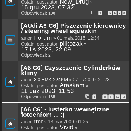
New_Drug
Ostatni post autor:
»
15 gru 2023, 07:32
Odpowiedzi:
106
1
5
6
7
8
…
[AUdi A6 C6] Piszczenie kierownicy
/ steering wheel squeakin
Forum
autor:
» 01 maja 2015, 12:34
pilkozak
Ostatni post autor:
»
17 lis 2023, 22:09
Odpowiedzi:
2
[A6 C6] Czyszczenie Cylinderków
klimy
autor:
3.0 BMK 224KM
» 07 lis 2010, 21:28
Araskam
Ostatni post autor:
»
11 paź 2023, 11:53
Odpowiedzi:
185
1
10
11
12
13
…
[A6 C6] - lusterko wewnętrzne
fotochrom ... :)
tmr
autor:
» 13 mar 2009, 01:25
Vivid
Ostatni post autor:
»