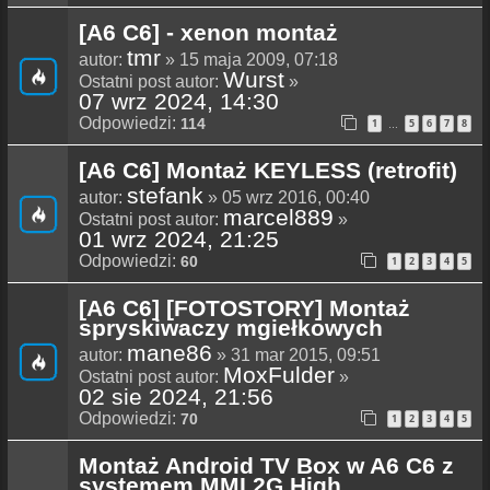
[A6 C6] - xenon montaż
tmr
autor:
» 15 maja 2009, 07:18
Wurst
Ostatni post autor:
»
07 wrz 2024, 14:30
Odpowiedzi:
114
1
5
6
7
8
…
[A6 C6] Montaż KEYLESS (retrofit)
stefank
autor:
» 05 wrz 2016, 00:40
marcel889
Ostatni post autor:
»
01 wrz 2024, 21:25
Odpowiedzi:
60
1
2
3
4
5
[A6 C6] [FOTOSTORY] Montaż
spryskiwaczy mgiełkowych
mane86
autor:
» 31 mar 2015, 09:51
MoxFulder
Ostatni post autor:
»
02 sie 2024, 21:56
Odpowiedzi:
70
1
2
3
4
5
Montaż Android TV Box w A6 C6 z
systemem MMI 2G High