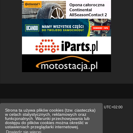
Strona główna
Usuń ciasteczka witryny
Strefa czasowa
UTC+02:00
Strona ta używa plików cookies (tzw. ciasteczka)
w celach statystycznych, reklamowych oraz
Polityka prywatności.
funkcjonalnych. Warunki przechowywania lub
dostępu do plików cookies można określić w
Technologię dostarcza
phpBB
® Forum Software © phpBB Limited
ustawieniach przeglądarki internetowej.
Polski pakiet językowy dostarcza
phpBB.pl
Dowiedz się więcej