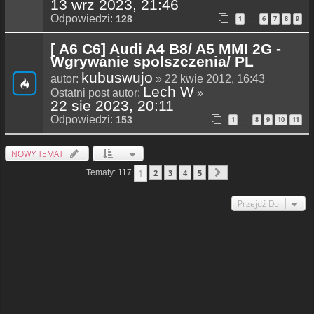
13 wrz 2023, 21:46
Odpowiedzi:
128
1
6
7
8
9
…
[ A6 C6] Audi A4 B8/ A5 MMI 2G -
Wgrywanie spolszczenia/ PL
kubuswujo
autor:
» 22 kwie 2012, 16:43
Lech W
Ostatni post autor:
»
22 sie 2023, 20:11
Odpowiedzi:
153
1
8
9
10
11
…
NOWY TEMAT
1
Tematy: 117
2
3
4
5
Następna
Przejdź Do