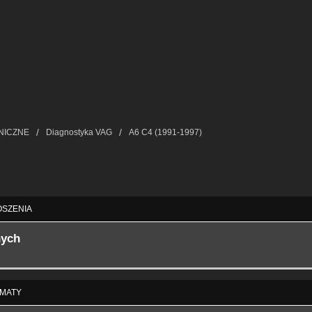
NICZNE
Diagnostyka VAG
A6 C4 (1991-1997)
ie Zaawansowane
SZENIA
nych
MATY