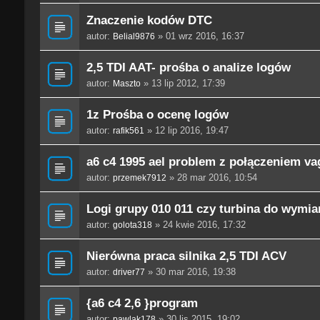
Znaczenie kodów DTC
autor:
» 01 wrz 2016, 16:37
Belial9876
2,5 TDI AAT- prośba o analize logów
autor:
» 13 lip 2012, 17:39
Maszto
1z Prośba o ocenę logów
autor:
» 12 lip 2016, 19:47
rafik561
a6 c4 1995 ael problem z połączeniem vag
autor:
» 28 mar 2016, 10:54
przemek7912
Logi grupy 010 011 czy turbina do wymi
autor:
» 24 kwie 2016, 17:32
golota318
Nierówna praca silnika 2,5 TDI ACV
autor:
» 30 mar 2016, 19:38
driver77
{a6 c4 2,6 }program
autor:
» 30 lis 2015, 19:02
pawlak178