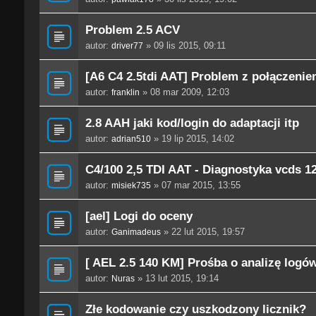
Problem 2.5 ACV
autor:
» 09 lis 2015, 09:11
driver77
[A6 C4 2.5tdi AAT] Problem z połączeni
autor:
» 08 mar 2009, 12:03
franklin
2.8 AAH jaki kod/login do adaptacji itp
autor:
» 19 lip 2015, 14:02
adrian510
C4/100 2,5 TDI AAT - Diagnostyka vcds 1
autor:
» 07 mar 2015, 13:55
misiek735
[ael] Logi do oceny
autor:
» 22 lut 2015, 19:57
Ganimadeus
[ AEL 2.5 140 KM] Prośba o analizę logów
autor:
» 13 lut 2015, 19:14
Nuras
Złe kodowanie czy uszkodzony licznik?