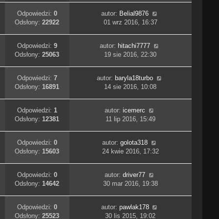
Odpowiedzi:
0
autor:
Belial9876
Odsłony:
22922
01 wrz 2016, 16:37
Odpowiedzi:
9
autor:
hitachi7777
Odsłony:
25063
19 sie 2016, 22:30
Odpowiedzi:
7
autor:
baryla18turbo
Odsłony:
16891
14 sie 2016, 10:08
Odpowiedzi:
1
autor:
icemerc
Odsłony:
12381
11 lip 2016, 15:49
Odpowiedzi:
0
autor:
golota318
Odsłony:
15603
24 kwie 2016, 17:32
Odpowiedzi:
0
autor:
driver77
Odsłony:
14642
30 mar 2016, 19:38
Odpowiedzi:
0
autor:
pawlak178
Odsłony:
25523
30 lis 2015, 19:02