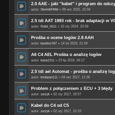
2.0 AAE - jaki "kabel" i program do odc
autor:
» 09 wrz 2025, 15:04
StormNFMW
2.5 tdi AAT 1993 rok - brak adaptacji w 
autor:
» 10 sty 2024, 20:59
Rafal_0011
Prośba o ocene logów 2.8 AAH
autor:
» 14 lut 2019, 21:59
kamiloo787
A6 C4 AEL Prośba o analizę logów
autor:
» 23 lip 2018, 00:17
kuba2311
2.5 tdi ael Automat - prośba o analizę lo
autor:
» 04 wrz 2017, 12:26
krisbpan211
Problem z połączeniem z ECU + 3 błędy
autor:
» 02 sty 2017, 18:57
zarzyk
Kabel do C4 od C5
autor:
» 02 sty 2017, 10:33
zarzyk