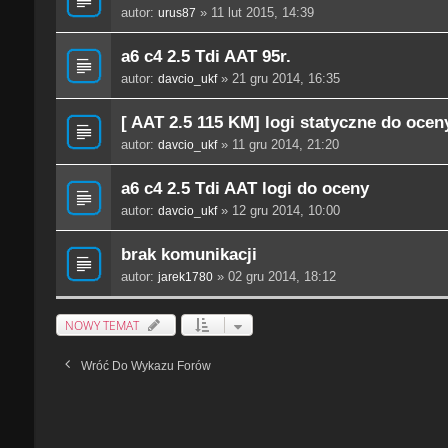
autor:
» 11 lut 2015, 14:39
urus87
a6 c4 2.5 Tdi AAT 95r.
autor:
» 21 gru 2014, 16:35
davcio_ukf
[ AAT 2.5 115 KM] logi statyczne do ocen
autor:
» 11 gru 2014, 21:20
davcio_ukf
a6 c4 2.5 Tdi AAT logi do oceny
autor:
» 12 gru 2014, 10:00
davcio_ukf
brak komunikacji
autor:
» 02 gru 2014, 18:12
jarek1780
NOWY TEMAT
Wróć Do Wykazu Forów