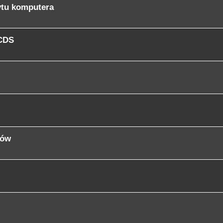
zytu komputera
VCDS
gów