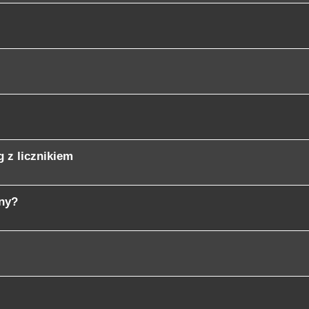
 z licznikiem
any?