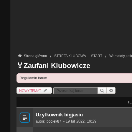
Strona główna
STREFA KLUBOWA — START
Warsztaty, usł
🏅Zaufani Klubowicze
Regulamin forum
NOWY TEMAT
Szukaj
Wyszukiwan
TE
Uzytkownik bigjasiu
autor:
» 19 lut 2022, 19:29
bociek87