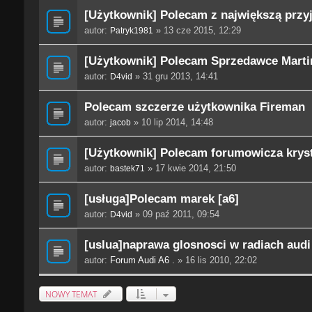
[Użytkownik] Polecam z największą przy
autor:
» 13 cze 2015, 12:29
Patryk1981
[Użytkownik] Polecam Sprzedawce Mar
autor:
» 31 gru 2013, 14:41
D4vid
Polecam szczerze użytkownika Fireman
autor:
» 10 lip 2014, 14:48
jacob
[Użytkownik] Polecam forumowicza krys
autor:
» 17 kwie 2014, 21:50
bastek71
[usługa]Polecam marek [a6]
autor:
» 09 paź 2011, 09:54
D4vid
[uslua]naprawa glosnosci w radiach audi
autor:
Forum Audi A6 .
» 16 lis 2010, 22:02
NOWY TEMAT