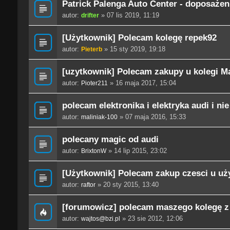
Patrick Palenga Auto Center - doposażen
autor:
» 07 lis 2019, 11:19
drifter
[Użytkownik] Polecam kolegę repek92
autor:
» 15 sty 2019, 19:18
Pieterb
[uzytkownik] Polecam zakupy u kolegi 
autor:
» 16 maja 2017, 15:04
Pioter211
polecam elektronika i elektryka audi i nie
autor:
» 07 maja 2016, 15:33
maliniak-100
polecany magic od audi
autor:
» 14 lip 2015, 23:02
BrixtonW
[Użytkownik] Polecam zakup czesci u u
autor:
» 20 sty 2015, 13:40
raftor
[forumowicz] polecam maszego kolegę z
autor:
» 23 sie 2012, 12:06
wajtos@bzi.pl