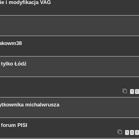
ie i modyfikacja VAG
Makowm38
 tylko Łódż
1
2
żytkownika michalwrusza
 forum PISI
1
2
3