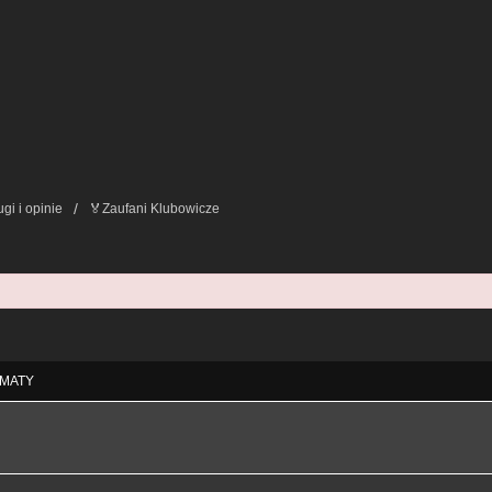
ugi i opinie
🏅Zaufani Klubowicze
ie Zaawansowane
MATY