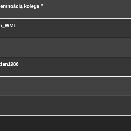
jemnością kolegę "
tin_WML
tian1986