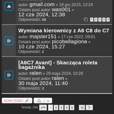
gmail.com
autor:
» 18 gru 2015, 13:24
was001
Ostatni post autor:
»
12 cze 2024, 12:38
Odpowiedzi:
68
1
2
3
4
5
Wymiana kierownicy z A6 C8 do C7
majster151
autor:
» 17 cze 2022, 09:01
picobellagione
Ostatni post autor:
»
10 cze 2024, 15:27
Odpowiedzi:
2
[A6C7 Avant] - Skacząca roleta
bagażnika
ralen
autor:
» 29 maja 2024, 10:29
ralen
Ostatni post autor:
»
30 maja 2024, 11:40
Odpowiedzi:
2
NOWY TEMAT
Strona
1
Z
12
1
Tematy: 286
2
3
4
5
12
…
Następna