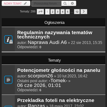
NOWY TEMAT
Szukaj
Wyszukiwanie Zaawansowa
Strona
1
Z
12
1
Tematy: 286
2
3
4
5
12
…
Następna
Ogłoszenia
Regulamin nazywania tematów
technicznych
Naprawa Audi A6
autor:
» 22 sie 2013, 15:35
Odpowiedzi:
0
Tematy
Potencjometr głośności na panelu
scorpion26
autor:
» 10 lut 2023, 16:42
-Tomek-
Ostatni post autor:
»
06 cze 2026, 01:01
Odpowiedzi:
6
Przekladka foteli na elektryczne
Ranzas
autor:
» 18 maja 2017, 23:02