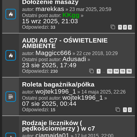
Dołożenie masaży
marekkas
autor:
» 23 mar 2025, 20:59
KKgg
Ostatni post autor:
»
15 wrz 2025, 21:03
Odpowiedzi:
33
1
2
3
AUDI A6 C7 - OŚWIETLENIE
AMBIENTE
Maggicc666
autor:
» 22 cze 2018, 10:29
Adusadi
Ostatni post autor:
»
23 sie 2025, 17:49
Odpowiedzi:
230
1
13
14
15
16
…
Roleta bagażnika/półka
wojtek1996_1
autor:
» 14 maja 2025, 22:26
wojtek1996_1
Ostatni post autor:
»
07 sie 2025, 00:44
Odpowiedzi:
15
1
2
Rodzaje liczników (
pędkościomierzy ) w c7
ciamajda01
autor:
» 17 lut 2015, 22:00