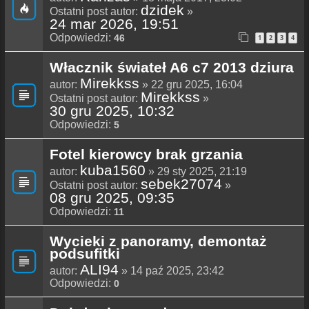
dzidek
Ostatni post autor:
»
24 mar 2026, 19:51
Odpowiedzi:
46
1
2
3
4
Włacznik świateł A6 c7 2013 dziura
Mirekkss
autor:
» 22 gru 2025, 16:04
Mirekkss
Ostatni post autor:
»
30 gru 2025, 10:32
Odpowiedzi:
5
Fotel kierowcy brak grzania
kuba1560
autor:
» 29 sty 2025, 21:19
sebek27074
Ostatni post autor:
»
08 gru 2025, 09:35
Odpowiedzi:
11
Wycieki z panoramy, demontaż
podsufitki
ALI94
autor:
» 14 paź 2025, 23:42
Odpowiedzi:
0