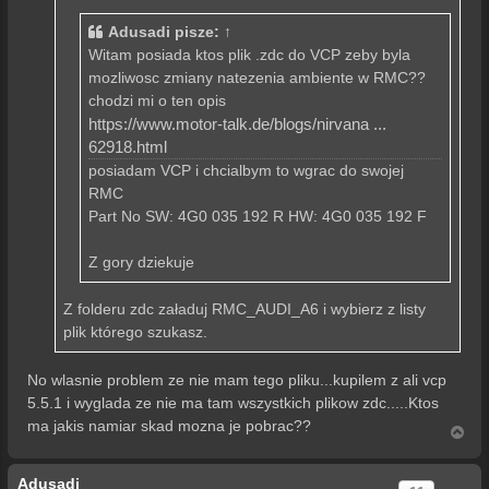
Adusadi
pisze:
↑
Witam posiada ktos plik .zdc do VCP zeby byla
mozliwosc zmiany natezenia ambiente w RMC??
chodzi mi o ten opis
https://www.motor-talk.de/blogs/nirvana ...
62918.html
posiadam VCP i chcialbym to wgrac do swojej
RMC
Part No SW: 4G0 035 192 R HW: 4G0 035 192 F
Z gory dziekuje
Z folderu zdc załaduj RMC_AUDI_A6 i wybierz z listy
plik którego szukasz.
No wlasnie problem ze nie mam tego pliku...kupilem z ali vcp
5.5.1 i wyglada ze nie ma tam wszystkich plikow zdc.....Ktos
ma jakis namiar skad mozna je pobrac??
N
a
g
Adusadi
ó