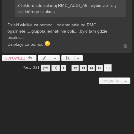
Z folderu zdc załaduj RMC_AUDI_A6 i wybierz z listy
plik którego szukasz.
Dzieki wielkie za pomoc....sciemnianie na RMC
ogarniete.....glupota jednak nie boli.....bylo tam gdzie
pisales.....
Dziekuje za pomoc
N
a
g
ODPOWIEDZ
ó
r
Strona
16
Z
16
16
Posty: 231
1
12
13
14
15
…
Poprzednia
ę
Przejdź Do