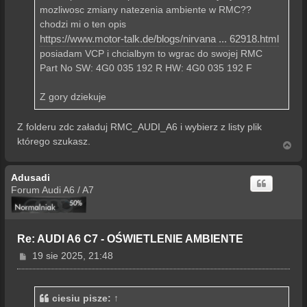
mozliwosc zmiany natezenia ambiente w RMC??
chodzi mi o ten opis
https://www.motor-talk.de/blogs/nirvana ... 62918.html
posiadam VCP i chcialbym to wgrac do swojej RMC
Part No SW: 4G0 035 192 R HW: 4G0 035 192 F
Z gory dziekuje
Z folderu zdc załaduj RMC_AUDI_A6 i wybierz z listy plik
którego szukasz.
N
a
g
Adusadi
ó
r
Forum Audi A6 / A7
ę
Re: AUDI A6 C7 - OŚWIETLENIE AMBIENTE
P
19 sie 2025, 21:48
o
s
t
ciesiu
pisze:
↑