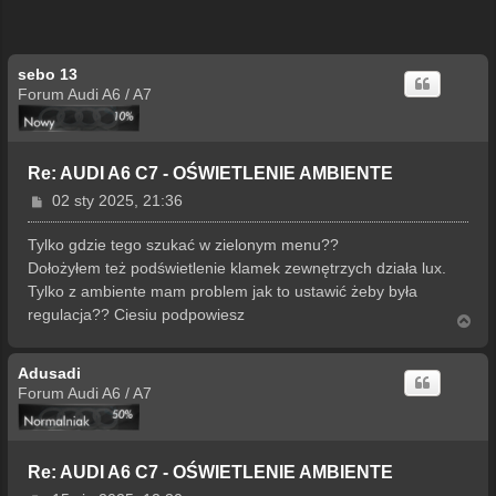
sebo 13
Forum Audi A6 / A7
Re: AUDI A6 C7 - OŚWIETLENIE AMBIENTE
P
02 sty 2025, 21:36
o
s
Tylko gdzie tego szukać w zielonym menu??
t
Dołożyłem też podświetlenie klamek zewnętrzych działa lux.
Tylko z ambiente mam problem jak to ustawić żeby była
regulacja?? Ciesiu podpowiesz
N
a
g
Adusadi
ó
r
Forum Audi A6 / A7
ę
Re: AUDI A6 C7 - OŚWIETLENIE AMBIENTE