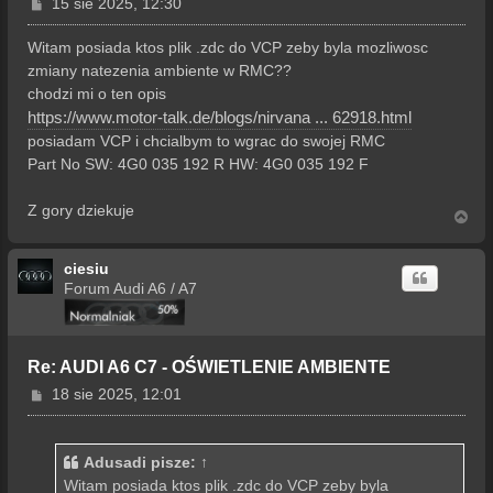
P
15 sie 2025, 12:30
o
s
Witam posiada ktos plik .zdc do VCP zeby byla mozliwosc
t
zmiany natezenia ambiente w RMC??
chodzi mi o ten opis
https://www.motor-talk.de/blogs/nirvana ... 62918.html
posiadam VCP i chcialbym to wgrac do swojej RMC
Part No SW: 4G0 035 192 R HW: 4G0 035 192 F
Z gory dziekuje
N
a
g
ciesiu
ó
r
Forum Audi A6 / A7
ę
Re: AUDI A6 C7 - OŚWIETLENIE AMBIENTE
P
18 sie 2025, 12:01
o
s
t
Adusadi
pisze:
↑
Witam posiada ktos plik .zdc do VCP zeby byla