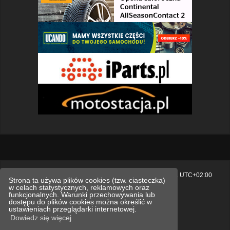
Strona główna
Usuń ciasteczka witryny
Strefa czasowa
UTC+02:00
Strona ta używa plików cookies (tzw. ciasteczka)
w celach statystycznych, reklamowych oraz
Polityka prywatności.
funkcjonalnych. Warunki przechowywania lub
dostępu do plików cookies można określić w
Technologię dostarcza
phpBB
® Forum Software © phpBB Limited
ustawieniach przeglądarki internetowej.
Polski pakiet językowy dostarcza
phpBB.pl
Dowiedz się więcej
Style
we_universal
created by INVENTEA & v12mike