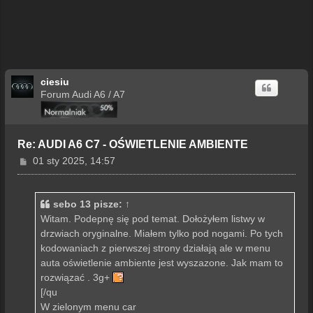
ciesiu
Forum Audi A6 / A7
Re: AUDI A6 C7 - OŚWIETLENIE AMBIENTE
P
01 sty 2025, 14:57
o
s
t
sebo 13
pisze:
↑
Witam. Podepnę się pod temat. Dołożyłem listwy w
drzwiach oryginalne. Miałem tylko pod nogami. Po tych
kodowaniach z pierwszej strony działają ale w menu
auta oświetlenie ambiente jest wyszazone. Jak mam to
rozwiązać . 3g+
[/qu
W zielonym menu car