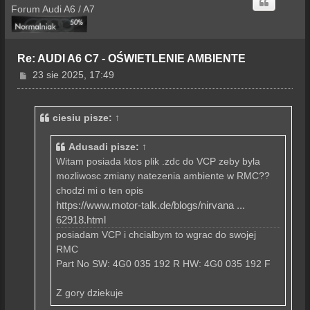
r
Forum Audi A6 / A7
ę
Re: AUDI A6 C7 - OŚWIETLENIE AMBIENTE
P
23 sie 2025, 17:49
o
s
t
ciesiu
pisze:
↑
Adusadi
pisze:
↑
Witam posiada ktos plik .zdc do VCP zeby byla
mozliwosc zmiany natezenia ambiente w RMC??
chodzi mi o ten opis
https://www.motor-talk.de/blogs/nirvana ...
62918.html
posiadam VCP i chcialbym to wgrac do swojej
RMC
Part No SW: 4G0 035 192 R HW: 4G0 035 192 F
Z gory dziekuje