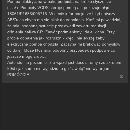
Pompa elektryczna w baku podpięta na krótko słyszę, że
działa. Podpięty VCDS steruje pompą ale pokazuje błąd
18061/P1653/005715. W necie informacja, że błąd dotyczy
ABS'u co chyba ma się nijak do odpalania. Ktoś mi powiedział,
że miał podobną sytuację przy awarii zaworu regulacji
ciśnienia paliwa CR. Zawór podmieniony i dalej kicha. Przy
próbie odpalenia jak rozrusznik kręci, nie słyszę żeby
elektryczna pompa chodziła. Zaczyna mi brakować pomysłów
co dalej. Może ktoś miał podobny przypadek i podpowie co
jeszcze mogę zrobić.
Auto stoi na poziomie -2 a wjazd jest dość stromy i ze skrętem
90st i jak samo nie wyjedzie to go "lawetą" nie wytargam.
POMÓŻCIE
N
a
g
ó
r
ę