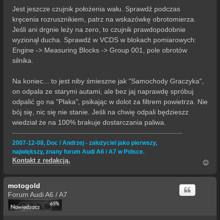
Jest jeszcze czujnik położenia wału. Sprawdź podczas
kręcenia rozrusznikiem, patrz na wskazówkę obrotomierza.
Jeśli ani drgnie leży na zero, to czujnik prawdopodobnie
wyzionął ducha. Sprawdź w VCDS w blokach pomiarowych:
Engine -> Measuring Blocks -> Group 001, pole obrotów
silnika.
Na koniec... to jest niby śmieszne jak "Samochody Graczyka",
on odpala ze starymi autami, ale bez jaj naprawdę spróbuj
odpalić go na "Plaka", psikając w dolot za filtrem powietrza. Nie
bój się, nic się nie stanie. Jeśli na chwię odpali będzieszz
wiedział że na 100% brakuje dostarczania paliwa.
2007-12-08, Doc / Andrzej - założyciel jako pierwszy,
największy, znany forum Audi A6 / A7 w Polsce.
Kontakt z redakcją.
N
a
g
motogold
ó
r
Forum Audi A6 / A7
ę