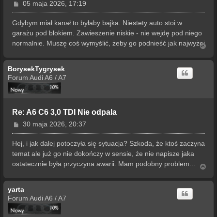
P
05 maja 2026, 17:19
o
s
Gdybym miał kanał to byłaby bajka. Niestety auto stoi w
t
garażu pod blokiem. Zawieszenie niskie - nie wejdę pod niego
normalnie. Muszę coś wymyślić, żeby go podnieść jak najwyżej
N
a
g
BorysekTygrysek
ó
r
Forum Audi A6 / A7
ę
Re: A6 C6 3,0 TDI Nie odpala
P
30 maja 2026, 20:37
o
s
Hej, i jak dalej potoczyła się sytuacja? Szkoda, że ktoś zaczyna
t
temat ale już go nie dokończy w sensie, że nie napisze jaka
ostatecznie była przyczyna awarii. Mam podobny problem...
N
a
g
yarta
ó
r
Forum Audi A6 / A7
ę