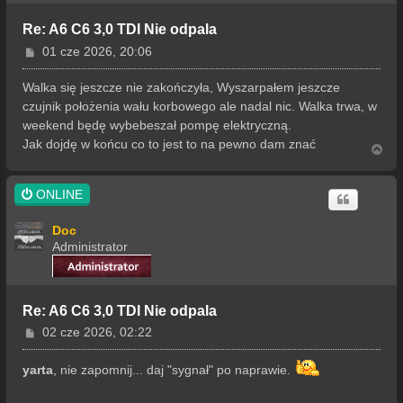
Re: A6 C6 3,0 TDI Nie odpala
P
01 cze 2026, 20:06
o
s
Walka się jeszcze nie zakończyła, Wyszarpałem jeszcze
t
czujnik położenia wału korbowego ale nadal nic. Walka trwa, w
weekend będę wybebeszał pompę elektryczną.
Jak dojdę w końcu co to jest to na pewno dam znać
N
a
g
ó
ONLINE
r
ę
Doc
Administrator
Re: A6 C6 3,0 TDI Nie odpala
P
02 cze 2026, 02:22
o
s
yarta
, nie zapomnij... daj "sygnał" po naprawie.
t