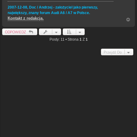
2007-12-08, Doc / Andrzej - założyciel jako pierwszy,
największy, znany forum Audi A6 / A7 w Polsce.
Kontakt z redakcją.
N
a
g
ODPOWIEDZ
ó
r
Posty: 11 • Strona
1
Z
1
ę
Przejdź Do