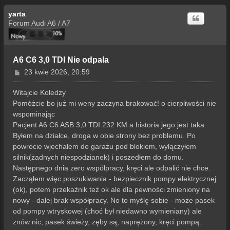
yarta
Forum Audi A6 / A7
A6 C6 3,0 TDI Nie odpala
P
23 kwie 2026, 20:59
o
s
Witajcie Koledzy
t
Pomóżcie bo już mi weny zaczyna brakować! o cierpliwości nie
wspominając
Pacjent A6 C6 ASB 3,0 TDI 232 KM a historia jego jest taka:
Byłem na działce, droga w obie strony bez problemu. Po
powrocie wjechałem do garażu pod blokiem, wyłączyłem
silnik(żadnych niespodzianek) i poszedłem do domu.
Następnego dnia zero współpracy, kręci ale odpalić nie chce.
Zacząłem więc poszukiwania - bezpiecznik pompy elektrycznej
(ok), potem przekaźnik też ok ale dla pewności zmieniony na
nowy - dalej brak współpracy. No to myślę sobie - może pasek
od pompy wtryskowej (choć był niedawno wymieniany) ale
znów nic, pasek świeży, zęby są, naprężony, kręci pompą.