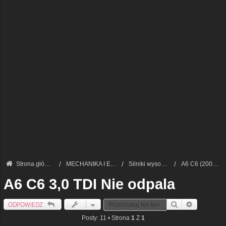
Strona główna
MECHANIKA I ELEKTRONIKA — FORUM TECHNICZNE
Silniki wysokoprężne
A6 C6 (2004-2011)
A6 C6 3,0 TDI Nie odpala
ODPOWIEDZ
Szukaj
Wyszukiwan
Posty: 11 • Strona
1
Z
1