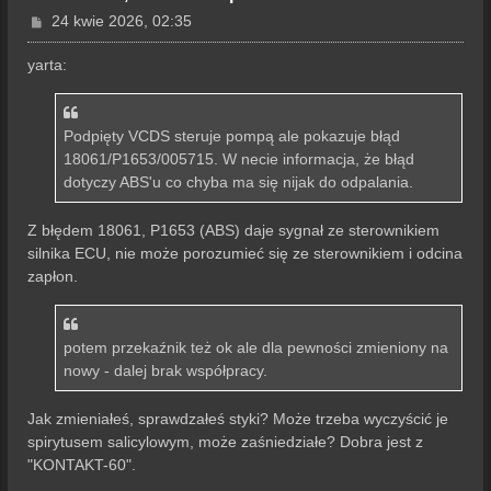
P
24 kwie 2026, 02:35
o
s
yarta:
t
Podpięty VCDS steruje pompą ale pokazuje błąd
18061/P1653/005715. W necie informacja, że błąd
dotyczy ABS'u co chyba ma się nijak do odpalania.
Z błędem 18061, P1653 (ABS) daje sygnał ze sterownikiem
silnika ECU, nie może porozumieć się ze sterownikiem i odcina
zapłon.
potem przekaźnik też ok ale dla pewności zmieniony na
nowy - dalej brak współpracy.
Jak zmieniałeś, sprawdzałeś styki? Może trzeba wyczyścić je
spirytusem salicylowym, może zaśniedziałe? Dobra jest z
"KONTAKT-60".