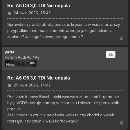
Re: A6 C6 3,0 TDI Nie odpala
P
24 kwie 2026, 15:42
o
s
Sprawdź,czy widzi obroty podczas kręcenia w vcdsie oraz czy
t
przypadkiem nie masz zamontowanego jakiegoś odcięcia
zapłonu? Jakiegoś zewnętrznego immo ?
N
a
g
yarta
ó
r
Forum Audi A6 / A7
ę
Re: A6 C6 3,0 TDI Nie odpala
P
29 kwie 2026, 14:47
o
s
Przekaźnik nowy Bosch, styki wyczyszczone choć brudne nie
t
były. VCDS steruje pompą w zbiorniku i słyszę, że przekaźnik
pracuje.
Jeśli chodzi o czujnik położenia wału to czy chodzi o wałek
rozrządu czy czujnik wału korbowego?
N
a