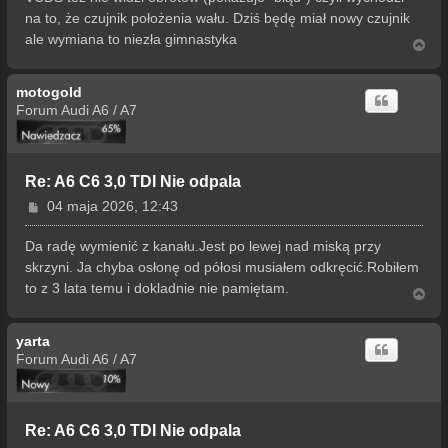
na to, że czujnik położenia wału. Dziś będę miał nowy czujnik
ale wymiana to niezła gimnastyka
N
a
g
motogold
ó
r
Forum Audi A6 / A7
ę
Re: A6 C6 3,0 TDI Nie odpala
P
04 maja 2026, 12:43
o
s
Da radę wymienić z kanału.Jest po lewej nad miską przy
t
skrzyni. Ja chyba osłonę od półosi musiałem odkręcić.Robiłem
to z 3 lata temu i dokladnie nie pamiętam.
N
a
g
yarta
ó
r
Forum Audi A6 / A7
ę
Re: A6 C6 3,0 TDI Nie odpala