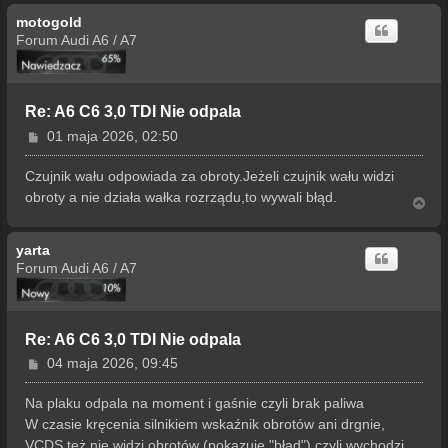
g
motogold
ó
r
Forum Audi A6 / A7
ę
Re: A6 C6 3,0 TDI Nie odpala
P
01 maja 2026, 02:50
o
s
Czujnik wału odpowiada za obroty.Jeżeli czujnik wału widzi
t
obroty a nie działa wałka rozrządu,to wywali błąd.
N
a
g
yarta
ó
r
Forum Audi A6 / A7
ę
Re: A6 C6 3,0 TDI Nie odpala
P
04 maja 2026, 09:45
o
s
Na plaku odpala na moment i gaśnie czyli brak paliwa
t
W czasie kręcenia silnikiem wskaźnik obrotów ani drgnie,
VCDS też nie widzi obrotów (pokazuje "błąd") czyli wychodzi