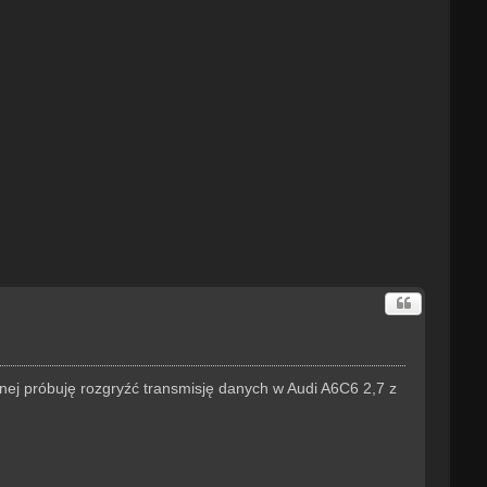
ó
r
ę
nej próbuję rozgryźć transmisję danych w Audi A6C6 2,7 z