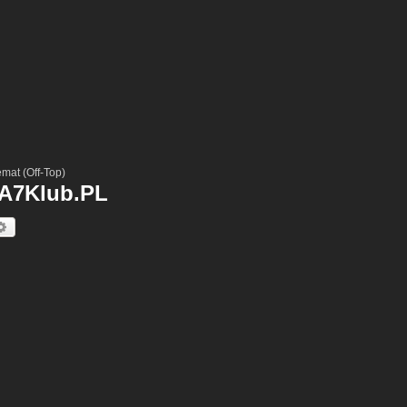
emat (Off-Top)
/ A7Klub.PL
kaj
Wyszukiwanie Zaawansowane