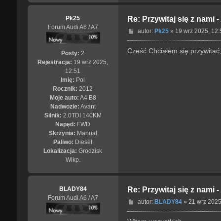
Pk25
Re: Przywitaj się z nami 
Forum Audi A6 / A7
P
autor:
Pk25
»
19 wrz 2025, 12:
o
s
Cześć Chciałem się przywitać,
Posty:
2
t
Rejestracja:
19 wrz 2025,
12:51
Imię:
Pol
Rocznik:
2012
Moje auto:
A4 B8
Nadwozie:
Avant
Silnik:
2.0TDI 140KM
Napęd:
FWD
Skrzynia:
Manual
Paliwo:
Diesel
Lokalizacja:
Grodzisk
Wlkp.
BLADY84
Re: Przywitaj się z nami 
Forum Audi A6 / A7
P
autor:
BLADY84
»
21 wrz 2025
o
s