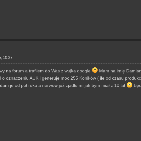
, 10:27
y na forum a trafiłem do Was z wujka google
Mam na imię Damian c
I o oznaczeniu AUK i generuje moc 255 Koników ( ile od czasu produkc
dam je od pół roku a nerwów już zjadło mi jak bym miał z 10 lat
Będ