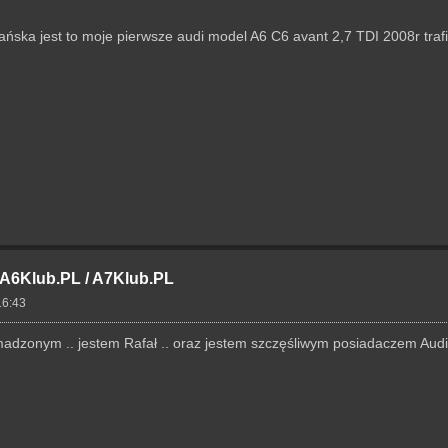
ska jest to moje pierwsze audi model A6 C6 avant 2,7 TDI 2008r traf
- A6Klub.PL / A7Klub.PL
16:43
dzonym .. jestem Rafał .. oraz jestem szczęśliwym posiadaczem Audi 