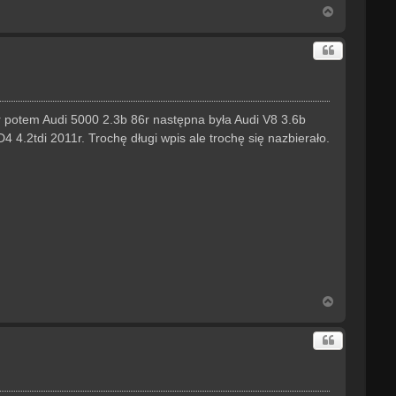
N
a
g
ó
r
ę
 potem Audi 5000 2.3b 86r następna była Audi V8 3.6b
4 4.2tdi 2011r. Trochę długi wpis ale trochę się nazbierało.
N
a
g
ó
r
ę