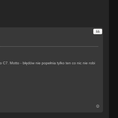
C7. Motto - błędów nie popełnia tylko ten co nic nie robi
N
a
g