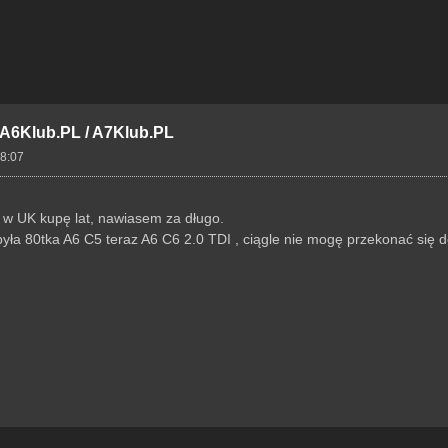
- A6Klub.PL / A7Klub.PL
18:07
 w UK kupę lat, nawiasem za długo.
ła 80tka A6 C5 teraz A6 C6 2.0 TDI , ciągle nie mogę przekonać się do 