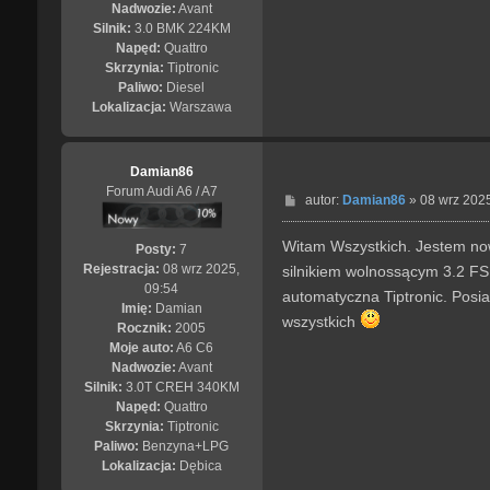
Nadwozie:
Avant
Silnik:
3.0 BMK 224KM
Napęd:
Quattro
Skrzynia:
Tiptronic
Paliwo:
Diesel
Lokalizacja:
Warszawa
Damian86
Forum Audi A6 / A7
P
autor:
Damian86
»
08 wrz 2025
o
s
Witam Wszystkich. Jestem now
Posty:
7
t
Rejestracja:
08 wrz 2025,
silnikiem wolnossącym 3.2 FS
09:54
automatyczna Tiptronic. Posia
Imię:
Damian
wszystkich
Rocznik:
2005
Moje auto:
A6 C6
Nadwozie:
Avant
Silnik:
3.0T CREH 340KM
Napęd:
Quattro
Skrzynia:
Tiptronic
Paliwo:
Benzyna+LPG
Lokalizacja:
Dębica