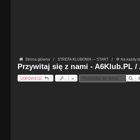
Strona główna
STREFA KLUBOWA — START
💬 Na każdy t
Przywitaj się z nami - A6Klub.PL 
ODPOWIEDZ
Szu