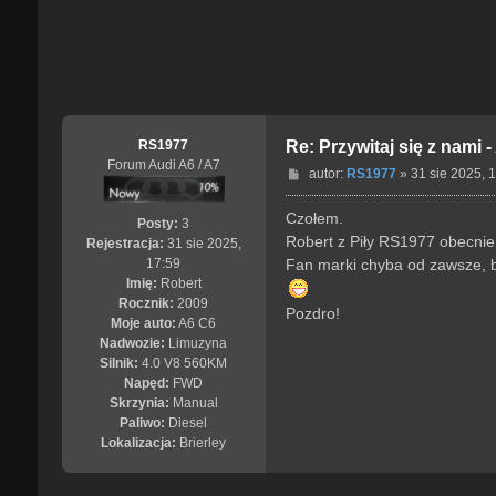
RS1977
Re: Przywitaj się z nami 
Forum Audi A6 / A7
P
autor:
RS1977
»
31 sie 2025, 
o
s
Czołem.
Posty:
3
t
Robert z Piły RS1977 obecnie
Rejestracja:
31 sie 2025,
Fan marki chyba od zawsze, by
17:59
Imię:
Robert
Rocznik:
2009
Pozdro!
Moje auto:
A6 C6
Nadwozie:
Limuzyna
Silnik:
4.0 V8 560KM
Napęd:
FWD
Skrzynia:
Manual
Paliwo:
Diesel
Lokalizacja:
Brierley