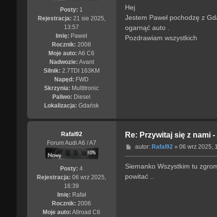
s
Hej
Posty:
1
t
Jestem Paweł pochodzę z Gdań
Rejestracja:
21 sie 2025,
ogarnąć auto .
13:57
Imię:
Paweł
Pozdrawiam wszystkich
Rocznik:
2008
Moje auto:
A6 C6
Nadwozie:
Avant
Silnik:
2.7TDI 163KM
Napęd:
FWD
Skrzynia:
Multitronic
Paliwo:
Diesel
Lokalizacja:
Gdańsk
Rafal92
Re: Przywitaj się z nami 
Forum Audi A6 / A7
P
autor:
Rafal92
»
06 wrz 2025, 
o
s
Siemanko Wszystkim tu zgroma
Posty:
4
t
powitać ..
Rejestracja:
06 wrz 2025,
16:39
Imię:
Rafał
Rocznik:
2006
Moje auto:
Allroad C6