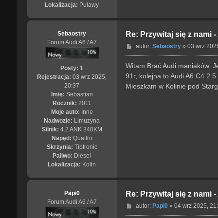
Lokalizacja:
Puławy
Sebaostry
Re: Przywitaj się z nami 
Forum Audi A6 / A7
P
autor:
Sebaostry
»
03 wrz 202
o
s
Witam Brać Audi maniaków. Je
Posty:
1
t
91r, kolejna to Audi A6 C4 2.5
Rejestracja:
03 wrz 2025,
Mieszkam w Kolinie pod Starg
20:37
Imię:
Sebastian
Rocznik:
2011
Moje auto:
Inne
Nadwozie:
Limuzyna
Silnik:
4.2 ANK 340KM
Napęd:
Quattro
Skrzynia:
Tiptronic
Paliwo:
Diesel
Lokalizacja:
Kolin
Papi0
Re: Przywitaj się z nami 
Forum Audi A6 / A7
P
autor:
Papi0
»
04 wrz 2025, 21
o