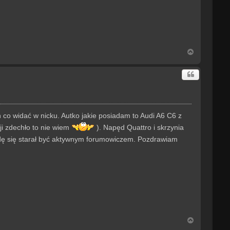
N
a
g
ó
r
ę
o widać w nicku. Autko jakie posiadam to Audi A6 C6 z
ji zdechło to nie wiem
). Napęd Quattro i skrzynia
ę się starał być aktywnym forumowiczem. Pozdrawiam
N
a