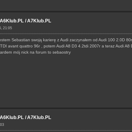
- A6Klub.PL / A7Klub.PL
5, 21:05
stem Sebastian swoją karierę z Audi zaczynałem od Audi 100 2.0D 80r
 TDI avant quattro 96r , potem Audi A8 D3 4.2tdi 2007r a teraz Audi A8 D
ardem mój nick na forum to sebaostry
- A6Klub.PL / A7Klub.PL
:03