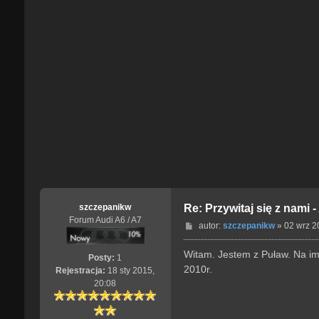
szczepanikw
Re: Przywitaj się z nami 
Forum Audi A6 / A7
P
autor:
szczepanikw
»
02 wrz 2
o
s
Witam. Jestem z Puław. Na im
Posty:
1
t
2010r.
Rejestracja:
18 sty 2015,
20:08