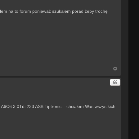
iłem na to forum ponieważ szukałem porad żeby trochę
N
a
g
ó
r
ę
A6C6 3.0Tdi 233 ASB Tiptronic .. chciałem Was wszystkich