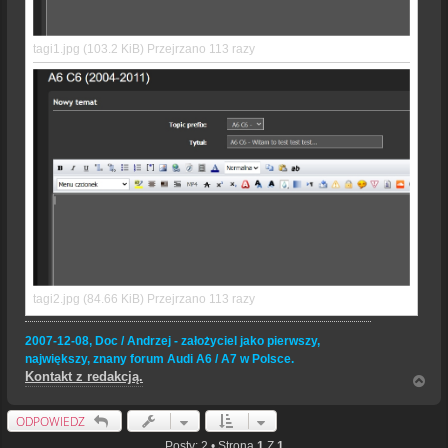
tagi1.jpg (103.2 KiB) Przejrzano 113 razy
tagi2.jpg (84.66 KiB) Przejrzano 113 razy
2007-12-08, Doc / Andrzej - założyciel jako pierwszy,
największy, znany forum Audi A6 / A7 w Polsce.
Kontakt z redakcją.
N
a
g
ODPOWIEDZ
ó
r
Posty: 2 • Strona
1
Z
1