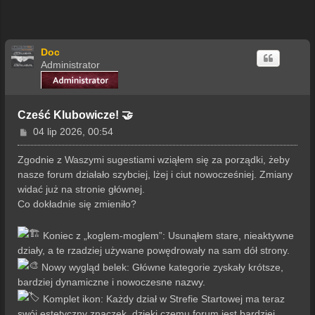
Doc
Administrator
Cześć Klubowicze! 🤝
P
04 lip 2026, 00:54
o
s
Zgodnie z Waszymi sugestiami wziąłem się za porządki, żeby
t
nasze forum działało szybciej, lżej i ciut nowocześniej. Zmiany
widać już na stronie głównej.
Co dokładnie się zmieniło?
Koniec z „koglem-moglem”: Usunąłem stare, nieaktywne
działy, a te rzadziej używane powędrowały na sam dół strony.
Nowy wygląd belek: Główne kategorie zyskały krótsze,
bardziej dynamiczne i nowoczesne nazwy.
Komplet ikon: Każdy dział w Strefie Startowej ma teraz
swój estetyczny znaczek, dzięki czemu forum jest bardziej