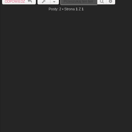
ODPOWIEDZ
Szukaj
Wyszukiwan
Posty: 2 • Strona
1
Z
1