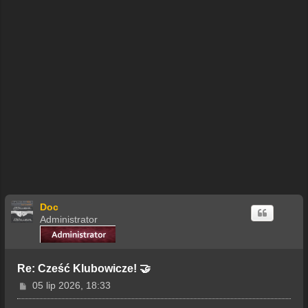
Doc
Administrator
Re: Cześć Klubowicze! 🤝
P
05 lip 2026, 18:33
o