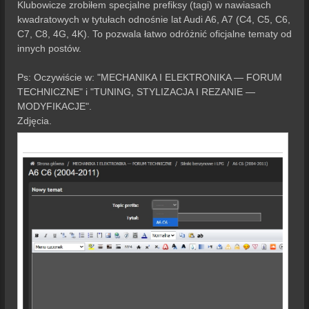
s
Klubowicze zrobiłem specjalne prefiksy (tagi) w nawiasach
t
kwadratowych w tytułach odnośnie lat Audi A6, A7 (C4, C5, C6,
C7, C8, 4G, 4K). To pozwala łatwo odróżnić oficjalne tematy od
innych postów.
Ps: Oczywiście w: "MECHANIKA I ELEKTRONIKA — FORUM
TECHNICZNE" i "TUNING, STYLIZACJA I REZANIE —
MODYFIKACJE".
Zdjęcia.
ZAŁĄCZNIKI