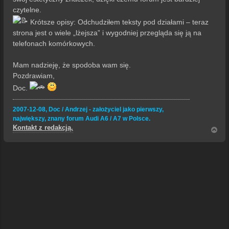
czytelne.
Krótsze opisy: Odchudziłem teksty pod działami – teraz
strona jest o wiele „lżejsza” i wygodniej przegląda się ją na
telefonach komórkowych.
Mam nadzieję, że spodoba wam się.
Pozdrawiam,
Doc.
2007-12-08, Doc / Andrzej - założyciel jako pierwszy,
największy, znany forum Audi A6 / A7 w Polsce.
Kontakt z redakcją.
N
a
g
ó
r
ę