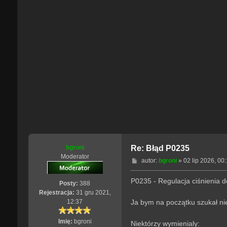
bgroni
Re: Błąd P0235
Moderator
P
autor:
bgroni
»
02 lip 2026, 00
o
s
P0235 - Regulacja ciśnienia 
Posty:
388
t
Rejestracja:
31 gru 2021,
Ja bym na początku szukał ni
12:37
Imię:
bgroni
Niektórzy wymienialy: