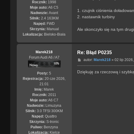
Rocznik:
1998
Moje auto:
A6 C5
1. czujnik ciśnienia doładowan
Nadwozie:
Avant
2. nastawnik turbiny
Silnik:
2.4 163KM
Napęd:
FWD
Ale skonczyło się na tym drugi
Skrzynia:
Manual
Lokalizacja:
Bielsko-Biała
Marek218
Re: Błąd P0235
Forum Audi A6 / A7
P
autor:
Marek218
»
02 lip 2026,
o
s
Dziękuję za rzeczową i szybk
Posty:
5
t
Rejestracja:
20 cze 2026,
21:01
Imię:
Marek
Rocznik:
2011
Moje auto:
A6 C7
Nadwozie:
Limuzyna
Silnik:
3.0 TFSI 300KM
Napęd:
Quattro
Skrzynia:
S-tronic
Paliwo:
Benzyna
Lokalizacja:
Kielce