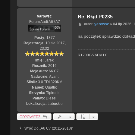
yarowsc
Re: Błąd P0235
Forum Audi A6 / A7
P
autor:
yarowsc
»
04 lip 2026, 
o
s
na początek sprawdzić dokładn
Posty:
1377
t
Rejestracja:
10 sie 2017,
23:32
R1200GS ADV LC
Imię:
Jarek
Rocznik:
2016
Moje auto:
A6 C7
Nadwozie:
Avant
Silnik:
3.0 TDI 320KM
Napęd:
Quattro
Skrzynia:
Tiptronic
Paliwo:
Diesel
Lokalizacja:
Lubuskie
ODPOWIEDZ
Wróć Do „A6 C7 (2011-2018)”