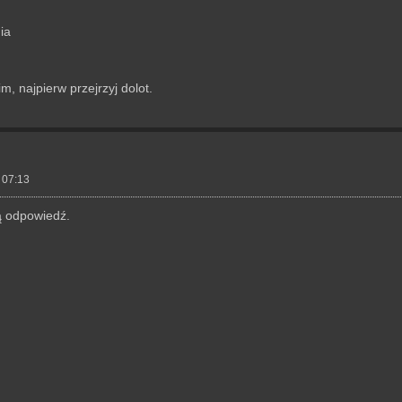
ia
m, najpierw przejrzyj dolot.
 07:13
ą odpowiedź.