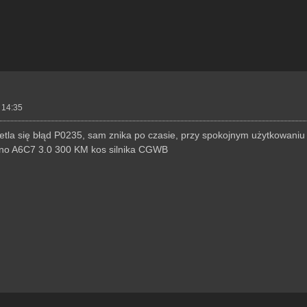
 14:35
etla się błąd P0235, sam znika po czasie, przy spokojnym użytkowani
ówno A6C7 3.0 300 KM kos silnika CGWB