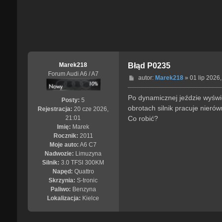
Marek218
Błąd P0235
Forum Audi A6 / A7
P
autor:
Marek218
»
01 lip 2026,
o
s
Po dynamicznej jeździe wyświ
Posty:
5
t
obrotach silnik pracuje nier
Rejestracja:
20 cze 2026,
Co robić?
21:01
Imię:
Marek
Rocznik:
2011
Moje auto:
A6 C7
Nadwozie:
Limuzyna
Silnik:
3.0 TFSI 300KM
Napęd:
Quattro
Skrzynia:
S-tronic
Paliwo:
Benzyna
Lokalizacja:
Kielce