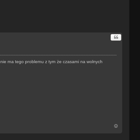
u nie ma tego problemu z tym że czasami na wolnych
N
a
g