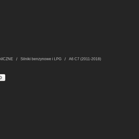
NICZNE
Silniki benzynowe i LPG
A6 C7 (2011-2018)
kaj
Wyszukiwanie Zaawansowane