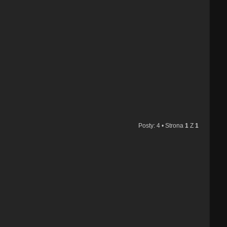
Posty: 4 • Strona
1
Z
1