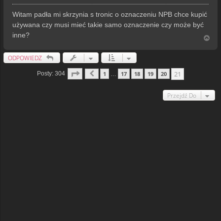
o
s
Witam padła mi skrzynia s tronic o oznaczeniu NPB chce kupić
t
używana czy musi mieć takie samo oznaczenie czy może być
inne?
N
a
g
ODPOWIEDZ
ó
r
Strona
21
Z
21
21
Posty: 304
1
17
18
19
20
…
Poprzednia
ę
Przejdź Do