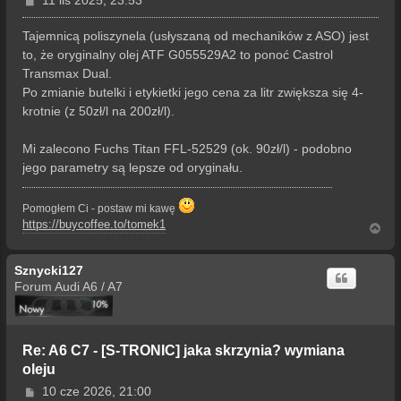
11 lis 2025, 23:53
o
s
Tajemnicą poliszynela (usłyszaną od mechaników z ASO) jest
t
to, że oryginalny olej ATF G055529A2 to ponoć Castrol
Transmax Dual.
Po zmianie butelki i etykietki jego cena za litr zwiększa się 4-
krotnie (z 50zł/l na 200zł/l).
Mi zalecono Fuchs Titan FFL-52529 (ok. 90zł/l) - podobno
jego parametry są lepsze od oryginału.
Pomogłem Ci - postaw mi kawę
https://buycoffee.to/tomek1
N
a
g
Sznycki127
ó
r
Forum Audi A6 / A7
ę
Re: A6 C7 - [S-TRONIC] jaka skrzynia? wymiana
oleju
P
10 cze 2026, 21:00