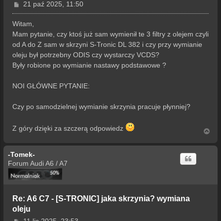
P
21 paź 2025, 11:50
o
s
Witam,
t
Mam pytanie, czy ktoś już sam wymienił te 3 filtry z olejem czyli
od A do Z sam w skrzyni S-Tronic DL 382 i czy przy wymianie
oleju był potrzebny ODIS czy wystarczy VCDS?
Były robione po wymianie nastawy podstawowe ?
NOI GŁÓWNE PYTANIE:
Czy po samodzielnej wymianie skrzynia pracuje płynniej?
Z góry dzięki za szczerą odpowiedz
N
a
g
-Tomek-
ó
r
Forum Audi A6 / A7
ę
Re: A6 C7 - [S-TRONIC] jaka skrzynia? wymiana
oleju
P