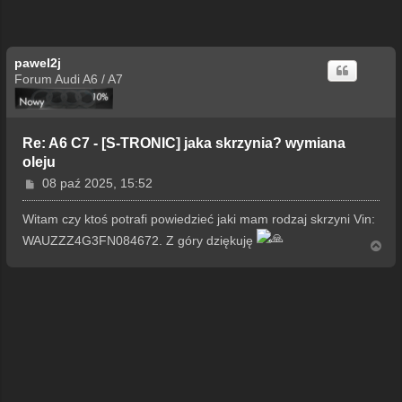
pawel2j
Forum Audi A6 / A7
Re: A6 C7 - [S-TRONIC] jaka skrzynia? wymiana
oleju
P
08 paź 2025, 15:52
o
s
Witam czy ktoś potrafi powiedzieć jaki mam rodzaj skrzyni Vin:
t
WAUZZZ4G3FN084672. Z góry dziękuję
N
a
g
ó
r
ę