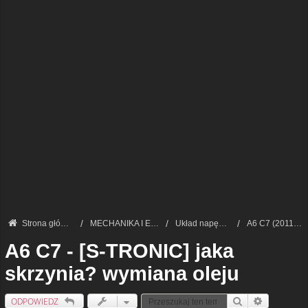
Strona główna
MECHANIKA I ELEKTRONIKA — FORUM TECHNICZNE
Układ napędowy i skrzynie biegów
A6 C7 (2011-2018)
A6 C7 - [S-TRONIC] jaka
skrzynia? wymiana oleju
ODPOWIEDZ
Szukaj
Wyszukiwan