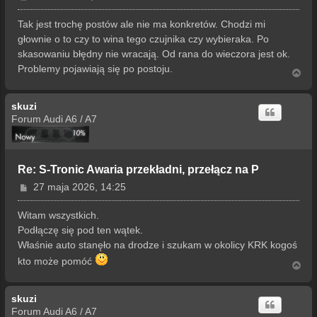
o
s
Tak jest trochę postów ale nie ma konkretów. Chodzi mi
t
głownie o to czy to wina tego czujnika czy wybieraka. Po
skasowaniu błędny nie wracają. Od rana do wieczora jest ok.
Problemy pojawiają się po postoju.
N
a
g
skuzi
ó
r
Forum Audi A6 / A7
ę
Re: S-Tronic Awaria przekładni, przełącz na P
P
27 maja 2026, 14:25
o
s
Witam wszystkich.
t
Podłączę się pod ten wątek.
Właśnie auto stanęło na drodze i szukam w okolicy KRK kogoś
kto może pomóć
N
a
g
skuzi
ó
r
Forum Audi A6 / A7