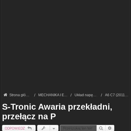
Strona główna
MECHANIKA I ELEKTRONIKA — FORUM TECHNICZNE
Układ napędowy i skrzynie biegów
A6 C7 (2011-2018)
S-Tronic Awaria przekładni,
przełącz na P
ODPOWIEDZ
Szukaj
Wyszukiwan