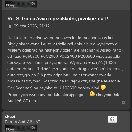
ę
Re: S-Tronic Awaria przekładni, przełącz na P
P
09 cze 2026, 21:12
o
s
No i tak: auto odstawione na lawecie do mechanika w krk.
t
Błędy skasowane i auto jeżdziło pół dnia nic nie wyskoczyło.
Miałem odebrać na następny dzień ale mechanik wsiadł rano i
od razu P060700 P0C2900 P0C2A00 P280500 więc zapadła
decyzja o wymianie pozycjonera. Wymiana + część (1800)
auto odebrane. 1 dzień jeżdżone i na drugi dzień krótka trasa,
auto ostygło po 2 h przy odpalaniu na czerwono: Awaria!
proszę zatrzymać i włączyć na P. Błędy cztyane (na telefonie
Car Scanner) na szybko to U 102600 ogólny bład
Propozycja wymiany modułu sterującego ...
skrzynia 0ck
Audi A6 C7 ultra
N
a
g
skuzi
ó
r
Forum Audi A6 / A7
ę