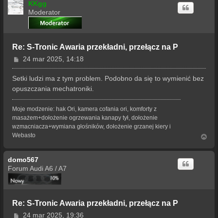
KKgg
Moderator
Re: S-Tronic Awaria przekładni, przełącz na P
P
24 mar 2025, 14:18
o
s
Setki ludzi ma z tym problem. Podobno da się to wymienić bez
t
opuszczania mechatroniki.
Moje modzenie: hak Ori, kamera cofania ori, komforty z
masażem+dołożenie ogrzewania kanapy tył, dołożenie
wzmacniacza+wymiana głośników, dołożenie grzanej kiery i
Webasto
N
a
g
domo567
ó
r
Forum Audi A6 / A7
ę
Re: S-Tronic Awaria przekładni, przełącz na P
P
24 mar 2025, 19:36