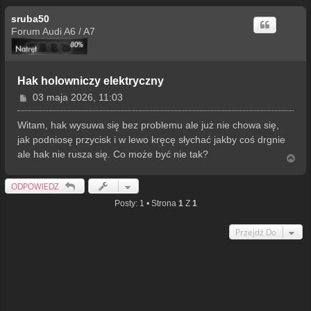
sruba50
Forum Audi A6 / A7
Hak holowniczy elektryczny
P
03 maja 2026, 11:03
o
s
Witam, hak wysuwa się bez problemu ale już nie chowa się,
t
jak podniosę przycisk i w lewo kręcę słychać jakby coś drgnie
ale hak nie rusza się. Co może być nie tak?
N
a
g
ODPOWIEDZ
ó
r
Posty: 1 • Strona
1
Z
1
ę
Przejdź Do