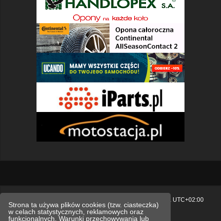
Strona główna
Usuń ciasteczka witryny
Strefa czasowa
UTC+02:00
Strona ta używa plików cookies (tzw. ciasteczka)
w celach statystycznych, reklamowych oraz
Polityka prywatności.
funkcjonalnych. Warunki przechowywania lub