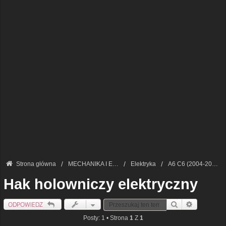
Strona główna
MECHANIKA I ELEKTRONIKA — FORUM TECHNICZNE
Elektryka
A6 C6 (2004-2011)
Hak holowniczy elektryczny
ODPOWIEDZ
Szukaj
Wyszukiwan
Posty: 1 • Strona
1
Z
1