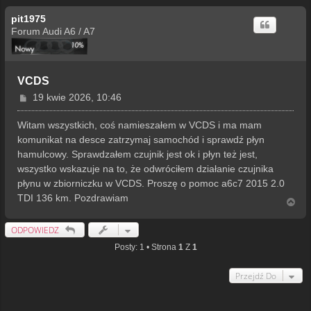
pit1975
Forum Audi A6 / A7
VCDS
P
19 kwie 2026, 10:46
o
s
Witam wszystkich, coś namieszałem w VCDS i ma mam
t
komunikat na desce zatrzymaj samochód i sprawdź płyn
hamulcowy. Sprawdzałem czujnik jest ok i płyn też jest,
wszystko wskazuje na to, że odwróciłem działanie czujnika
płynu w zbiorniczku w VCDS. Proszę o pomoc a6c7 2015 2.0
TDI 136 km. Pozdrawiam
N
a
g
ODPOWIEDZ
ó
r
Posty: 1 • Strona
1
Z
1
ę
Przejdź Do