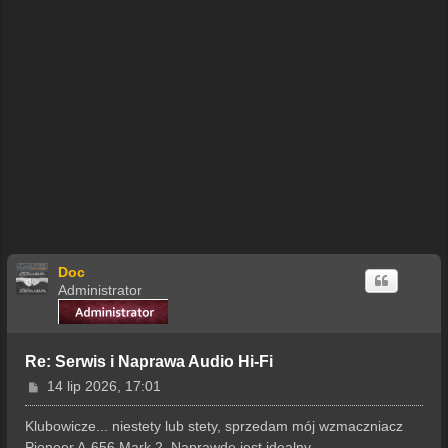
Doc
Administrator
Re: Serwis i Naprawa Audio Hi-Fi
P
14 lip 2026, 17:01
o
s
Klubowicze... niestety lub stety, sprzedam mój wzmaczniacz
t
Pioneer A-656 Mark 2. Naprawdę jest idealny.