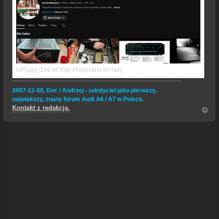
HIFI.jpg (166.46 KiB) Przejrzano 80 razy
2007-12-08, Doc / Andrzej - założyciel jako pierwszy,
największy, znany forum Audi A6 / A7 w Polsce.
Kontakt z redakcją.
N
a
g
ó
r
ę