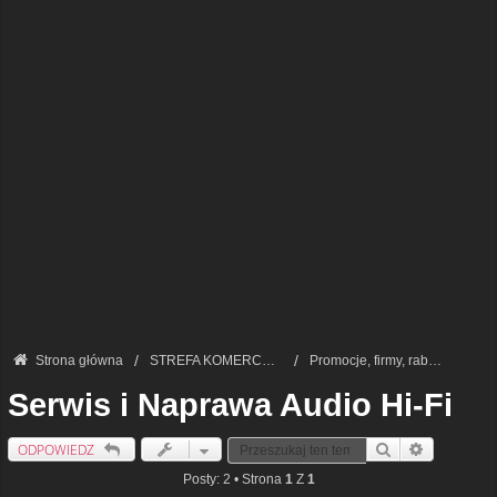
Strona główna
STREFA KOMERCYJNA — REKLAMY I USŁUGI
Promocje, firmy, rabaty, sprzedaże.
Serwis i Naprawa Audio Hi-Fi
ODPOWIEDZ
Szukaj
Wyszukiwan
Posty: 2 • Strona
1
Z
1