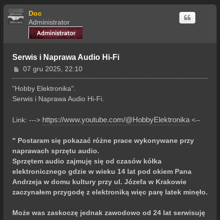
Doc
Administrator
Serwis i Naprawa Audio Hi-Fi
P
07 gru 2025, 22:10
o
s
"Hobby Elektronika".
t
Serwis i Naprawa Audio Hi-Fi.
https://www.youtube.com/@HobbyElektronika
Link: --->
<--
" Postaram się pokazać różne prace wykonywane przy
naprawach sprzętu audio.
Sprzętem audio zajmuję się od czasów kółka
elektronicznego gdzie w wieku 14 lat pod okiem Pana
Andrzeja w domu kultury przy ul. Józefa w Krakowie
zaczynałem przygodę z elektroniką więc parę latek minęło.
Może was zaskoczę jednak zawodowo od 24 lat serwisuję