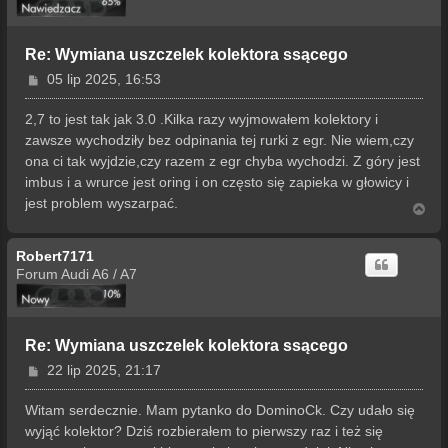
Re: Wymiana uszczelek kolektora ssącego
P
05 lip 2025, 16:53
o
s
2,7 to jest tak jak 3.0 .Kilka razy wyjmowałem kolektory i
t
zawsze wychodziły bez odpinania tej rurki z egr. Nie wiem,czy
ona ci tak wyjdzie,czy razem z egr chyba wychodzi. Z góry jest
imbus i a wrurce jest oring i on często się zapieka w głowicy i
jest problem wyszarpać.
N
a
g
Robert7171
ó
r
Forum Audi A6 / A7
ę
Re: Wymiana uszczelek kolektora ssącego
P
22 lip 2025, 21:17
o
s
Witam serdecznie. Mam pytanko do DominoCk. Czy udało się
t
wyjąć kolektor? Dziś rozbierałem to pierwszy raz i też się