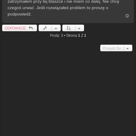
zatrzymałem przy tej blaszce i nie miem co dalej. Nie chcę
czegoś urwać. Jeśli rozwiązałeś problem to proszę o
podpowiedź.
N
a
g
ODPOWIEDZ
ó
r
Posty: 3 • Strona
1
Z
1
ę
Przejdź Do