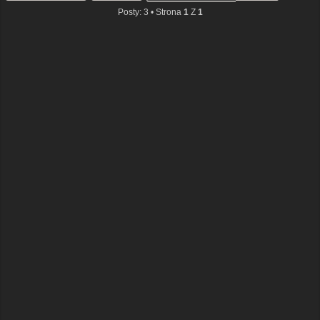
Posty: 3 • Strona
1
Z
1