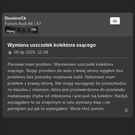
DominoCk
Forum Audi A6 / A7
Wymiana uszczelek kolektora ssącego
P
05 lip 2025, 11:09
o
s
Panowie mam problem. Wymieniam uszczelki kolektora
t
ssącego. Stojąc przodem do auta z lewej strony wyjąłem bez
problemu bez potrzeby rozpinanie kabli. Natomiast mam
problem z prawą stroną. Nie mogę wyciągnąć bo przeszkadza
mi blaszka z otworem, która jest przytwierdzona do przewodu
metalowego chyba od chłodzenia i jest pod nią kolektor. Kiedyś
wyciągałem to ze znajomym w celu wymiany klap i nie
pamiętam już jak to wytargałem. Może ktoś pomóc.
N
a
g
ó
r
ę