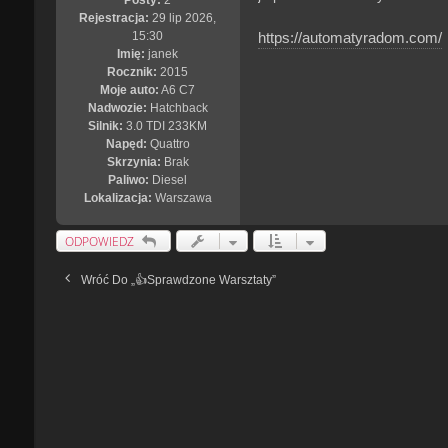
Posty:
2
t
Rejestracja:
29 lip 2026,
https://automatyradom.com/
15:30
Imię:
janek
Rocznik:
2015
Moje auto:
A6 C7
Nadwozie:
Hatchback
Silnik:
3.0 TDI 233KM
Napęd:
Quattro
Skrzynia:
Brak
Paliwo:
Diesel
Lokalizacja:
Warszawa
ODPOWIEDZ
Wróć Do „👍Sprawdzone Warsztaty”