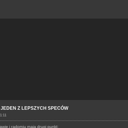
- JEDEN Z LEPSZYCH SPECÓW
11:11
awie i radomiu mają drugi punkt: