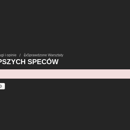
ugi i opinie
👍Sprawdzone Warsztaty
EPSZYCH SPECÓW
kaj
Wyszukiwanie Zaawansowane