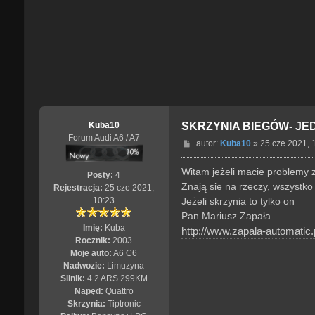
Kuba10
SKRZYNIA BIEGÓW- JE
Forum Audi A6 / A7
P
autor:
Kuba10
»
25 cze 2021, 
o
s
Witam jeżeli macie problemy
Posty:
4
t
Znają sie na rzeczy, wszystko
Rejestracja:
25 cze 2021,
Jeżeli skrzynia to tylko on
10:23
Pan Mariusz Zapała
Imię:
Kuba
http://www.zapala-automatic.p
Rocznik:
2003
Moje auto:
A6 C6
Nadwozie:
Limuzyna
Silnik:
4.2 ARS 299KM
Napęd:
Quattro
Skrzynia:
Tiptronic