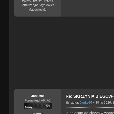
Paliwo:
Benzyna+LPG
Lokalizacja:
Szydłowiec
Mazowieckie
Janko90
Re: SKRZYNIA BIEGÓW
Forum Audi A6 / A7
P
autor:
Janko90
»
30 lip 2026, 
o
s
ja polecam do skrzyń w warsz