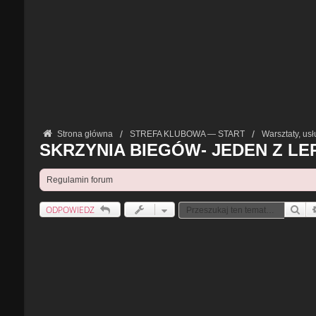
Strona główna
STREFA KLUBOWA — START
Warsztaty, usł
SKRZYNIA BIEGÓW- JEDEN Z L
Regulamin forum
ODPOWIEDZ
Szu