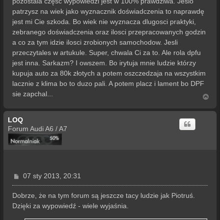
pozostala część wypowiedzi jest w 100% prawdziwa. Jeslo
patrzysz na wiek jako wyznacznik doświadczenia to naprawdę
jest mi Cie szkoda. Bo wiek nie wyznacza dlugosci praktyki,
zebranego doświadczenia oraz ilosci przepracowanych godzin
a co za tym idzie ilosci zrobionych samochodow. Jesli
przeczytales w artukule. Super, chwala Ci za to. Ale rola dpfu
jest inna. Sarkazm? I owszem. Bo irytuja mnie ludzie którzy
kupuja auto za 80k złotych a potem oszczedzaja na wszystkim
lacznie z klima bo to duzo pali. A potem placz i lament bo DPF
sie zapchal...
N
a
g
LOQ
ó
r
Forum Audi A6 / A7
ę
P
07 sty 2013, 20:31
o
s
Dobrze, że na tym forum są jeszcze tacy ludzie jak Piotruś.
t
Dzięki za wypowiedź - wiele wyjaśnia.