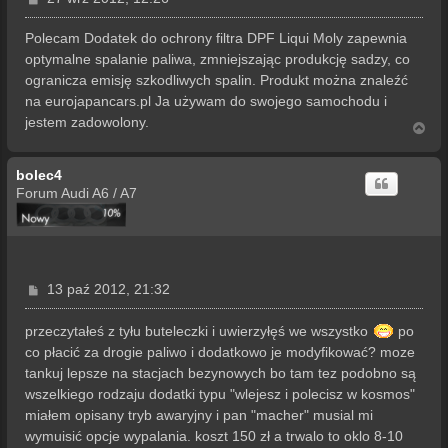
o
s
Polecam Dodatek do ochrony filtra DPF Liqui Moly zapewnia
t
optymalne spalanie paliwa, zmniejszając produkcję sadzy, co
ogranicza emisję szkodliwych spalin. Produkt można znaleźć
na eurojapancars.pl Ja używam do swojego samochodu i
jestem zadowolony.
N
a
g
bolec4
ó
r
Forum Audi A6 / A7
ę
P
13 paź 2012, 21:32
o
s
przeczytałeś z tyłu buteleczki i uwierzyłęś we wszystko
po
t
co płacić za drogie paliwo i dodatkowo je modyfikować? moze
tankuj lepsze na stacjach bezynowych bo tam tez podobno są
wszelkiego rodzaju dodatki typu "wlejesz i polecisz w kosmos"
miałem opisany tryb awaryjny i pan "macher" musial mi
wymuisić opcje wypalania. koszt 150 zł a trwalo to oklo 8-10