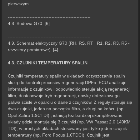
pierwszym.
-----------------------------------------------------
4.8. Budowa G70. [6]
-----------------------------------------------------
4.9. Schemat elektryczny G70 (RH, RS, RT , R1, R2, R3, R5 -
rezystory pomiarowe). [4]
4.3. CZUJNIKI TEMPERATURY SPALIN
Czujniki temperatury spalin w układach oczyszczania spalin
służą do kontroli procesów regeneracji DPFa. ECU analizuje
informacje z czujników i odpowiednio steruje akcją regeneracji
filtra, dostosowuje tryb regeneracji, dawkę dotryskowego
paliwa ściśle w oparciu o dane z czujników. Z reguły stosuję się
dwa czujniki, jeden na początku filtra, a drugi na końcu (np.
Opel Zafira 1.9CTDI) , istnieją też bardziej skomplikowane
układy gdzie montuje się 3 czujniki (np. VW Passat 2.0 140KM
TDI), w prostych układach stosowany jest tylko jeden czujnik
temperatury (np. Ford Focus 1.6TDCI). Czujnik jest