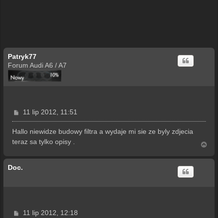
Patryk77
Forum Audi A6 / A7
P
11 lip 2012, 11:51
o
s
Hallo niewidze budowy filtra a wydaje mi sie ze byly zdjecia
t
teraz sa tylko opisy .
N
a
g
Doc.
ó
r
ę
P
11 lip 2012, 12:18