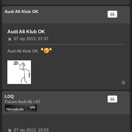
a
g
Audi A6 Klub OK
ó
r
ę
Audi A6 Klub OK
P
07 sty 2013, 07:37
o
s
Audi A6 Klub OK.
t
N
a
g
LOQ
ó
r
Forum Audi A6 / A7
ę
P
07 sty 2013, 10:53