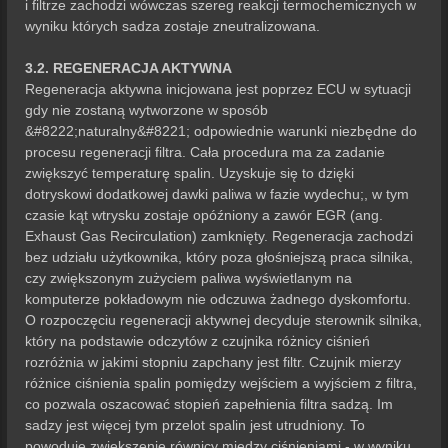
i filtrze zachodzi wówczas szereg reakcji termochemicznych w
wyniku których sadza zostaje zneutralizowana.
3.2. REGENERACJA AKTYWNA
Regeneracja aktywna inicjowana jest poprzez ECU w sytuacji
gdy nie zostaną wytworzone w sposób
&#8222;naturalny&#8221; odpowiednie warunki niezbędne do
procesu regeneracji filtra. Cała procedura ma za zadanie
zwiększyć temperaturę spalin. Uzyskuje się to dzięki
dotryskowi dodatkowej dawki paliwa w fazie wydechu;, w tym
czasie kąt wtrysku zostaje opóźniony a zawór EGR (ang.
Exhaust Gas Recirculation) zamknięty. Regeneracja zachodzi
bez udziału użytkownika, który poza głośniejszą praca silnika,
czy zwiększonym zużyciem paliwa wyświetlanym na
komputerze pokładowym nie odczuwa żadnego dyskomfortu.
O rozpoczęciu regeneracji aktywnej decyduje sterownik silnika,
który na podstawie odczytów z czujnika różnicy ciśnień
rozróżnia w jakimi stopniu zapchany jest filtr. Czujnik mierzy
różnice ciśnienia spalin pomiędzy wejściem a wyjściem z filtra,
co pozwala oszacować stopień zapełnienia filtra sadzą. Im
sadzy jest więcej tym przelot spalin jest utrudniony. To
powoduje zwiększenie równicy między ciśnieniami - w wyniku