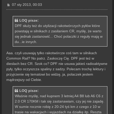
P
07 sty 2013, 00:03
o
s
t
LOQ pisze:
DPF służy też do utylizacji rakotwórczych pyłów które
powstają w silnikach z zasilaniem CR, myślę, że warto
się jednak zastanowić... Choć polaczki z reguły mają w
du...ie innych.
Aaa. czyli usuwają tylko rakotwórcze coś tam w silnikach
Common Rail? No patrz. Zaskoczę Cię. DPF jest też w
dieslach bez CR. Szok co? DPF nie usuwa jakieś radioaktywne
pyły, tylko oczyszcza spaliny z sadzy. Polecam trochę lektury i
przyjrzenie się tematowi bo widzę, ja, polaczek jestem
mądrzejszy od Ciebie.
LOQ pisze:
Właśnie myślę, nad kupnem 3 letniej A4 B8 lub A6 C6 z
2.0 CR 170KM i tak się zastanawiam, czy jej nie zajadę.
W sumie rocznie robię z 20-24 tyś km z czego z 10 w
trasie na wakacjach i wyjazdach na działkę itp. Reszta