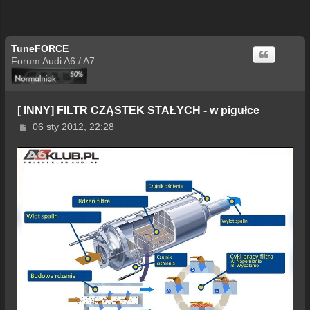
TuneFORCE
Forum Audi A6 / A7
[ INNY] FILTR CZĄSTEK STAŁYCH - w pigułce
P
06 sty 2012, 22:28
o
s
t