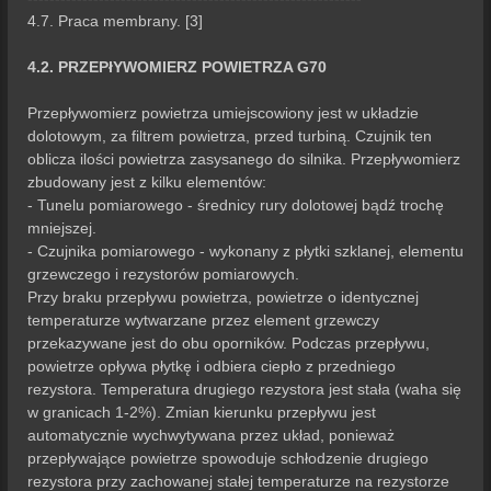
4.7. Praca membrany. [3]
4.2. PRZEPłYWOMIERZ POWIETRZA G70
Przepływomierz powietrza umiejscowiony jest w układzie
dolotowym, za filtrem powietrza, przed turbiną. Czujnik ten
oblicza ilości powietrza zasysanego do silnika. Przepływomierz
zbudowany jest z kilku elementów:
- Tunelu pomiarowego - średnicy rury dolotowej bądź trochę
mniejszej.
- Czujnika pomiarowego - wykonany z płytki szklanej, elementu
grzewczego i rezystorów pomiarowych.
Przy braku przepływu powietrza, powietrze o identycznej
temperaturze wytwarzane przez element grzewczy
przekazywane jest do obu oporników. Podczas przepływu,
powietrze opływa płytkę i odbiera ciepło z przedniego
rezystora. Temperatura drugiego rezystora jest stała (waha się
w granicach 1-2%). Zmian kierunku przepływu jest
automatycznie wychwytywana przez układ, ponieważ
przepływające powietrze spowoduje schłodzenie drugiego
rezystora przy zachowanej stałej temperaturze na rezystorze