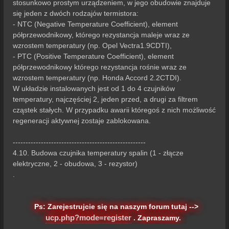
stosunkowo prostym urządzeniem, w jego obudowie znajduje
się jeden z dwóch rodzajów termistora:
- NTC (Negative Temperature Coefficient), element
półprzewodnikowy, którego rezystancja maleje wraz ze
wzrostem temperatury (np. Opel Vectra1.9CDTI),
- PTC (Positive Temperature Coefficient), element
półprzewodnikowy którego rezystancja rośnie wraz ze
wzrostem temperatury (np. Honda Accord 2.2CTDI).
W układzie instalowanych jest od 1 do 4 czujników
temperatury, najczęściej 2, jeden przed, a drugi za filtrem
cząstek stałych. W przypadku awarii któregoś z nich możliwość
regeneracji aktywnej zostaje zablokowana.
----------------------------------------------------
4.10. Budowa czujnika temperatury spalin (1 - złącze
elektryczne, 2 - obudowa, 3 - rezystor)
.
Ps: Zarejestrujcie się na naszym forum tutaj -->
ucp.php?mode=register
. Zapraszamy.