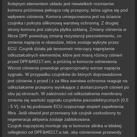
Kolejnym elementem układu jest niewielkich rozmiarów
komora próżniowa pełniąca rolę przepony, która ugina się pod
wpływem ciśnienia. Komora umiejscowiona jest na ściance
czujnika i pokryta silikonową warstwą ochronną. Z drugiej
strony komora jest zakryta płytka szklaną. Zmiany ciśnienia w
filtrze DPF powodują zmianę rezystancji piezoelementu, co
zmienia napięcia w obwodzie, które zostaje wykryte przez
ECU. Czujnik działa jak tensometr mierzący naprężenie
odkształcalnych elementów, które jest miarą różnicy ciśnień
przed DPF&#8217;em, a próżnią w komorze odniesienia.
Wzrost ciśnienia powoduje proporcjonalny wzrost napięcia
sygnału. W przypadku czujników do których doprowadzone
jest ciśnienie z przed i z za filtra warstwa ochronna reaguje na
odkształcenie przepony wynikające z dostarczonych ciśnień po
obu jej stronach. W zależności od odkształcenia membrany
zmienia się wartość sygnału czujników piezoelektrycznych (0,5
- 5 V), na tej podstawie ECU rozpoznaje stopień zapełnienia
filtra. Jeśli obwód jest przerwany lub czujnik uszkodzony to
regeneracja aktywna zostaje zablokowana.
Czujnik najczęściej montuje się w komorze silnika w bliskiej
odległości od DPF&#8217;a tak, aby ciśnieniowe przewody