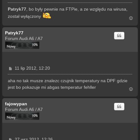
o
s
Patryk77
, bo były pewnie na FTPie, a ze względu na wirusa,
t
został wyłączony
N
a
g
Patryk77
ó
r
Forum Audi A6 / A7
ę
P
11 lip 2012, 12:20
o
s
aha no tak musze znalezc czujnik temperatury na DPF gdzie
t
jest bo pokazuje mi abgas temperatur fehller
N
a
g
fajowypan
ó
r
Forum Audi A6 / A7
ę
P
27 wrz 2012, 12:26