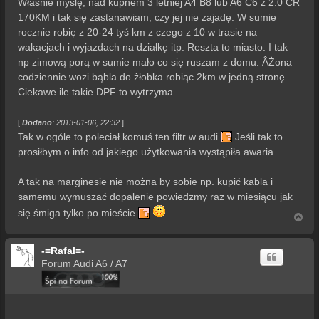
Właśnie myślę, nad kupnem 3 letniej A4 B8 lub A6 C6 z 2.0 CR
170KM i tak się zastanawiam, czy jej nie zajadę. W sumie
rocznie robię z 20-24 tyś km z czego z 10 w trasie na
wakacjach i wyjazdach na działkę itp. Reszta to miasto. I tak
np zimową porą w sumie mało co się ruszam z domu. ÂŻona
codziennie wozi bąbla do żłobka robiąc 2km w jedną stronę.
Ciekawe ile takie DPF to wytrzyma.
[
Dodano
: 2013-01-06, 22:32
]
Tak w ogóle to poleciał komuś ten filtr w audi
Jeśli tak to
prosiłbym o info od jakiego użytkowania wystąpiła awaria.
A tak na marginesie nie można by sobie np. kupić kabla i
samemu wymuszać dopalenie powiedzmy raz w miesiącu jak
się śmiga tylko po mieście
N
a
g
-=Rafal=-
ó
r
Forum Audi A6 / A7
ę