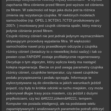
zapchania filtra ciśnienie przed filtrem jest wyższe od ciśnienia
za filtrem. W zależności od tego jaka duża jest ta różnica
zmienia się rezystancja czujnika. W niektórych modelach
samochodów (np. OPEL 1.9CTDI/1.7CTDI produkowany po
2007r. ) montowany jest czujnik ciśnienia spalin, który mierzy
jedynie ciśnienie przed filtrem.
Czujnik różnicy ciśnień nie jest jednak jedynym wyznacznikiem
aktywującym procedurę wypalania filtra. W większości
samochodów nawet przy prawidłowym odczycie z czujnika
różnicy ciśnień (świadczy to o niewielkiej ilości sadzy) i tak co
pewien czas FAP/DPF zostaje profilaktycznie regenerowany.
Decyduje o tym algorytm, który wylicza kiedy ma nastąpić
kolejna regeneracja. Bierze on pod uwagę parametry czujnika
różnicy ciśnień, czujników temperatur, czy nawet czujników
pedału przyspieszenia i pedału sprzęgła. Informacje te
wykorzystywane są do określenia w jakich warunkach jeździł
pojazd, czy były to krótkie odcinki w ruchu miejskim, czy może
pokonywał długie trasy poza miastem, czy jeździł z dużymi
prędkościami, czy też &#8222;żółwim&#8221; tempem.
Komputer nie posiada inteligencji, ale na podstawie wielu
zapamiętywanych i analizowanych parametrów potrafi obliczyć