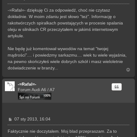
o
s
-=Rafal=- dziękuję Ci za odpowiedź, choć nie czytasz
t
dokładnie. W moim zdaniu jest słowo "też". Informację o
rakotwórczych spiralkach powstających w procesie spalania
oleju w silnikach CR przeczytałem w jakimś internetowym
artykule.
Nie będę już komentował wywodów na temat "twojej
mądrości".... i powiedzmy sarkazmu.... wiek tu wiele wyjaśnia,
na pewno skończyłeś wiele dobrych szkół i masz wieloletnie
doświadczenie w branży...
N
a
g
-=Rafal=-
ó
r
Forum Audi A6 / A7
ę
P
07 sty 2013, 16:04
o
s
Faktycznie nie doczytalem. Moj blad przepraszam. Za to
t