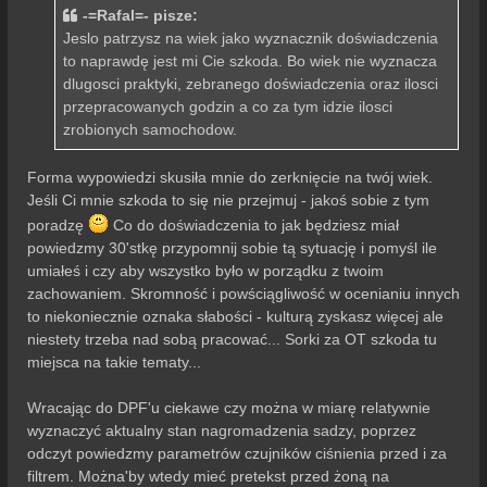
-=Rafal=- pisze:
Jeslo patrzysz na wiek jako wyznacznik doświadczenia
to naprawdę jest mi Cie szkoda. Bo wiek nie wyznacza
dlugosci praktyki, zebranego doświadczenia oraz ilosci
przepracowanych godzin a co za tym idzie ilosci
zrobionych samochodow.
Forma wypowiedzi skusiła mnie do zerknięcie na twój wiek.
Jeśli Ci mnie szkoda to się nie przejmuj - jakoś sobie z tym
poradzę
Co do doświadczenia to jak będziesz miał
powiedzmy 30'stkę przypomnij sobie tą sytuację i pomyśl ile
umiałeś i czy aby wszystko było w porządku z twoim
zachowaniem. Skromność i powściągliwość w ocenianiu innych
to niekoniecznie oznaka słabości - kulturą zyskasz więcej ale
niestety trzeba nad sobą pracować... Sorki za OT szkoda tu
miejsca na takie tematy...
Wracając do DPF'u ciekawe czy można w miarę relatywnie
wyznaczyć aktualny stan nagromadzenia sadzy, poprzez
odczyt powiedzmy parametrów czujników ciśnienia przed i za
filtrem. Można'by wtedy mieć pretekst przed żoną na