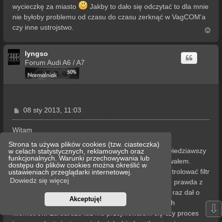
wycieczkę za miasto
Jakby to dało się odczytać to dla mnie
nie byłoby problemu od czasu do czasu zerknąć w VagCOM'a
czy inne ustrojstwo.
N
a
g
lyngso
ó
r
Forum Audi A6 / A7
ę
P
08 sty 2013, 11:03
o
s
Witam
t
Strona ta używa plików cookies (tzw. ciasteczka)
Co prawda A6 mam od niedawna ale szczerze powiedziawszy
w celach statystycznych, reklamowych oraz
funkcjonalnych. Warunki przechowywania lub
nie przejmowałem sie zbytnio DPFem jak go kupowałem.
dostępu do plików cookies można określić w
Tak jak kolega
Piotruś
sugeruje, nie ma sensu kontrolować filtr
ustawieniach przeglądarki internetowej.
Dowiedz się więcej
i stan jego zapełnienia. Poprzednie auto miałem co prawda z
filtrem tzw mokrym FAP z koncernu PSA i pierwszy raz dał o
Akceptuję!
sobie znac dopiero w okolicach 120k przejechanych
⇩
kilometrów. Za bardzo też nie przejmowałem się czy proces