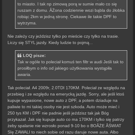
to miasto. I tak np zimową porą w sumie mało co się
ruszam z domu. ÂŻona codziennie wozi bąbla do żłobka
robiąc 2km w jedną stronę. Ciekawe ile takie DPF to
wytrzyma.
Nie zależy czy jeździsz tylko po mieście czy tylko na trasie.
Liczy się STYL jazdy. Kiedy ludzie to pojmą...
LOQ pisze:
Tak w ogóle to poleciał komuś ten filtr w audi Jeśli tak to
prosiłbym o info od jakiego użytkowania wystąpiła
awaria.
Tak poleciał. A4 2009r, 2.0TDI 170KM. Poleciał ze względu na
przebieg i ze względu na emerycką jazdę. Sorry, ale jeśli ktoś
kupuje wypasione, nowe auto z DPF, a potem dziaduje na
paliwie to mi takiej osoby nie jest szkoda. Auto może mieć i
250 tys KM i DPF nie padnie jeśli jeździsz tak jak Bóg
przykazał. Jak się kupuje auto co ma 170KM i tylko się patrzy
żeby spalanie nie wzrosło ponad 9-10 bo o BOÂŻE ÂŚWIAT
SIę ZAWALI to niech sobie od razu daruje nowe auta. Albo