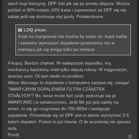
niech kupi benzynę. DPF lubi jak się po prostu depcze. Można
jeździć w 90% miasto 10% trasa i zapewniam że DPF się nie
zabije jeśli się dostosuje styl jazdy. Potwierdzone.
LOQ pisze:
A tak na marginesie nie można by sobie np. kupić kabla
i samemu wymuszać dopalenie powiedzmy raz w
miesiącu jak się śmiga tylko po mieście
A kupuj. Bardzo chętnie. W najlepszym wypadku, my,
mechanicy będziemy mieli tylko więcej roboty. W najgorszym,
stracisz auto. Ot tam wielki mi problem.
Wiesz dlaczego to dopalanie z komputera nazywa się, uwaga!
"AWARYJNYM DOPALENIEM FILTRA CZÂĄSTEK
STAÂŁYCH"? Bo, teraz może być szok, wykonuje się je
AWARYJNIE i w ostateczności. Jeśli filtr już jest zabity na
amen, to się go rozgrzewa do 700-900st i następuje
wypalanie. Przewiduje się że DPF jest w stanie wytrzymać 2-5
takich dopaleń. Potem to już loteria. O ile wcześniej nie zjarasz
auta.
Pozdr.
N