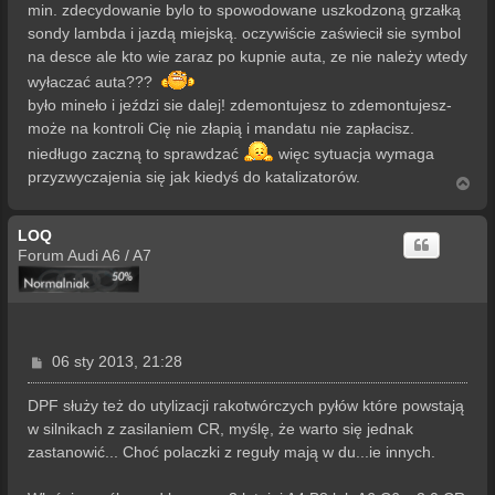
min. zdecydowanie bylo to spowodowane uszkodzoną grzałką
sondy lambda i jazdą miejską. oczywiście zaświecił sie symbol
na desce ale kto wie zaraz po kupnie auta, ze nie należy wtedy
wyłaczać auta???
było mineło i jeździ sie dalej! zdemontujesz to zdemontujesz-
może na kontroli Cię nie złapią i mandatu nie zapłacisz.
niedługo zaczną to sprawdzać
więc sytuacja wymaga
przyzwyczajenia się jak kiedyś do katalizatorów.
N
a
g
LOQ
ó
r
Forum Audi A6 / A7
ę
P
06 sty 2013, 21:28
o
s
DPF służy też do utylizacji rakotwórczych pyłów które powstają
t
w silnikach z zasilaniem CR, myślę, że warto się jednak
zastanowić... Choć polaczki z reguły mają w du...ie innych.