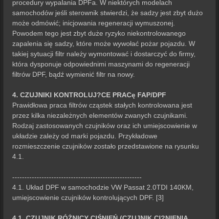
procedury wypalania DPFa. W niektórych modelach
samochodów jeśli sterownik stwierdzi, że sadzy jest zbyt dużo
może odmówić; inicjowania regeneracji wymuszonej.
Powodem tego jest zbyt duże ryzyko niekontrolowanego
zapalenia się sadzy, które może wywołać pożar pojazdu. W
takiej sytuacji filtr należy wymontować i dostarczyć do firmy,
która dysponuje odpowiednimi maszynami do regeneracji
filtrów DPF, bądź wymienić filtr na nowy.
4. CZUJNIKI KONTROLUJ?CE PRACę FAP/DPF
Prawidłowa praca filtrów cząstek stałych kontrolowana jest
przez kilka niezależnych elementów zwanych czujnikami.
Rodzaj zastosowanych czujników oraz ich umiejscowienie w
układzie zależy od marki pojazdu. Przykładowe
rozmieszczenie czujników zostało przedstawione na rysunku
4.1.
-----------------------------------------------------
4.1. Układ DPF w samochodzie VW Passat 2.0TDI 140KM,
umiejscowienie czujników kontrolujących DPF. [3]
4.1. CZUJNIK RÓŻNICY CIŚNIEŃ (CZUJNIK CI?NIENIA