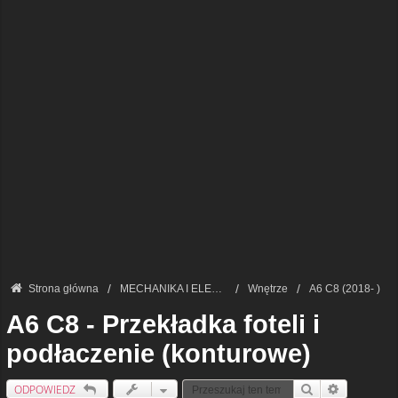
Strona główna
MECHANIKA I ELEKTRONIKA — FORUM TECHNICZNE
Wnętrze
A6 C8 (2018- )
A6 C8 - Przekładka foteli i
podłaczenie (konturowe)
ODPOWIEDZ
Szukaj
Wyszukiwan