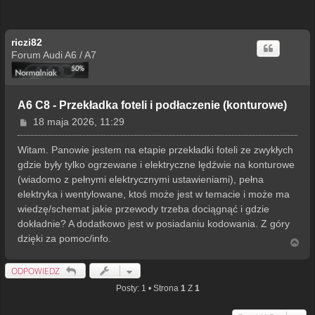
riczi82
Forum Audi A6 / A7
A6 C8 - Przekładka foteli i podłaczenie (konturowe)
P
18 maja 2026, 11:29
o
s
Witam. Panowie jestem na etapie przekładki foteli ze zwykłych
t
gdzie były tylko ogrzewane i elektryczne lędźwie na konturowe
(wiadomo z pełnymi elektrycznymi ustawieniami), pełna
elektryka i wentylowane, ktoś może jest w temacie i może ma
wiedzę/schemat jakie przewody trzeba dociągnąć i gdzie
dokładnie? A dodatkowo jest w posiadaniu kodowania. Z góry
dzięki za pomoc/info.
N
a
g
ODPOWIEDZ
ó
r
Posty: 1 • Strona
1
Z
1
ę