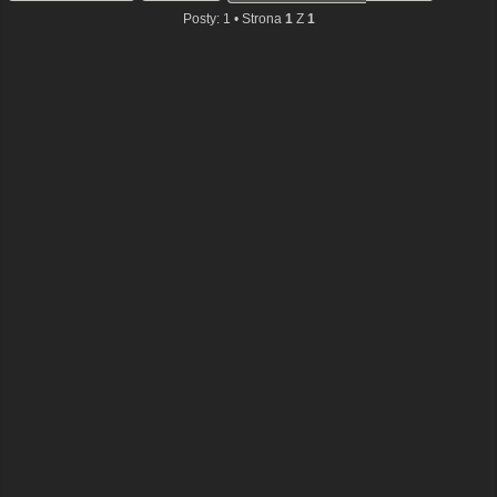
Posty: 1 • Strona
1
Z
1