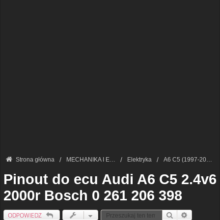
Strona główna
MECHANIKA I ELEKTRONIKA — FORUM TECHNICZNE
Elektryka
A6 C5 (1997-2005)
Pinout do ecu Audi A6 C5 2.4v6
2000r Bosch 0 261 206 398
ODPOWIEDZ
Szukaj
Wyszukiwan