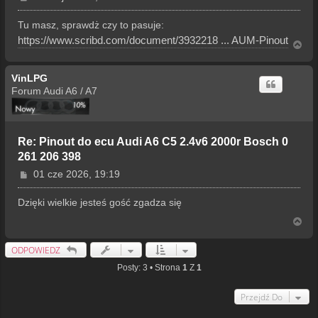
o
s
Tu masz, sprawdż czy to pasuje:
t
https://www.scribd.com/document/3932218 ... AUM-Pinout
N
a
g
VinLPG
ó
r
Forum Audi A6 / A7
ę
Re: Pinout do ecu Audi A6 C5 2.4v6 2000r Bosch 0
261 206 398
P
01 cze 2026, 19:19
o
s
Dzięki wielkie jesteś gość zgadza się
t
N
a
g
ODPOWIEDZ
ó
r
Posty: 3 • Strona
1
Z
1
ę
Przejdź Do