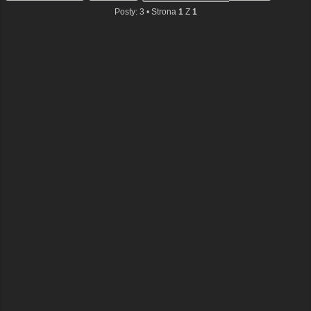
Posty: 3 • Strona
1
Z
1