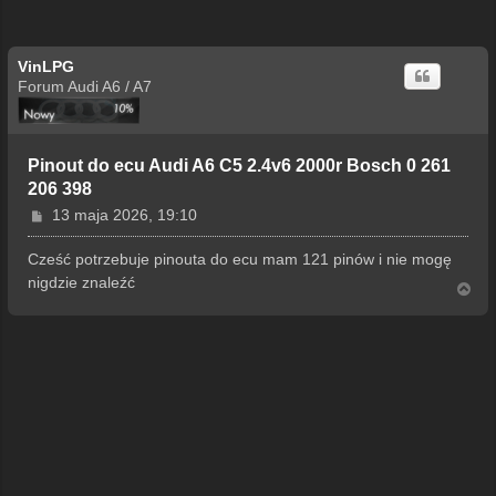
VinLPG
Forum Audi A6 / A7
Pinout do ecu Audi A6 C5 2.4v6 2000r Bosch 0 261
206 398
P
13 maja 2026, 19:10
o
s
Cześć potrzebuje pinouta do ecu mam 121 pinów i nie mogę
t
nigdzie znaleźć
N
a
g
ó
r
ę