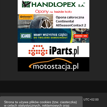
Strona główna
Usuń ciasteczka witryny
Strefa czasowa
UTC+02:00
Strona ta używa plików cookies (tzw. ciasteczka)
w celach statystycznych, reklamowych oraz
Polityka prywatności.