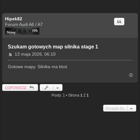
Hipek82
Forum Audi A6 / A7
Szukam gotowych map silnika stage 1
P
13 maja 2026, 06:10
o
s
Gotowe mapy. Silnika ma ktoś
t
N
a
g
ODPOWIEDZ
ó
r
Posty: 1 • Strona
1
Z
1
ę
Przejdź Do