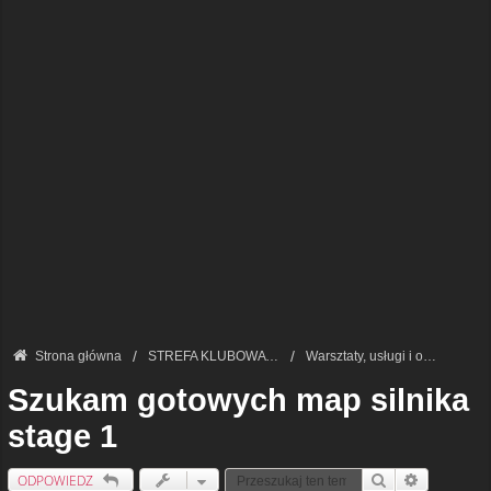
Strona główna
STREFA KLUBOWA — START
Warsztaty, usługi i opinie
Szukam gotowych map silnika
stage 1
ODPOWIEDZ
Szukaj
Wyszukiwan