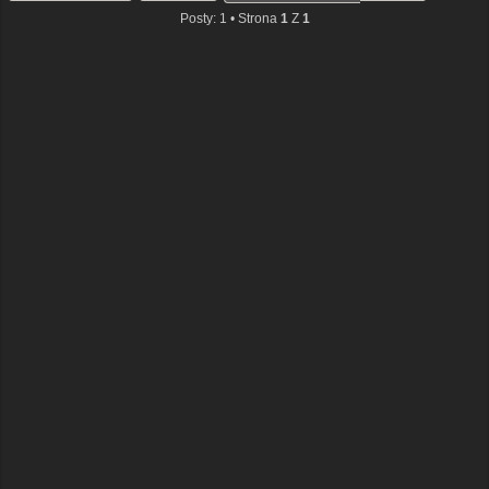
Posty: 1 • Strona
1
Z
1