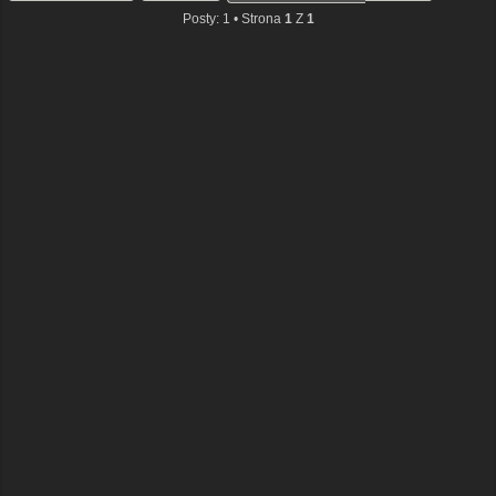
Posty: 1 • Strona
1
Z
1