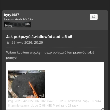
byry1987
Forum Audi A6 / A7
Jak połączyć światłowód audi a6 c6
P
28 kwie 2026, 20:29
o
s
Witam kupiłem wiązkę muszę połączyć ten przewód jakiś
t
pomysł
ZAŁĄCZNIKI
img_20260429022306_20260428_151232_optimized_copy_597x44
8_zmniejszamy_pl.jpg (5.08 KiB) Przejrzano 28 razy
N