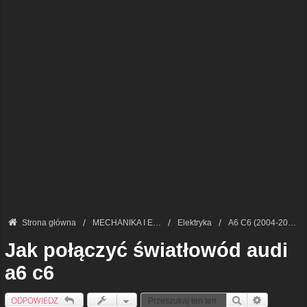
Strona główna
MECHANIKA I ELEKTRONIKA — FORUM TECHNICZNE
Elektryka
A6 C6 (2004-2011)
Jak połączyć światłowód audi
a6 c6
ODPOWIEDZ
Szukaj
Wyszukiwan