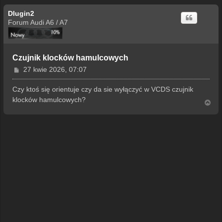
Dlugin2
Forum Audi A6 / A7
Czujnik klocków hamulcowych
P
27 kwie 2026, 07:07
o
s
Czy ktoś się orientuje czy da sie wyłączyć w VCDS czujnik
t
klocków hamulcowych?
N
a
g
ó
r
ę