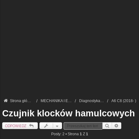
Strona główna
MECHANIKA I ELEKTRONIKA — FORUM TECHNICZNE
Diagnostyka VAG
A6 C8 (2018- )
Czujnik klocków hamulcowych
ODPOWIEDZ
Szukaj
Wyszukiwan
Posty: 2 • Strona
1
Z
1