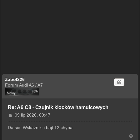
Zabol226
Forum Audi A6 / A7
Re: A6 C8 - Czujnik klocków hamulcowych
P
09 lip 2026, 09:47
o
s
Da się. Wskaźniki i bajt 12 chyba
t
N