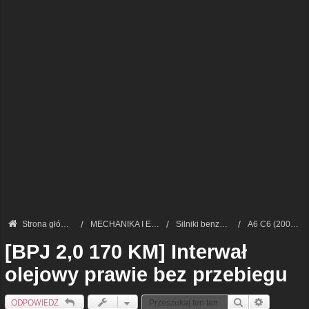
Strona główna
MECHANIKA I ELEKTRONIKA — FORUM TECHNICZNE
Silniki benzynowe i LPG
A6 C6 (2004-2011)
[BPJ 2,0 170 KM] Interwał
olejowy prawie bez przebiegu
ODPOWIEDZ
Szukaj
Wyszukiwan