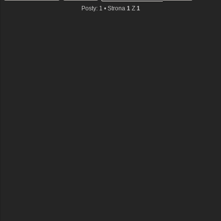
Posty: 1 • Strona
1
Z
1