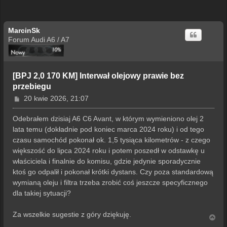
MarcinSk
Forum Audi A6 / A7
[BPJ 2,0 170 KM] Interwał olejowy prawie bez
przebiegu
P
20 kwie 2026, 21:07
o
s
Odebrałem dzisiaj A6 C6 Avant, w którym wymieniono olej 2
t
lata temu (dokładnie pod koniec marca 2024 roku) i od tego
czasu samochód pokonał ok. 1,5 tysiąca kilometrów - z czego
większość do lipca 2024 roku i potem poszedł w odstawkę u
właściciela i finalnie do komisu, gdzie jedynie sporadycznie
ktoś go odpalił i pokonał krótki dystans. Czy poza standardową
wymianą oleju i filtra trzeba zrobić coś jeszcze specyficznego
dla takiej sytuacji?
Za wszelkie sugestie z góry dziękuję.
N
a