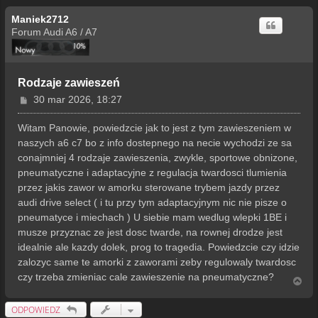
Maniek2712
Forum Audi A6 / A7
Rodzaje zawieszeń
P
30 mar 2026, 18:27
o
s
Witam Panowie, powiedzcie jak to jest z tym zawieszeniem w
t
naszych a6 c7 bo z info dostepnego na necie wychodzi ze sa
conajmniej 4 rodzaje zawieszenia, zwykle, sportowe obnizone,
pneumatyczne i adaptacyjne z regulacja twardosci tlumienia
przez jakis zawor w amorku sterowane trybem jazdy przez
audi drive select ( i tu przy tym adaptacyjnym nic nie pisze o
pneumatyce i miechach ) U siebie mam wedlug wlepki 1BE i
musze przyznac ze jest dosc twarde, na rownej drodze jest
idealnie ale kazdy dolek, prog to tragedia. Powiedzcie czy idzie
zalozyc same te amorki z zaworami zeby regulowaly twardosc
czy trzeba zmieniac cale zawieszenie na pneumatyczne?
N
a
g
ODPOWIEDZ
ó