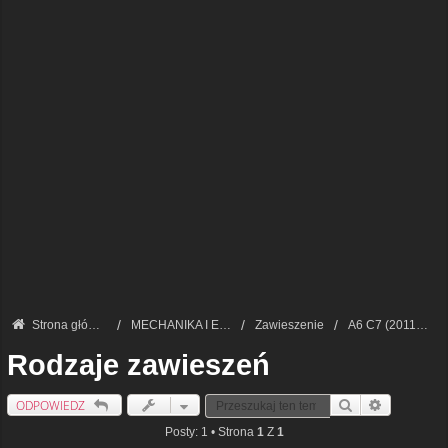
Strona główna
MECHANIKA I ELEKTRONIKA — FORUM TECHNICZNE
Zawieszenie
A6 C7 (2011-2018)
Rodzaje zawieszeń
ODPOWIEDZ
Szukaj
Wyszukiwan
Posty: 1 • Strona
1
Z
1