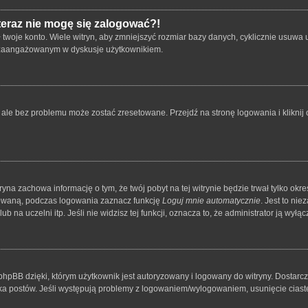
 teraz nie mogę się zalogować?!
oje konto. Wiele witryn, aby zmniejszyć rozmiar bazy danych, cyklicznie usuwa użyt
 i zaangażowanym w dyskusje użytkownikiem.
le bez problemu może zostać zresetowane. Przejdź na stronę logowania i kliknij o
tryna zachowa informację o tym, że twój pobyt na tej witrynie będzie trwał tylko o
owaną, podczas logowania zaznacz funkcję
Loguj mnie automatycznie
. Jest to ni
 na uczelni itp. Jeśli nie widzisz tej funkcji, oznacza to, że administrator ją wyłącz
hpBB dzięki, którym użytkownik jest autoryzowany i logowany do witryny. Dostarcza
nika postów. Jeśli występują problemy z logowaniem/wylogowaniem, usunięcie cia