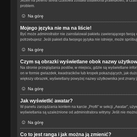
Jeżeli na pewno strefa czasowa została ustawiona prawidłowo, a czas 
problem.
Na górę
Mojego języka nie ma na liście!
Być może administrator nie zainstalował pakietu zawierającego twoją w
potrzebujesz. Jeśli pakiet dla twojego języka nie istnieje, może spró
Na górę
Czym są obrazki wyświetlane obok nazwy użytko
Na stronie przeglądania postów, w miejscu, gdzie są wyświetlane info
on w formie gwiazdek, kwadracików lub kropek pokazujących, jak dużo p
większy obrazek, wyświetlany powyżej nazwy użytkownika jest znany ja
Na górę
Jak wyświetlić awatar?
W panelu zarządzania kontem na karcie „Profil” w sekcji „Awatar”, uży
wyświetlania są uzależnione od administratora witryny. Jeśli nie możn
Na górę
Co to jest ranga i jak można ją zmienić?