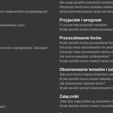
Nie mogę wysyłać prywatnych wiadomo
Otrzymuję niechciane prywatne wiado
ście użytkowników przeglądających
Otrzymałem/otrzymałam spam lub obraźl
Przyjaciele i wrogowie
Co to jest lista przyjaciół i wrogów?
ieprawidłowy czas!
W jaki sposób można dodawać/usuwać u
Przeszukiwanie forów
W jaki sposób można przeszukiwać fo
Dlaczego moje wyszukiwanie nie zwr
rosi mnie o zalogowanie. Dlaczego?
Dlaczego moje wyszukiwanie zwraca p
Jak można wyszukać użytkowników?
W jaki sposób można znaleźć swoje pos
Obserwowanie tematów i za
Jaka jest różnica między dodaniem z
W jaki sposób można dodać zakładkę 
Jak obserwować wybrane forum?
W jaki sposób usunąć obserwowanie f
Załączniki
Jakie typy załączników są dozwolone na
W jaki sposób można znaleźć wszystki
matu?