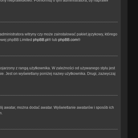
ony nieprawidłowo. Poinformuj o tym administratora, by naprawił
administratora witryny czy może zainstalować pakiet językowy, którego
etowej phpBB Limited
phpBB.pl
® lub
phpBB.com
®
kojarzony z rangą użytkownika. W zależności od używanego stylu jest
nie. Jest on wyświetlany poniżej nazwy użytkownika. Drugi, zazwyczaj
ślij awatar, można dodać awatar. Wyświetlanie awatarów i sposób ich
m.