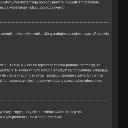
tej witryny nie dostarczają pomocy prawnej z wyjątkiem przypadku
ym dla wszelkiego rodzaju porad prawnych.
b zabronił nazwy użytkownika, którą próbujesz zarejestrować. W sprawie
cja COPPA, a w czasie rejestracji została podana informacja, że
 rejestracja. Niektóre witryny przed pierwszym zalogowaniem wymagają
ana do ciebie wiadomość e-mail, postępuj zgodnie z zawartymi w niej
iltr antyspamowy. Jeśli na pewno podany przez ciebie adres e-mail
ryny i zapytaj, czy cię nie zablokowano. Istnieje też
go o tym problemie. Musi on go naprawić.