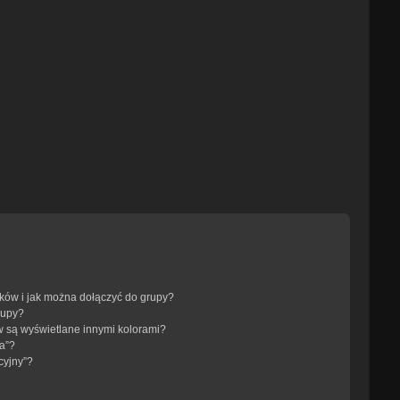
ików i jak można dołączyć do grupy?
rupy?
 są wyświetlane innymi kolorami?
a”?
cyjny”?