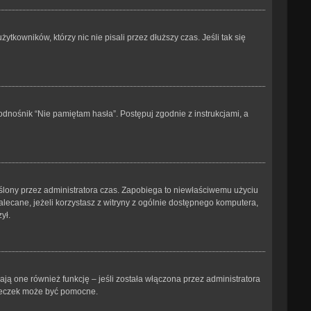
kowników, którzy nic nie pisali przez dłuższy czas. Jeśli tak się
dnośnik “Nie pamiętam hasła”. Postępuj zgodnie z instrukcjami, a
kreślony przez administratora czas. Zapobiega to niewłaściwemu użyciu
ezalecane, jeżeli korzystasz z witryny z ogólnie dostępnego komputera,
ył.
ją one również funkcję – jeśli została włączona przez administratora
steczek może być pomocne.