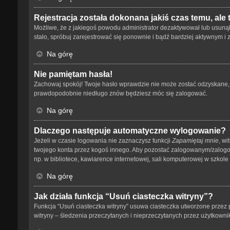
Rejestracja została dokonana jakiś czas temu, ale
Możliwe, że z jakiegoś powodu administrator dezaktywował lub usunął tw
stało, spróbuj zarejestrować się ponownie i bądź bardziej aktywnym
Na górę
Nie pamiętam hasła!
Zachowaj spokój! Twoje hasło wprawdzie nie może zostać odzyskane, a
prawdopodobnie niedługo znów będziesz móc się zalogować.
Na górę
Dlaczego następuje automatyczne wylogowanie?
Jeżeli w czasie logowania nie zaznaczysz funkcji
Zapamiętaj mnie
, wi
twojego konta przez kogoś innego. Aby pozostać zalogowanym/zalog
np. w bibliotece, kawiarence internetowej, sali komputerowej w szkole lub
Na górę
Jak działa funkcja “Usuń ciasteczka witryny”?
Funkcja “Usuń ciasteczka witryny” usuwa ciasteczka utworzone przez p
witryny – śledzenia przeczytanych i nieprzeczytanych przez użytkow