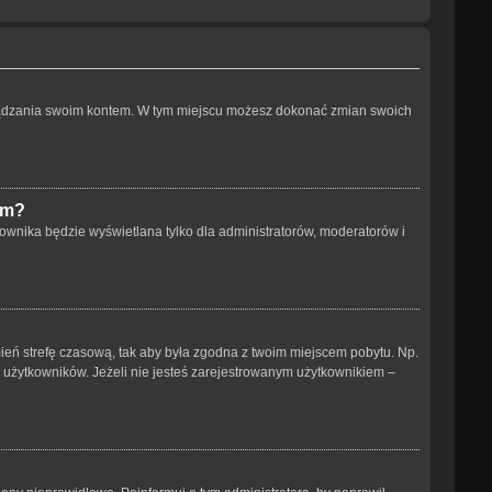
arządzania swoim kontem. W tym miejscu możesz dokonać zmian swoich
um?
ownika będzie wyświetlana tylko dla administratorów, moderatorów i
 zmień strefę czasową, tak aby była zgodna z twoim miejscem pobytu. Np.
h użytkowników. Jeżeli nie jesteś zarejestrowanym użytkownikiem –