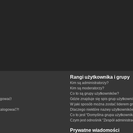
Rangi użytkownika i grupy
Kim są administratorzy?
Kim są moderatorzy?
Co to są grupy użytkowników?
ogować!
Gdzie znajduje się spis grup użytkown
W jaki sposób można zostać liderem g
 zalogować?!
Dlaczego niektóre nazwy użytkowników
Co to jest “Domyślna grupa użytkownik
Czym jest odnośnik “Zespół administra
Prywatne wiadomości