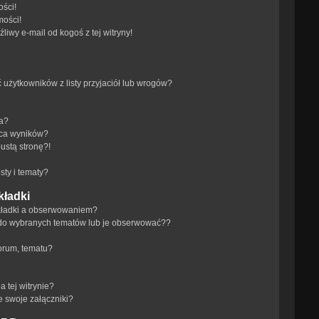
ści!
mości!
iwy e-mail od kogoś z tej witryny!
żytkowników z listy przyjaciół lub wrogów?
ra?
aca wyników?
ustą stronę?!
ty i tematy?
kładki
akładki a obserwowaniem?
do wybranych tematów lub je obserwować??
orum, tematu?
 tej witrynie?
e swoje załączniki?