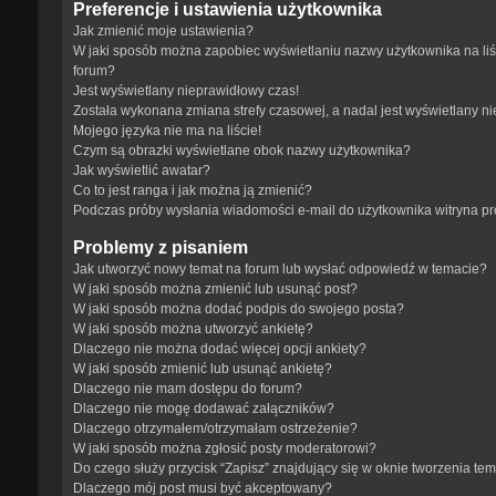
Preferencje i ustawienia użytkownika
Jak zmienić moje ustawienia?
W jaki sposób można zapobiec wyświetlaniu nazwy użytkownika na li
forum?
Jest wyświetlany nieprawidłowy czas!
Została wykonana zmiana strefy czasowej, a nadal jest wyświetlany n
Mojego języka nie ma na liście!
Czym są obrazki wyświetlane obok nazwy użytkownika?
Jak wyświetlić awatar?
Co to jest ranga i jak można ją zmienić?
Podczas próby wysłania wiadomości e-mail do użytkownika witryna p
Problemy z pisaniem
Jak utworzyć nowy temat na forum lub wysłać odpowiedź w temacie?
W jaki sposób można zmienić lub usunąć post?
W jaki sposób można dodać podpis do swojego posta?
W jaki sposób można utworzyć ankietę?
Dlaczego nie można dodać więcej opcji ankiety?
W jaki sposób zmienić lub usunąć ankietę?
Dlaczego nie mam dostępu do forum?
Dlaczego nie mogę dodawać załączników?
Dlaczego otrzymałem/otrzymałam ostrzeżenie?
W jaki sposób można zgłosić posty moderatorowi?
Do czego służy przycisk “Zapisz” znajdujący się w oknie tworzenia te
Dlaczego mój post musi być akceptowany?