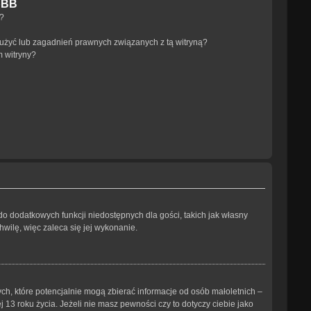
pBB
a?
użyć lub zagadnień prawnych związanych z tą witryną?
m witryny?
 do dodatkowych funkcji niedostępnych dla gości, takich jak własny
wilę, więc zaleca się jej wykonanie.
ch, które potencjalnie mogą zbierać informacje od osób małoletnich –
3 roku życia. Jeżeli nie masz pewności czy to dotyczy ciebie jako