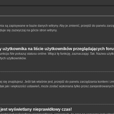
ienia są zapisywane w bazie danych witryny. Aby je zmienić, przejdź do panelu z
duje się zazwyczaj na górze stron witryny.
 użytkownika na liście użytkowników przeglądających for
funkcja
Nie pokazuj statusu online
. Włącz tę funkcję, zaznaczając
Tak
. Nazwa użytk
ytych użytkowników.
órej się znajdujesz. Jeśli tak właśnie jest, przejdź do panelu zarządzania kontem i
 tak jak i większości ustawień, może zostać wykonana tylko przez zarejestrowanyc
 jest wyświetlany nieprawidłowy czas!