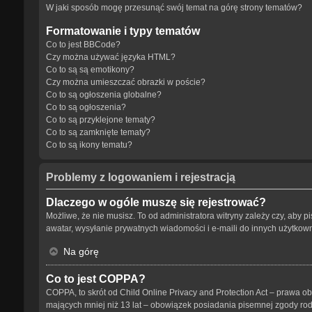
W jaki sposób mogę przesunąć swój temat na górę strony tematów?
Formatowanie i typy tematów
Co to jest BBCode?
Czy można używać języka HTML?
Co to są są emotikony?
Czy można umieszczać obrazki w poście?
Co to są ogłoszenia globalne?
Co to są ogłoszenia?
Co to są przyklejone tematy?
Co to są zamknięte tematy?
Co to są ikony tematu?
Problemy z logowaniem i rejestracją
Dlaczego w ogóle muszę się rejestrować?
Możliwe, że nie musisz. To od administratora witryny zależy czy, aby p
awatar, wysyłanie prywatnych wiadomości i e-maili do innych użytkowni
Na górę
Co to jest COPPA?
COPPA, to skrót od Child Online Privacy and Protection Act – prawa o
mających mniej niż 13 lat – obowiązek posiadania pisemnej zgody rodz