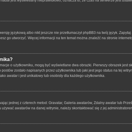
nadal jest wyświetlany nieprawidłowo, oznacza to, że czas na serwerze jest ustawi
ersję językową albo nikt jeszcze nie przetłumaczył phpBB3 na twój język. Zapytaj 
bujesz go utworzyć. Więcej informacji na ten temat można znaleźć na stronie intern
wnika?
rmacje o użytkowniku, mogą być wyświetlane dwa obrazki. Pierwszy obrazek jest s
ostów zostało napisanych przez użytkownika lub jaki jest jego status na tej witry
ko awatar i jest unikatowy lub osobisty dla każdego użytkownika.
wając jednej z czterech metod: Gravatar, Galeria awatarów, Zdalny awatar lub Prze
a używać awatarów na danej witrynie, należy skontaktować się z jej administratore