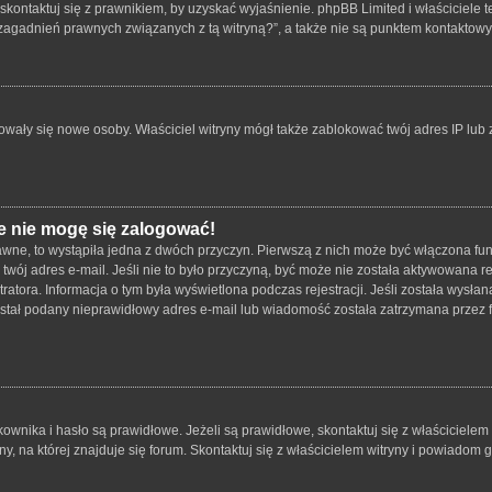
skontaktuj się z prawnikiem, by uzyskać wyjaśnienie. phpBB Limited i właściciele 
zagadnień prawnych związanych z tą witryną?”, a także nie są punktem kontaktow
strowały się nowe osoby. Właściciel witryny mógł także zablokować twój adres IP lu
e nie mogę się zalogować!
wne, to wystąpiła jedna z dwóch przyczyn. Pierwszą z nich może być włączona funk
twój adres e-mail. Jeśli nie to było przyczyną, być może nie została aktywowana
tratora. Informacja o tym była wyświetlona podczas rejestracji. Jeśli została wysł
został podany nieprawidłowy adres e-mail lub wiadomość została zatrzymana przez f
ika i hasło są prawidłowe. Jeżeli są prawidłowe, skontaktuj się z właścicielem wit
 na której znajduje się forum. Skontaktuj się z właścicielem witryny i powiadom 