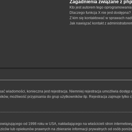
Zagadnienia związane z ph
Kto jest autorem tego oprogramowani
Dlaczego funkcja X nie jest dostępna?
Z kim się kontaktować w sprawach nad
Jak nawiązać kontakt z administratore
isać wiadomości, konieczna jest rejestracja. Niemniej rejestracja umożliwia dostęp
ków, możliwość przypisania do grup użytkowników itp. Rejestracja zajmuje tylko ch
bowiązującego od 1998 roku w USA, nakładającego na właścicieli stron internetowy
iców lub opiekunów prawnych na zbieranie informacji prywatnych od osób poniżej 1