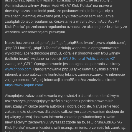
akceptujesz, opuść to miejsce, naciskając przycisk „Nie akceptuję”.
Administracja witryny „Forum Audi A6 / A7 Klub Polska” ma prawo w
dowolnym czasie zmienić poniższe postanowienia, informując cię o
zmianach, niemniej wskazane jest, aby użytkownicy sami regularnie
zaglądali do tego regulaminu. Korzystanie z witryny „Forum Audi A6 / A7
Klub Polska” po zmianach regulaminu oznacza, że akceptujesz te zmiany ze
wszelkimi konsekwencjami prawnymi.
Nasze fora zwane też „one”, „ich”, „je”, „phpBB software”, „www.phpbb.com”,
„phpBB Limited”, „phpBB Teams” działają w oparciu o oprogramowanie
wykorzystujące technologię phpBB, która jest środowiskiem typu witryny
(bulletin board), wydane na licencji „
GNU General Public License v2
”
zwanej też „GPL”. Oprogramowanie jest dostępne do pobrania ze strony
www.phpbb.com
. Oprogramowanie phpBB tylko ułatwia dyskusje przez
internet, a jego autorzy nie kontrolują tekstów zamieszczanych w internecie
za jego pomocą. Więcej informacji o phpBB można znaleźć na stronie
https://www.phpbb.com/
.
Akceptujesz zakaz publikowania wypowiedzi o charakterze obraźliwym,
oszczerczym, propagującym treści niezgodne z polskim prawem lub
naruszającym cudze prawa autorskie i dobra osobiste. Naruszenie tego
zakazu może skutkować dla ciebie całkowitym zablokowaniem dostępu do
tej witryny, a twój dostawca internetu zostanie powiadomiony o twoim
niewłaściwym zachowaniu. Wyrażasz zgodę na to, że „Forum Audi A6 / A7
Klub Polska” może w każdej chwili usunąć, zmienić, przenieść lub zamknąć