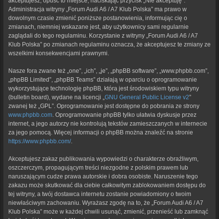
akceptujesz, opuść to miejsce, naciskając przycisk „Nie akceptuję”.
Administracja witryny „Forum Audi A6 / A7 Klub Polska” ma prawo w
dowolnym czasie zmienić poniższe postanowienia, informując cię o
zmianach, niemniej wskazane jest, aby użytkownicy sami regularnie
zaglądali do tego regulaminu. Korzystanie z witryny „Forum Audi A6 / A7
Klub Polska” po zmianach regulaminu oznacza, że akceptujesz te zmiany ze
wszelkimi konsekwencjami prawnymi.
Nasze fora zwane też „one”, „ich”, „je”, „phpBB software”, „www.phpbb.com”,
„phpBB Limited”, „phpBB Teams” działają w oparciu o oprogramowanie
wykorzystujące technologię phpBB, która jest środowiskiem typu witryny
(bulletin board), wydane na licencji „
GNU General Public License v2
”
zwanej też „GPL”. Oprogramowanie jest dostępne do pobrania ze strony
www.phpbb.com
. Oprogramowanie phpBB tylko ułatwia dyskusje przez
internet, a jego autorzy nie kontrolują tekstów zamieszczanych w internecie
za jego pomocą. Więcej informacji o phpBB można znaleźć na stronie
https://www.phpbb.com/
.
Akceptujesz zakaz publikowania wypowiedzi o charakterze obraźliwym,
oszczerczym, propagującym treści niezgodne z polskim prawem lub
naruszającym cudze prawa autorskie i dobra osobiste. Naruszenie tego
zakazu może skutkować dla ciebie całkowitym zablokowaniem dostępu do
tej witryny, a twój dostawca internetu zostanie powiadomiony o twoim
niewłaściwym zachowaniu. Wyrażasz zgodę na to, że „Forum Audi A6 / A7
Klub Polska” może w każdej chwili usunąć, zmienić, przenieść lub zamknąć