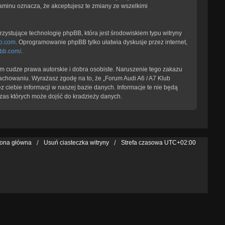
laminu oznacza, że akceptujesz te zmiany ze wszelkimi
zystujące technologię phpBB, która jest środowiskiem typu witryny
b.com
. Oprogramowanie phpBB tylko ułatwia dyskusje przez internet,
pbb.com/
.
 cudze prawa autorskie i dobra osobiste. Naruszenie tego zakazu
achowaniu. Wyrażasz zgodę na to, że „Forum Audi A6 / A7 Klub
 ciebie informacji w naszej bazie danych. Informacje te nie będą
zas których może dojść do kradzieży danych.
rona główna
Usuń ciasteczka witryny
Strefa czasowa
UTC+02:00