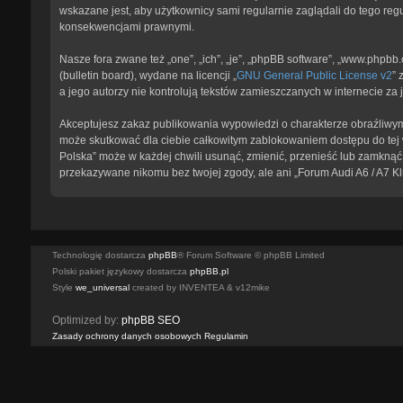
wskazane jest, aby użytkownicy sami regularnie zaglądali do tego reg
konsekwencjami prawnymi.
Nasze fora zwane też „one”, „ich”, „je”, „phpBB software”, „www.phpb
(bulletin board), wydane na licencji „
GNU General Public License v2
” 
a jego autorzy nie kontrolują tekstów zamieszczanych w internecie z
Akceptujesz zakaz publikowania wypowiedzi o charakterze obraźliwym
może skutkować dla ciebie całkowitym zablokowaniem dostępu do tej w
Polska” może w każdej chwili usunąć, zmienić, przenieść lub zamknąć 
przekazywane nikomu bez twojej zgody, ale ani „Forum Audi A6 / A7 K
Technologię dostarcza
phpBB
® Forum Software © phpBB Limited
Polski pakiet językowy dostarcza
phpBB.pl
Style
we_universal
created by INVENTEA & v12mike
Optimized by:
phpBB SEO
Zasady ochrony danych osobowych
Regulamin