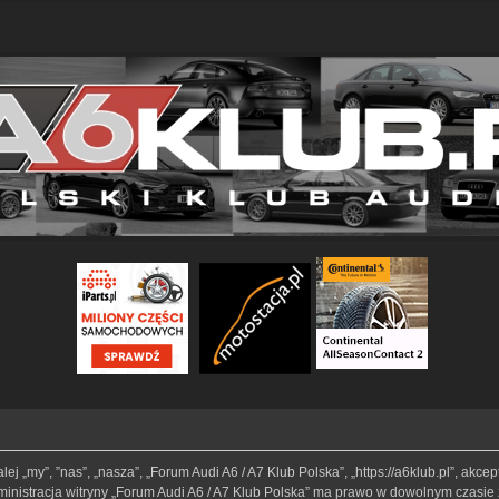
lej „my”, ”nas”, „nasza”, „Forum Audi A6 / A7 Klub Polska”, „https://a6klub.pl”, akc
Administracja witryny „Forum Audi A6 / A7 Klub Polska” ma prawo w dowolnym czasie