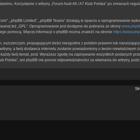
ulaminu. Korzystanie z witryny „Forum Audi A6 / A7 Klub Polska” po zmianach regu
b.com”, „phpBB Limited”, „phpBB Teams” działają w oparciu o oprogramowanie wykor
zwanej też „GPL”. Oprogramowanie jest dostępne do pobrania ze strony
www.phpb
a jego pomocą. Więcej informacji o phpBB można znaleźć na stronie
https://www.ph
, oszczerczym, propagującym treści niezgodne z polskim prawem lub naruszającym
itryny, a twój dostawca internetu zostanie powiadomiony o twoim niewłaściwym z
każdy twój temat, post. Wyrażasz zgodę na zapisywanie wszystkich podanych przez
lub Polska”, ani phpBB nie ponosi odpowiedzialności za włamania do witryny, podc
St