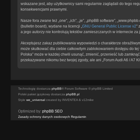
wskazane jest, aby użytkownicy sami regularnie zaglądali do tego reg
konsekwencjami prawnymi.
Nasze fora zwane też „one”, „ich”, „je”, „phpBB software”, „www.phpb
(bulletin board), wydane na licencji „
GNU General Public License v2
” 
a jego autorzy nie kontrolują tekstów zamieszczanych w internecie z
Akceptujesz zakaz publikowania wypowiedzi o charakterze obraźliwym
może skutkować dla ciebie całkowitym zablokowaniem dostępu do tej w
Polska” może w każdej chwili usunąć, zmienić, przenieść lub zamknąć 
przekazywane nikomu bez twojej zgody, ale ani „Forum Audi A6 / A7 K
Technologię dostarcza
phpBB
® Forum Software © phpBB Limited
Polski pakiet językowy dostarcza
phpBB.pl
Style
we_universal
created by INVENTEA & v12mike
Optimized by:
phpBB SEO
Zasady ochrony danych osobowych
Regulamin