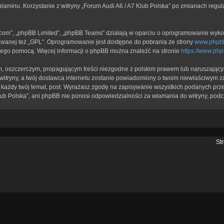
ulaminu. Korzystanie z witryny „Forum Audi A6 / A7 Klub Polska” po zmianach regu
b.com”, „phpBB Limited”, „phpBB Teams” działają w oparciu o oprogramowanie wykor
zwanej też „GPL”. Oprogramowanie jest dostępne do pobrania ze strony
www.phpb
a jego pomocą. Więcej informacji o phpBB można znaleźć na stronie
https://www.ph
, oszczerczym, propagującym treści niezgodne z polskim prawem lub naruszającym
itryny, a twój dostawca internetu zostanie powiadomiony o twoim niewłaściwym z
każdy twój temat, post. Wyrażasz zgodę na zapisywanie wszystkich podanych przez
lub Polska”, ani phpBB nie ponosi odpowiedzialności za włamania do witryny, podc
St