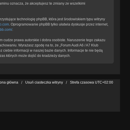
laminu oznacza, że akceptujesz te zmiany ze wszelkimi
zystujące technologię phpBB, która jest środowiskiem typu witryny
b.com
. Oprogramowanie phpBB tylko ułatwia dyskusje przez internet,
pbb.com/
.
 cudze prawa autorskie i dobra osobiste. Naruszenie tego zakazu
achowaniu. Wyrażasz zgodę na to, że „Forum Audi A6 / A7 Klub
 ciebie informacji w naszej bazie danych. Informacje te nie będą
zas których może dojść do kradzieży danych.
rona główna
Usuń ciasteczka witryny
Strefa czasowa
UTC+02:00