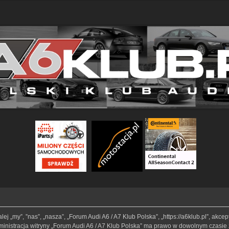
lej „my”, ”nas”, „nasza”, „Forum Audi A6 / A7 Klub Polska”, „https://a6klub.pl”, akc
Administracja witryny „Forum Audi A6 / A7 Klub Polska” ma prawo w dowolnym czasie