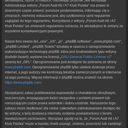
akceptujesz, opuść to miejsce, naciskając przycisk „Nie akceptuję”.
Administracja witryny „Forum Audi A6 / A7 Klub Polska” ma prawo w
dowolnym czasie zmienić poniższe postanowienia, informując cię o
zmianach, niemniej wskazane jest, aby użytkownicy sami regularnie
zaglądali do tego regulaminu. Korzystanie z witryny „Forum Audi A6 / A7
Klub Polska” po zmianach regulaminu oznacza, że akceptujesz te zmiany ze
wszelkimi konsekwencjami prawnymi.
Nasze fora zwane też „one”, „ich”, „je”, „phpBB software”, „www.phpbb.com”,
„phpBB Limited”, „phpBB Teams” działają w oparciu o oprogramowanie
wykorzystujące technologię phpBB, która jest środowiskiem typu witryny
(bulletin board), wydane na licencji „
GNU General Public License v2
”
zwanej też „GPL”. Oprogramowanie jest dostępne do pobrania ze strony
www.phpbb.com
. Oprogramowanie phpBB tylko ułatwia dyskusje przez
internet, a jego autorzy nie kontrolują tekstów zamieszczanych w internecie
za jego pomocą. Więcej informacji o phpBB można znaleźć na stronie
https://www.phpbb.com/
.
Akceptujesz zakaz publikowania wypowiedzi o charakterze obraźliwym,
oszczerczym, propagującym treści niezgodne z polskim prawem lub
naruszającym cudze prawa autorskie i dobra osobiste. Naruszenie tego
zakazu może skutkować dla ciebie całkowitym zablokowaniem dostępu do
tej witryny, a twój dostawca internetu zostanie powiadomiony o twoim
niewłaściwym zachowaniu. Wyrażasz zgodę na to, że „Forum Audi A6 / A7
Klub Polska” może w każdej chwili usunąć, zmienić, przenieść lub zamknąć