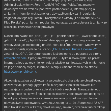
akceptujesz, opuść to miejsce, naciskając przycisk „Nie akceptuję”.
Administracja witryny „Forum Audi A6 / A7 Klub Polska” ma prawo w
dowolnym czasie zmienić poniższe postanowienia, informując cię o
zmianach, niemniej wskazane jest, aby użytkownicy sami regularnie
zaglądali do tego regulaminu. Korzystanie z witryny „Forum Audi A6 / A7
Klub Polska” po zmianach regulaminu oznacza, że akceptujesz te zmiany ze
wszelkimi konsekwencjami prawnymi.
Nasze fora zwane też „one”, „ich”, „je”, „phpBB software”, „www.phpbb.com”,
„phpBB Limited”, „phpBB Teams” działają w oparciu o oprogramowanie
wykorzystujące technologię phpBB, która jest środowiskiem typu witryny
(bulletin board), wydane na licencji „
GNU General Public License v2
”
zwanej też „GPL”. Oprogramowanie jest dostępne do pobrania ze strony
www.phpbb.com
. Oprogramowanie phpBB tylko ułatwia dyskusje przez
internet, a jego autorzy nie kontrolują tekstów zamieszczanych w internecie
za jego pomocą. Więcej informacji o phpBB można znaleźć na stronie
https://www.phpbb.com/
.
Akceptujesz zakaz publikowania wypowiedzi o charakterze obraźliwym,
oszczerczym, propagującym treści niezgodne z polskim prawem lub
naruszającym cudze prawa autorskie i dobra osobiste. Naruszenie tego
zakazu może skutkować dla ciebie całkowitym zablokowaniem dostępu do
tej witryny, a twój dostawca internetu zostanie powiadomiony o twoim
niewłaściwym zachowaniu. Wyrażasz zgodę na to, że „Forum Audi A6 / A7
Klub Polska” może w każdej chwili usunąć, zmienić, przenieść lub zamknąć