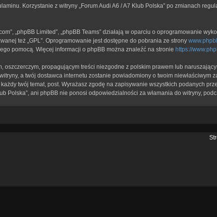
ulaminu. Korzystanie z witryny „Forum Audi A6 / A7 Klub Polska” po zmianach regu
b.com”, „phpBB Limited”, „phpBB Teams” działają w oparciu o oprogramowanie wykor
zwanej też „GPL”. Oprogramowanie jest dostępne do pobrania ze strony
www.phpb
a jego pomocą. Więcej informacji o phpBB można znaleźć na stronie
https://www.ph
, oszczerczym, propagującym treści niezgodne z polskim prawem lub naruszającym
itryny, a twój dostawca internetu zostanie powiadomiony o twoim niewłaściwym z
każdy twój temat, post. Wyrażasz zgodę na zapisywanie wszystkich podanych przez
lub Polska”, ani phpBB nie ponosi odpowiedzialności za włamania do witryny, podc
St