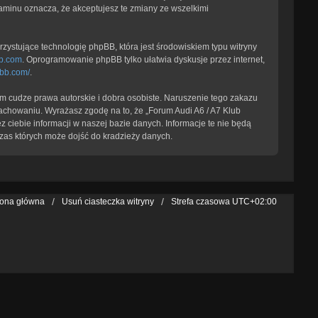
laminu oznacza, że akceptujesz te zmiany ze wszelkimi
zystujące technologię phpBB, która jest środowiskiem typu witryny
b.com
. Oprogramowanie phpBB tylko ułatwia dyskusje przez internet,
pbb.com/
.
 cudze prawa autorskie i dobra osobiste. Naruszenie tego zakazu
achowaniu. Wyrażasz zgodę na to, że „Forum Audi A6 / A7 Klub
 ciebie informacji w naszej bazie danych. Informacje te nie będą
zas których może dojść do kradzieży danych.
rona główna
Usuń ciasteczka witryny
Strefa czasowa
UTC+02:00