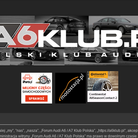
lej „my”, ”nas”, „nasza”, „Forum Audi A6 / A7 Klub Polska”, „https://a6klub.pl”, akc
Administracja witryny „Forum Audi A6 / A7 Klub Polska” ma prawo w dowolnym czasie