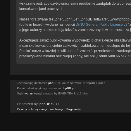
wskazane jest, aby użytkownicy sami regularnie zaglądali do tego reg
konsekwencjami prawnymi.
Nasze fora zwane też „one”, „ich”, „je”, „phpBB software”, „www.phpb
(bulletin board), wydane na licencji „
GNU General Public License v2
” 
a jego autorzy nie kontrolują tekstów zamieszczanych w internecie z
Akceptujesz zakaz publikowania wypowiedzi o charakterze obraźliwym
może skutkować dla ciebie całkowitym zablokowaniem dostępu do tej w
Polska” może w każdej chwili usunąć, zmienić, przenieść lub zamknąć 
przekazywane nikomu bez twojej zgody, ale ani „Forum Audi A6 / A7 K
Technologię dostarcza
phpBB
® Forum Software © phpBB Limited
Polski pakiet językowy dostarcza
phpBB.pl
Style
we_universal
created by INVENTEA & v12mike
Optimized by:
phpBB SEO
Zasady ochrony danych osobowych
Regulamin