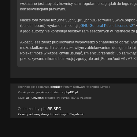
wskazane jest, aby użytkownicy sami regularnie zaglądali do tego reg
konsekwencjami prawnymi.
Nasze fora zwane też „one”, „ich”, „je”, „phpBB software”, „www.phpb
(bulletin board), wydane na licencji „
GNU General Public License v2
” 
a jego autorzy nie kontrolują tekstów zamieszczanych w internecie z
Akceptujesz zakaz publikowania wypowiedzi o charakterze obraźliwym
może skutkować dla ciebie całkowitym zablokowaniem dostępu do tej w
Polska” może w każdej chwili usunąć, zmienić, przenieść lub zamknąć 
przekazywane nikomu bez twojej zgody, ale ani „Forum Audi A6 / A7 K
Technologię dostarcza
phpBB
® Forum Software © phpBB Limited
Polski pakiet językowy dostarcza
phpBB.pl
Style
we_universal
created by INVENTEA & v12mike
Optimized by:
phpBB SEO
Zasady ochrony danych osobowych
Regulamin