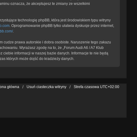
laminu oznacza, że akceptujesz te zmiany ze wszelkimi
zystujące technologię phpBB, która jest środowiskiem typu witryny
b.com
. Oprogramowanie phpBB tylko ułatwia dyskusje przez internet,
pbb.com/
.
 cudze prawa autorskie i dobra osobiste. Naruszenie tego zakazu
achowaniu. Wyrażasz zgodę na to, że „Forum Audi A6 / A7 Klub
 ciebie informacji w naszej bazie danych. Informacje te nie będą
zas których może dojść do kradzieży danych.
rona główna
Usuń ciasteczka witryny
Strefa czasowa
UTC+02:00