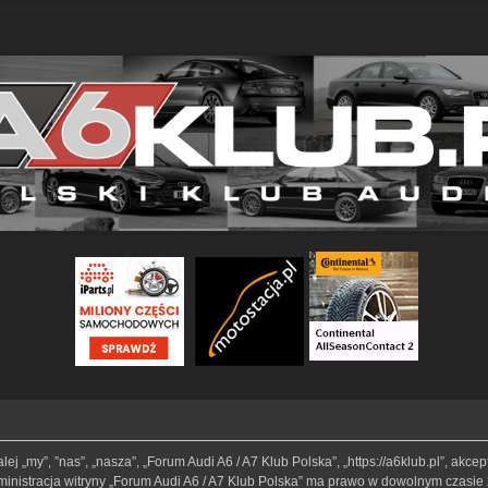
lej „my”, ”nas”, „nasza”, „Forum Audi A6 / A7 Klub Polska”, „https://a6klub.pl”, akc
Administracja witryny „Forum Audi A6 / A7 Klub Polska” ma prawo w dowolnym czasie