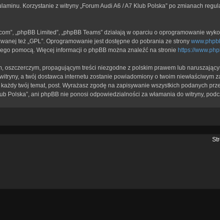
ulaminu. Korzystanie z witryny „Forum Audi A6 / A7 Klub Polska” po zmianach regu
b.com”, „phpBB Limited”, „phpBB Teams” działają w oparciu o oprogramowanie wykor
zwanej też „GPL”. Oprogramowanie jest dostępne do pobrania ze strony
www.phpb
a jego pomocą. Więcej informacji o phpBB można znaleźć na stronie
https://www.ph
, oszczerczym, propagującym treści niezgodne z polskim prawem lub naruszającym
itryny, a twój dostawca internetu zostanie powiadomiony o twoim niewłaściwym z
każdy twój temat, post. Wyrażasz zgodę na zapisywanie wszystkich podanych przez
lub Polska”, ani phpBB nie ponosi odpowiedzialności za włamania do witryny, podc
St