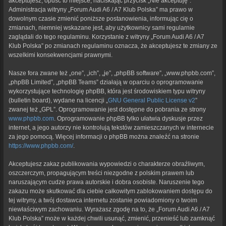
akceptujesz, opuść to miejsce, naciskając przycisk „Nie akceptuję”.
Administracja witryny „Forum Audi A6 / A7 Klub Polska” ma prawo w
dowolnym czasie zmienić poniższe postanowienia, informując cię o
zmianach, niemniej wskazane jest, aby użytkownicy sami regularnie
zaglądali do tego regulaminu. Korzystanie z witryny „Forum Audi A6 / A7
Klub Polska” po zmianach regulaminu oznacza, że akceptujesz te zmiany ze
wszelkimi konsekwencjami prawnymi.
Nasze fora zwane też „one”, „ich”, „je”, „phpBB software”, „www.phpbb.com”,
„phpBB Limited”, „phpBB Teams” działają w oparciu o oprogramowanie
wykorzystujące technologię phpBB, która jest środowiskiem typu witryny
(bulletin board), wydane na licencji „
GNU General Public License v2
”
zwanej też „GPL”. Oprogramowanie jest dostępne do pobrania ze strony
www.phpbb.com
. Oprogramowanie phpBB tylko ułatwia dyskusje przez
internet, a jego autorzy nie kontrolują tekstów zamieszczanych w internecie
za jego pomocą. Więcej informacji o phpBB można znaleźć na stronie
https://www.phpbb.com/
.
Akceptujesz zakaz publikowania wypowiedzi o charakterze obraźliwym,
oszczerczym, propagującym treści niezgodne z polskim prawem lub
naruszającym cudze prawa autorskie i dobra osobiste. Naruszenie tego
zakazu może skutkować dla ciebie całkowitym zablokowaniem dostępu do
tej witryny, a twój dostawca internetu zostanie powiadomiony o twoim
niewłaściwym zachowaniu. Wyrażasz zgodę na to, że „Forum Audi A6 / A7
Klub Polska” może w każdej chwili usunąć, zmienić, przenieść lub zamknąć