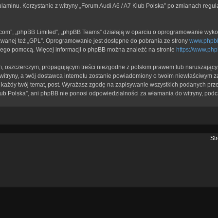
ulaminu. Korzystanie z witryny „Forum Audi A6 / A7 Klub Polska” po zmianach regu
b.com”, „phpBB Limited”, „phpBB Teams” działają w oparciu o oprogramowanie wykor
zwanej też „GPL”. Oprogramowanie jest dostępne do pobrania ze strony
www.phpb
a jego pomocą. Więcej informacji o phpBB można znaleźć na stronie
https://www.ph
, oszczerczym, propagującym treści niezgodne z polskim prawem lub naruszającym
itryny, a twój dostawca internetu zostanie powiadomiony o twoim niewłaściwym z
każdy twój temat, post. Wyrażasz zgodę na zapisywanie wszystkich podanych przez
lub Polska”, ani phpBB nie ponosi odpowiedzialności za włamania do witryny, podc
St