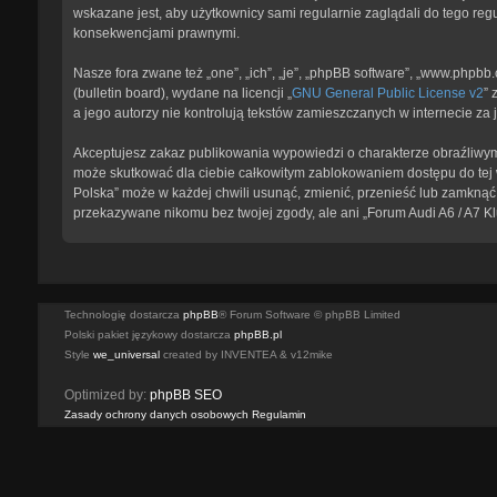
wskazane jest, aby użytkownicy sami regularnie zaglądali do tego reg
konsekwencjami prawnymi.
Nasze fora zwane też „one”, „ich”, „je”, „phpBB software”, „www.phpb
(bulletin board), wydane na licencji „
GNU General Public License v2
” 
a jego autorzy nie kontrolują tekstów zamieszczanych w internecie z
Akceptujesz zakaz publikowania wypowiedzi o charakterze obraźliwym
może skutkować dla ciebie całkowitym zablokowaniem dostępu do tej w
Polska” może w każdej chwili usunąć, zmienić, przenieść lub zamknąć 
przekazywane nikomu bez twojej zgody, ale ani „Forum Audi A6 / A7 K
Technologię dostarcza
phpBB
® Forum Software © phpBB Limited
Polski pakiet językowy dostarcza
phpBB.pl
Style
we_universal
created by INVENTEA & v12mike
Optimized by:
phpBB SEO
Zasady ochrony danych osobowych
Regulamin