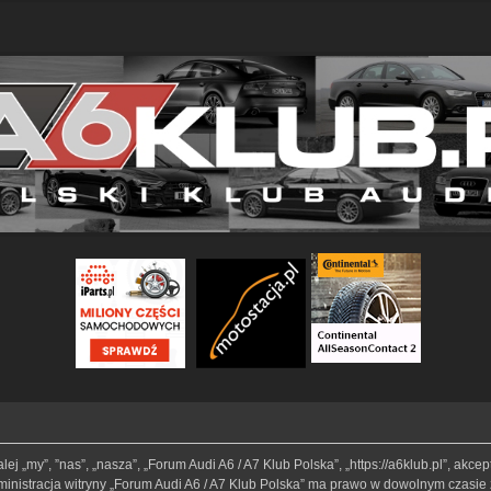
lej „my”, ”nas”, „nasza”, „Forum Audi A6 / A7 Klub Polska”, „https://a6klub.pl”, akc
Administracja witryny „Forum Audi A6 / A7 Klub Polska” ma prawo w dowolnym czasie