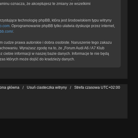
laminu oznacza, że akceptujesz te zmiany ze wszelkimi
zystujące technologię phpBB, która jest środowiskiem typu witryny
b.com
. Oprogramowanie phpBB tylko ułatwia dyskusje przez internet,
pbb.com/
.
 cudze prawa autorskie i dobra osobiste. Naruszenie tego zakazu
achowaniu. Wyrażasz zgodę na to, że „Forum Audi A6 / A7 Klub
 ciebie informacji w naszej bazie danych. Informacje te nie będą
zas których może dojść do kradzieży danych.
rona główna
Usuń ciasteczka witryny
Strefa czasowa
UTC+02:00